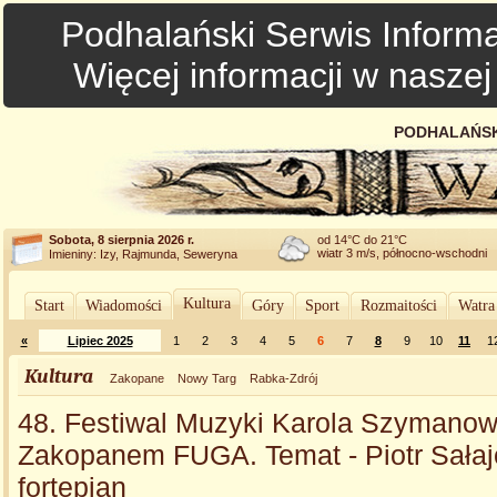
Podhalański Serwis Informa
Więcej informacji w nasze
PODHALAŃSK
Sobota, 8 sierpnia 2026 r.
od 14°C do 21°C
wiatr 3 m/s, północno-wschodni
Imieniny: Izy, Rajmunda, Seweryna
Kultura
Start
Wiadomości
Góry
Sport
Rozmaitości
Watra
«
Lipiec 2025
1
2
3
4
5
6
7
8
9
10
11
1
Kultura
Zakopane
Nowy Targ
Rabka-Zdrój
48. Festiwal Muzyki Karola Szymano
Zakopanem FUGA. Temat - Piotr Sałaj
fortepian