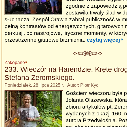
zgodnie z zapowiedzią po
zostawiła trwały ślad w 
słuchacza. Zespół Orawia zabrał publiczność w 
pełną kontrastów od energetycznych, gitarowych rif
perkusji, po nastrojowe, liryczne momenty, w któ
przestrzenne gitarowe brzmienia.
czytaj więcej
Zakopane
233. Wieczór na Harendzie. Kręte drog
Stefana Żeromskiego.
Poniedziałek, 28 lipca 2025 r. Autor: Piotr Kyc
Gościem wieczoru była pr
Jolanta Olszewska, która
zbioru artykułów pt. Żer
wydanych z okazji 160. r
autora Przedwiośnia. Po