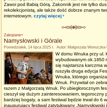
Zawoi pod Babią Górą. Zakonnik jest nie tylko du
rekolekcjonistą, ale także dość dobrze znanym tw
internetowym.
czytaj więcej
Zakopane
Namysłowski i Górale
Poniedziałek, 14 lipca 2025 r. Autor: Małgorzata Wonuczk
W domu Wnuka przy ul. K
wybudowanym ok.1850 ro
się najstarsza karczma
ruszyła druga edycja Fe
Wnuka, którego organizat
Wnuk. Przywitał on zebr
razem z Małgorzatą Wnuk. Po ubiegłorocznym fest
cieszył się dużym zainteresowaniem, tegoroczny 
bardziej bogaty, a sam festiwal będzie trwał do 6 
inaugurujący festiwal zatytułowany „Namysłowski i