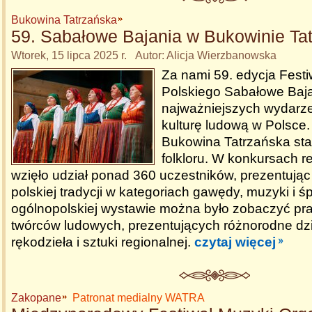
Bukowina Tatrzańska
59. Sabałowe Bajania w Bukowinie Tat
Wtorek, 15 lipca 2025 r. Autor: Alicja Wierzbanowska
Za nami 59. edycja Festi
Polskiego Sabałowe Baj
najważniejszych wydarz
kulturę ludową w Polsce.
Bukowina Tatrzańska stał
folkloru. W konkursach 
wzięło udział ponad 360 uczestników, prezentują
polskiej tradycji w kategoriach gawędy, muzyki i ś
ogólnopolskiej wystawie można było zobaczyć pr
twórców ludowych, prezentujących różnorodne dz
rękodzieła i sztuki regionalnej.
czytaj więcej
Zakopane
Patronat medialny WATRA