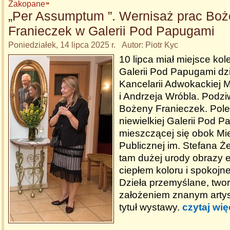
Zakopane
„Per Assumptum ”. Wernisaż prac Bo
Franieczek w Galerii Pod Papugami
Poniedziałek, 14 lipca 2025 r. Autor: Piotr Kyc
10 lipca miał miejsce kol
Galerii Pod Papugami dzi
Kancelarii Adwokackiej M
i Andrzeja Wróbla. Podzi
Bożeny Franieczek. Pole
niewielkiej Galerii Pod 
mieszczącej się obok Mie
Publicznej im. Stefana 
tam dużej urody obrazy
ciepłem koloru i spokojn
Dzieła przemyślane, two
założeniem znanym artys
tytuł wystawy.
czytaj wię