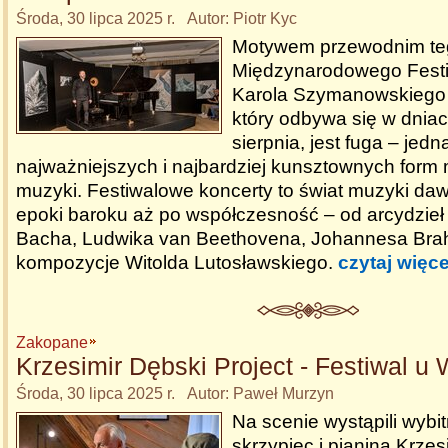
Środa, 30 lipca 2025 r. Autor: Piotr Kyc
Motywem przewodnim teg
Międzynarodowego Festi
Karola Szymanowskiego
który odbywa się w dniac
sierpnia, jest fuga – jedn
najważniejszych i najbardziej kunsztownych for
muzyki. Festiwalowe koncerty to świat muzyki dawn
epoki baroku aż po współczesność – od arcydzieł
Bacha, Ludwika van Beethovena, Johannesa Bra
kompozycje Witolda Lutosławskiego.
czytaj więce
Zakopane
Krzesimir Dębski Project - Festiwal u
Środa, 30 lipca 2025 r. Autor: Paweł Murzyn
Na scenie wystąpili wybit
skrzypiec i pianina Krzes