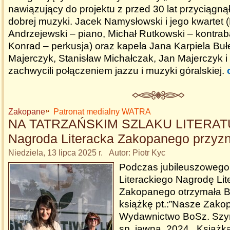
nawiązujący do projektu z przed 30 lat przyciągną
dobrej muzyki. Jacek Namysłowski i jego kwartet (
Andrzejewski – piano, Michał Rutkowski – kontra
Konrad – perkusja) oraz kapela Jana Karpiela Bułec
Majerczyk, Stanisław Michałczak, Jan Majerczyk i
zachwycili połączeniem jazzu i muzyki góralskiej.
Zakopane
Patronat medialny WATRA
NA TATRZAŃSKIM SZLAKU LITERAT
Nagroda Literacka Zakopanego przyzn
Niedziela, 13 lipca 2025 r. Autor: Piotr Kyc
Podczas jubileuszowego
Literackiego Nagrodę Lit
Zakopanego otrzymała B
książkę pt.:”Nasze Zakop
Wydawnictwo BoSz. Szym
sp. jawna, 2024 . Książk