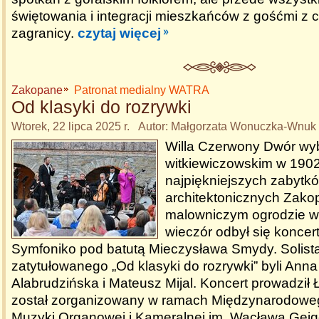
świętowania i integracji mieszkańców z gośćmi z ca
zagranicy.
czytaj więcej
Zakopane
Patronat medialny WATRA
Od klasyki do rozrywki
Wtorek, 22 lipca 2025 r. Autor: Małgorzata Wonuczka-Wnuk
Willa Czerwony Dwór wy
witkiewiczowskim w 1902 
najpiękniejszych zabytk
architektonicznych Zak
malowniczym ogrodzie w 
wieczór odbył się koncert
Symfoniko pod batutą Mieczysława Smydy. Solist
zatytułowanego „Od klasyki do rozrywki” byli Ann
Alabrudzińska i Mateusz Mijal. Koncert prowadził
został zorganizowany w ramach Międzynarodowe
Muzyki Organowej i Kameralnej im. Wacława Geig