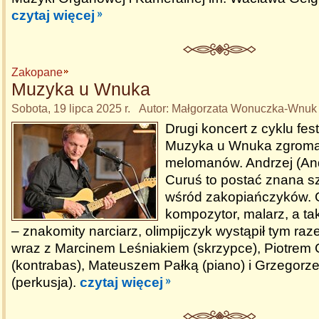
czytaj więcej
Zakopane
Muzyka u Wnuka
Sobota, 19 lipca 2025 r. Autor: Małgorzata Wonuczka-Wnuk
Drugi koncert z cyklu fe
Muzyka u Wnuka zgromad
melomanów. Andrzej (An
Curuś to postać znana sz
wśród zakopiańczyków. G
kompozytor, malarz, a tak
– znakomity narciarz, olimpijczyk wystąpił tym ra
wraz z Marcinem Leśniakiem (skrzypce), Piotrem
(kontrabas), Mateuszem Pałką (piano) i Grzegorz
(perkusja).
czytaj więcej