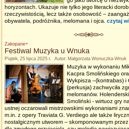
go jako twórcę o niezwyk
horyzontach. Ukazuje nie tylko jego literacki dorob
rzeczywistością, lecz także osobowość – zaang
obywatela, podróżnika, melomana i ojca.
czytaj w
Zakopane
Festiwal Muzyka u Wnuka
Piątek, 25 lipca 2025 r. Autor: Małgorzata Wonuczka-Wnuk
Muzyka w wykonaniu Mika
Kacpra Smolińskiego ora
Wykpisza –(kontrabas) i 
(perkusja) zachwyciła 
melomanów. Holenderski 
Smoliński - wirtuoz gry n
ustnej oczarowali mistrzowskimi wykonaniami zna
m.in. z opery Traviata G. Verdiego ale także lirycz
nostalgicznym utworem – skomponowanym przez 
dla zmarłego przyjaciela, czy melodią nawiązując