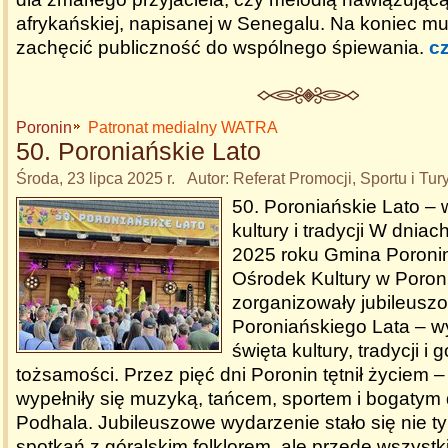
afrykańskiej, napisanej w Senegalu. Na koniec m
zachęcić publiczność do wspólnego śpiewania.
cz
Poronin
Patronat medialny WATRA
50. Poroniańskie Lato
Środa, 23 lipca 2025 r. Autor: Referat Promocji, Sportu i Tu
50. Poroniańskie Lato – 
kultury i tradycji W dniac
2025 roku Gmina Poroni
Ośrodek Kultury w Poron
zorganizowały jubileuszo
Poroniańskiego Lata – 
święta kultury, tradycji i g
tożsamości. Przez pięć dni Poronin tętnił życiem –
wypełniły się muzyką, tańcem, sportem i bogatym
Podhala. Jubileuszowe wydarzenie stało się nie ty
spotkań z góralskim folklorem, ale przede wszyst