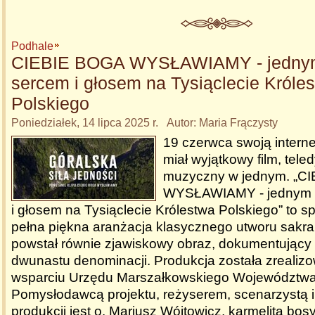
Podhale
CIEBIE BOGA WYSŁAWIAMY - jednym
sercem i głosem na Tysiąclecie Króle
Polskiego
Poniedziałek, 14 lipca 2025 r. Autor: Maria Frączysty
19 czerwca swoją intern
miał wyjątkowy film, teled
muzyczny w jednym. „C
WYSŁAWIAMY - jednym g
i głosem na Tysiąclecie Królestwa Polskiego” to sp
pełna piękna aranżacja klasycznego utworu sakral
powstał równie zjawiskowy obraz, dokumentujący 
dwunastu denominacji. Produkcja została zrealiz
wsparciu Urzędu Marszałkowskiego Województwa
Pomysłodawcą projektu, reżyserem, scenarzystą i
produkcji jest o. Mariusz Wójtowicz, karmelita bos