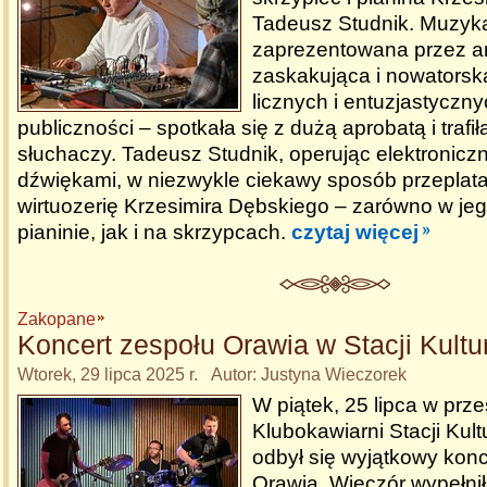
Tadeusz Studnik. Muzyk
zaprezentowana przez ar
zaskakująca i nowatorsk
licznych i entuzjastyczn
publiczności – spotkała się z dużą aprobatą i trafi
słuchaczy. Tadeusz Studnik, operując elektronic
dźwiękami, w niezwykle ciekawy sposób przeplatał
wirtuozerię Krzesimira Dębskiego – zarówno w jeg
pianinie, jak i na skrzypcach.
czytaj więcej
Zakopane
Koncert zespołu Orawia w Stacji Kult
Wtorek, 29 lipca 2025 r. Autor: Justyna Wieczorek
W piątek, 25 lipca w prze
Klubokawiarni Stacji Kul
odbył się wyjątkowy konc
Orawia. Wieczór wypełni