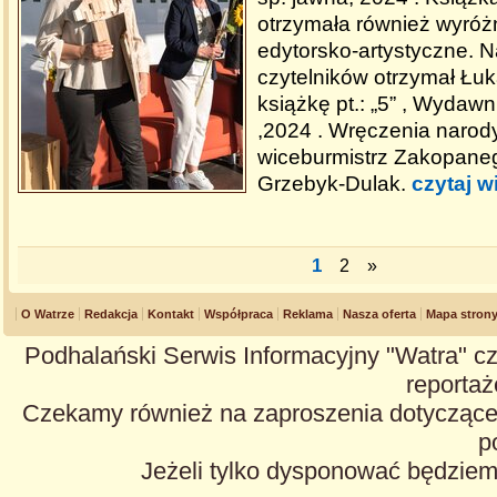
otrzymała również wyróżn
edytorsko-artystyczne. 
czytelników otrzymał Łu
książkę pt.: „5” , Wydaw
,2024 . Wręczenia narod
wiceburmistrz Zakopane
Grzebyk-Dulak.
czytaj w
1
2
»
O Watrze
Redakcja
Kontakt
Współpraca
Reklama
Nasza oferta
Mapa stron
Podhalański Serwis Informacyjny "Watra" cz
reportaże
Czekamy również na zaproszenia dotyczące z
p
Jeżeli tylko dysponować będzie