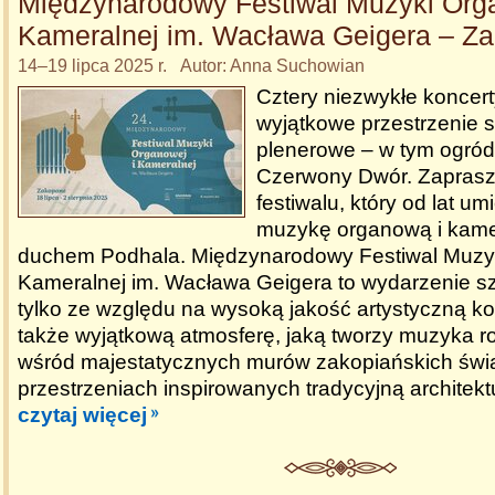
Międzynarodowy Festiwal Muzyki Orga
Kameralnej im. Wacława Geigera – Z
14–19 lipca 2025 r. Autor: Anna Suchowian
Cztery niezwykłe koncerty
wyjątkowe przestrzenie s
plenerowe – w tym ogród 
Czerwony Dwór. Zaprasz
festiwalu, który od lat um
muzykę organową i kamer
duchem Podhala. Międzynarodowy Festiwal Muzyk
Kameralnej im. Wacława Geigera to wydarzenie s
tylko ze względu na wysoką jakość artystyczną ko
także wyjątkową atmosferę, jaką tworzy muzyka 
wśród majestatycznych murów zakopiańskich świ
przestrzeniach inspirowanych tradycyjną architekt
czytaj więcej