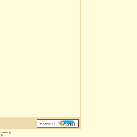
o-relacje.
ch.