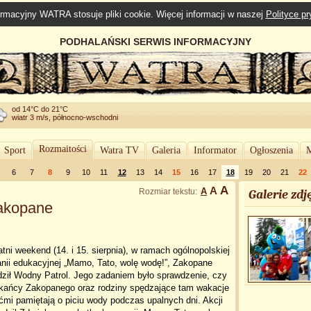
rmacyjny WATRA stosuje pliki cookie. Więcej informacji w naszej
Polityce p
PODHALAŃSKI SERWIS INFORMACYJNY
od 14°C do 21°C
wiatr 3 m/s, północno-wschodni
Rozmaitości
Sport
Watra TV
Galeria
Informator
Ogłoszenia
M
6
7
8
9
10
11
12
13
14
15
16
17
18
19
20
21
22
A
A
A
Rozmiar tekstu:
Galerie zdję
Zakopane
tni weekend (14. i 15. sierpnia), w ramach ogólnopolskiej
nii edukacyjnej „Mamo, Tato, wolę wodę!”, Zakopane
dził Wodny Patrol. Jego zadaniem było sprawdzenie, czy
kańcy Zakopanego oraz rodziny spędzające tam wakacje
ćmi pamiętają o piciu wody podczas upalnych dni. Akcji