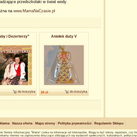
adzające przedszkolaki w świat wody.
można na
www.MamaNaCzasie.pl
by i Dezerterzy”
Aniołek duży V
do koszyka
do koszyka
16 zł
klama
Nasza oferta
Mapa strony
Polityka prywatności
Regulamin Sklepu
ki Serwis Informacyjny "Watra" czeka na informacje od Internautów. Mogą to być teksty, reportaże, czy fot
ekamy również na zaproszenia dotyczące zbliżających się wydarzeń społecznych, kulturalnych, polityczny