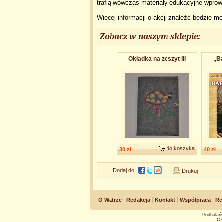
trafią wówczas materiały edukacyjne wprow
Więcej informacji o akcji znaleźć będzie 
Zobacz w naszym sklepie:
Okładka na zeszyt III
„Ba
do koszyka
30 zł
40 zł
Dodaj do:
Drukuj
O Watrze
Redakcja
Kontakt
Współpraca
Re
Podhalańs
Cz