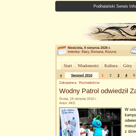
Podhalański Serwis Info
Niedziela, 9 sierpnia 2026 r.
Imieniny: Klary, Romana, Rozyny
Start
Wiadomości
Kultura
Góry
«
Sierpień 2010
1
2
3
4
5
Zakopane
Rozmaitości
Wodny Patrol odwiedził 
Środa, 18 sierpnia 2010 r.
Autor: AKS
W osta
kampa
odwie
miesz
z dzie