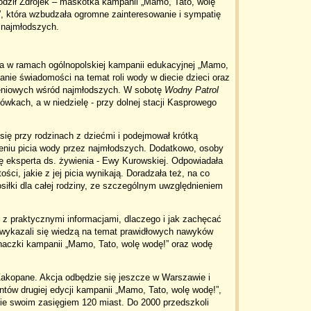
odził Zdrojek – maskotka kampanii „Mamo, Tato, wolę
, która wzbudzała ogromne zainteresowanie i sympatię
 najmłodszych.
a w ramach ogólnopolskiej kampanii edukacyjnej „Mamo,
zanie świadomości na temat roli wody w diecie dzieci oraz
eniowych wśród najmłodszych. W sobotę
Wodny Patrol
wkach, a w niedzielę - przy dolnej stacji Kasprowego
ię przy rodzinach z dziećmi i podejmował krótką
niu picia wody przez najmłodszych. Dodatkowo, osoby
ę eksperta ds. żywienia - Ewy Kurowskiej. Odpowiadała
ści, jakie z jej picia wynikają. Doradzała też, na co
iłki dla całej rodziny, ze szczególnym uwzględnieniem
 z praktycznymi informacjami, dlaczego i jak zachęcać
 wykazali się wiedzą na temat prawidłowych nawyków
naczki kampanii „Mamo, Tato, wolę wodę!” oraz wodę
 Zakopane. Akcja odbędzie się jeszcze w Warszawie i
ntów drugiej edycji kampanii „Mamo, Tato, wolę wodę!”,
mie swoim zasięgiem 120 miast. Do 2000 przedszkoli