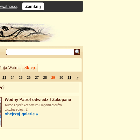
rywatności
.
Zamknij
oja Watra
Sklep
23
24
25
26
27
28
29
30
31
»
ć:
Wodny Patrol odwiedził Zakopane
Autor zdjęć: Archiwum Organizatorów
Liczba zdjęć: 2
obejrzyj galerię