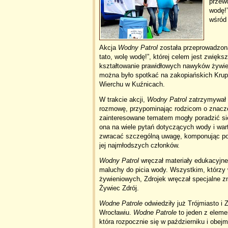
przew
wodę!”
wśród
Akcja
Wodny Patrol
została przeprowadzon
tato, wolę wodę!”, której celem jest zwięks
kształtowanie prawidłowych nawyków żywi
można było spotkać na zakopiańskich Krupó
Wierchu w Kuźnicach.
W trakcie akcji,
Wodny Patrol
zatrzymywał s
rozmowę, przypominając rodzicom o znacze
zainteresowane tematem mogły poradzić si
ona na wiele pytań dotyczących wody i warto
zwracać szczególną uwagę, komponując pos
jej najmłodszych członków.
Wodny Patrol
wręczał materiały edukacyjne
maluchy do picia wody. Wszystkim, którzy
żywieniowych, Zdrojek wręczał specjalne z
Żywiec Zdrój.
Wodne Patrole
odwiedziły już Trójmiasto i
Wrocławiu.
Wodne Patrole
to jeden z eleme
która rozpocznie się w październiku i obej