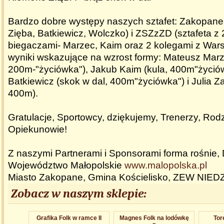
Bardzo dobre występy naszych sztafet: Zakopane
Zięba, Batkiewicz, Wolczko) i ZSZzZD (sztafeta z
biegaczami- Marzec, Kaim oraz 2 kolegami z Wars
wyniki wskazujące na wzrost formy: Mateusz Mar
200m-"życiówka"), Jakub Kaim (kula, 400m"życiów
Batkiewicz (skok w dal, 400m"życiówka") i Julia 
400m).
Gratulacje, Sportowcy, dziękujemy, Trenerzy, Rodz
Opiekunowie!
Z naszymi Partnerami i Sponsorami forma rośnie
Województwo Małopolskie
www.malopolska.pl
Miasto Zakopane, Gmina Kościelisko, ZEW NIED
Zobacz w naszym sklepie:
Grafika Folk w ramce II
Magnes Folk na lodówkę
Tor