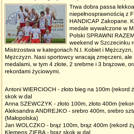
Trwa dobra passa lekkoa
niepełnosprawnością z F
HANDICAP Zakopane. Ko
medale wywalczone w Mi
Polski SPRAWNI RAZEM 
weekend w Szczecinku 
Mistrzostwa w kategoriach N.I. Kobiet i Mężczyzn,
Mężczyzn. Nasi sportowcy wracają zmęczeni, ale 
medalami, w tym 4 złote, 2 srebrne i 3 brązowe, 
rekordami życiowymi.
Antoni WIERCIOCH - złoto bieg na 100m (rekord ży
skok w dal
Anna SZEWCZYK - złoto 100m, złoto 400m (rekor
Aleksandra ANDREJKO - srebro 400m, srebro szt
(Małopolska)
Jan WOLCZKO - brąz 100m, brąz 400m (rekord ż
Klemens ZIĘBA - brąz skok w dal