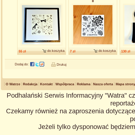
II
do koszyka
do koszyka
55 zł
7 zł
130 zł
Dodaj do:
Drukuj
O Watrze
Redakcja
Kontakt
Współpraca
Reklama
Nasza oferta
Mapa stron
Podhalański Serwis Informacyjny "Watra" cz
reportaże
Czekamy również na zaproszenia dotyczące z
p
Jeżeli tylko dysponować będzie