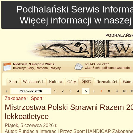
Podhalański Serwis Informa
Więcej informacji w nasze
PODHALAŃSK
Niedziela, 9 sierpnia 2026 r.
od 14°C do 21°C
wiatr 3 m/s, północno-wschodni
Imieniny: Klary, Romana, Rozyny
Sport
Start
Wiadomości
Kultura
Góry
Rozmaitości
Watra
«
Czerwiec 2026
1
2
3
4
5
6
7
8
9
10
1
Zakopane
Sport
Mistrzostwa Polski Sprawni Razem 2
lekkoatletyce
Piątek, 5 czerwca 2026 r.
Autor: Fundacja Integracji Przez Sport HANDICAP Zakopan