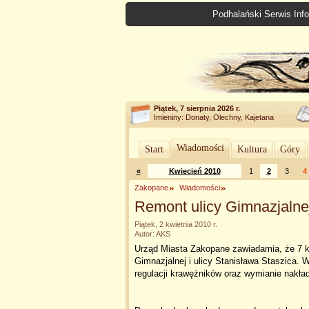
Podhalański Serwis Info
Piątek, 7 sierpnia 2026 r.
Imieniny: Donaty, Olechny, Kajetana
Wiadomości
Start
Kultura
Góry
«
Kwiecień 2010
1
2
3
4
Zakopane
Wiadomości
Remont ulicy Gimnazjalnej
Piątek, 2 kwietnia 2010 r.
Autor: AKS
Urząd Miasta Zakopane zawiadamia, że 7 kw
Gimnazjalnej i ulicy Stanisława Staszica.
regulacji krawężników oraz wymianie nakład