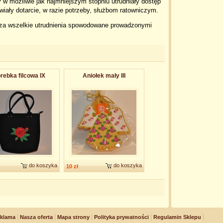
w możliwie jak najmniejszym stopniu utrudniały dostęp
wiały dotarcie, w razie potrzeby, służbom ratowniczym.
za wszelkie utrudnienia spowodowane prowadzonymi
rebka filcowa IX
Aniołek mały III
do koszyka
do koszyka
10 zł
klama
Nasza oferta
Mapa strony
Polityka prywatności
Regulamin Sklepu