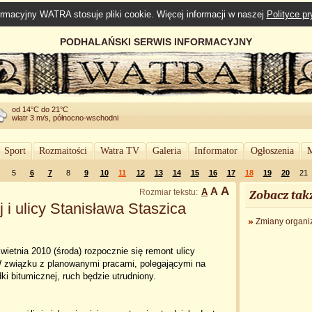
rmacyjny WATRA stosuje pliki cookie. Więcej informacji w naszej
Polityce p
PODHALAŃSKI SERWIS INFORMACYJNY
od 14°C do 21°C
wiatr 3 m/s, północno-wschodni
Sport
Rozmaitości
Watra TV
Galeria
Informator
Ogłoszenia
M
5
6
7
8
9
10
11
12
13
14
15
16
17
18
19
20
21
A
A
A
Rozmiar tekstu:
Zobacz tak
 i ulicy Stanisława Staszica
Zmiany organiz
ietnia 2010 (środa) rozpocznie się remont ulicy
 W związku z planowanymi pracami, polegającymi na
ki bitumicznej, ruch będzie utrudniony.