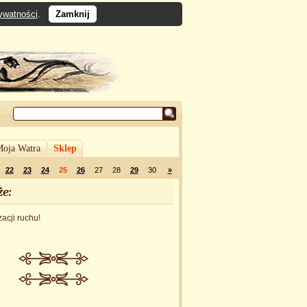
rywatności
.
Zamknij
oja Watra
Sklep
22
23
24
25
26
27
28
29
30
»
że:
acji ruchu!