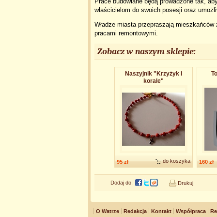
Prace budowlane będą prowadzone tak, aby 
właścicielom do swoich posesji oraz umożli
Władze miasta przepraszają mieszkańców 
pracami remontowymi.
Zobacz w naszym sklepie:
Naszyjnik "Krzyżyk i
To
korale"
do koszyka
95 zł
160 zł
Dodaj do:
Drukuj
O Watrze
Redakcja
Kontakt
Współpraca
Re