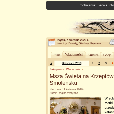
Podhalański Serwis Info
Piątek, 7 sierpnia 2026 r.
Imieniny: Donaty, Olechny, Kajetana
Wiadomości
Start
Kultura
Góry
«
Kwiecień 2010
1
2
3
4
Zakopane
Wiadomości
Msza Święta na Krzeptówka
Smoleńsku
Niedziela, 11 kwietnia 2010 r.
Autor: Regina Watycha
W sob
Matki
przeds
katas