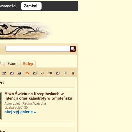
rywatności
.
Zamknij
oja Watra
Sklep
22
23
24
25
26
27
28
29
30
»
ć:
Msza Święta na Krzeptówkach w
intencji ofiar katastrofy w Smoleńsku
Autor zdjęć: Regina Watycha
Liczba zdjęć: 30
obejrzyj galerię
że: