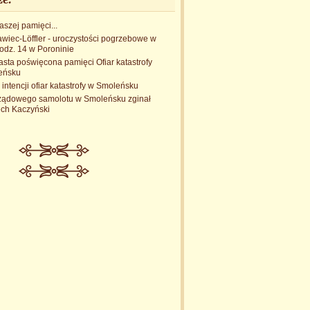
szej pamięci...
wiec-Löffler - uroczystości pogrzebowe w
odz. 14 w Poroninie
sta poświęcona pamięci Ofiar katastrofy
leńsku
intencji ofiar katastrofy w Smoleńsku
 rządowego samolotu w Smoleńsku zginał
ch Kaczyński