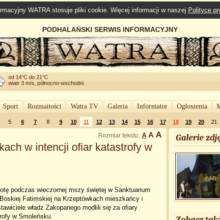
rmacyjny WATRA stosuje pliki cookie. Więcej informacji w naszej
Polityce p
PODHALAŃSKI SERWIS INFORMACYJNY
od 14°C do 21°C
wiatr 3 m/s, północno-wschodni
Sport
Rozmaitości
Watra TV
Galeria
Informator
Ogłoszenia
M
5
6
7
8
9
10
11
12
13
14
15
16
17
18
19
20
21
A
A
A
Rozmiar tekstu:
Galerie zdję
ch w intencji ofiar katastrofy w
otę podczas wieczornej mszy świętej w Sanktuarium
 Boskiej Fatimskiej na Krzeptówkach mieszkańcy i
tawiciele władz Zakopanego modlili się za ofiary
trofy w Smoleńsku.
Zobacz tak