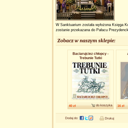
W Sanktuarium została wyłożona Księga Ko
zostanie przekazana do Pałacu Prezydenck
Zobacz w naszym sklepie:
Baciarujciez chłopcy -
Trebunie Tutki
do koszyka
40 zł
16 zł
Dodaj do:
Drukuj