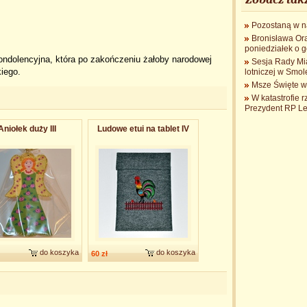
Pozostaną w na
Bronisława Ora
poniedziałek o g
ndolencyjna, która po zakończeniu żałoby narodowej
Sesja Rady Mia
iego.
lotniczej w Smo
Msze Święte w 
W katastrofie
Prezydent RP Le
Aniołek duży III
Ludowe etui na tablet IV
do koszyka
do koszyka
60 zł