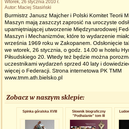
Wtorek, 26 stycznia 2010 r.
Autor: Maciej Stasiński
Burmistrz Janusz Majcher i Polski Komitet Teorii
Maszyn mają zaszczyt zaprosić na uroczyste odsło
upamiętniającej utworzenie Międzynarodowej Feder
Maszyn i Mechanizmów, które to wydarzenie miało
września 1969 roku w Zakopanem. Odsłonięcie tab
we wtorek, 26 stycznia, o godz. 14.00 w hotelu Hyr
Piłsudskiego 20. Wtedy też będzie można porozm
uczestnikami wydarzeń sprzed 40 laty i dowiedzie
więcej o Federacji. Strona internetowa PK TMM
www.tmm.ath.bielsko.pl
Zobacz w naszym sklepie:
Spinka góralska XVIII
Słownik biograficzny
Ludowe
"Podhalanie" tom III