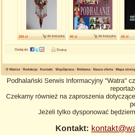
do koszyka
do koszyka
260 zł
90 zł
60 zł
Dodaj do:
Drukuj
O Watrze
Redakcja
Kontakt
Współpraca
Reklama
Nasza oferta
Mapa stron
Podhalański Serwis Informacyjny "Watra" cz
reportaże
Czekamy również na zaproszenia dotyczące z
p
Jeżeli tylko dysponować będzie
Kontakt:
kontakt@wa