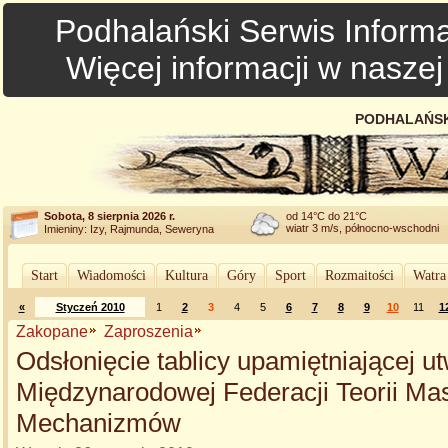
Podhalański Serwis Informa
Więcej informacji w nasze
PODHALAŃSK
Sobota, 8 sierpnia 2026 r.
od 14°C do 21°C
wiatr 3 m/s, północno-wschodni
Imieniny: Izy, Rajmunda, Seweryna
Start
Wiadomości
Kultura
Góry
Sport
Rozmaitości
Watra
«
Styczeń 2010
1
2
3
4
5
6
7
8
9
10
11
1
Zakopane
Zaproszenia
Odsłonięcie tablicy upamiętniającej u
Międzynarodowej Federacji Teorii Mas
Mechanizmów