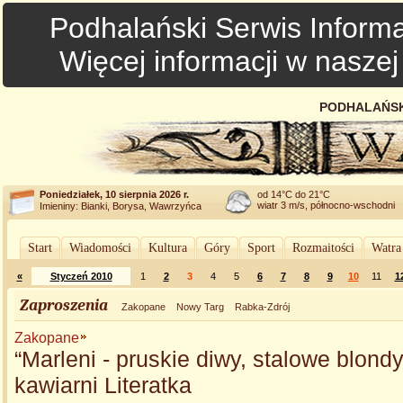
Podhalański Serwis Informa
Więcej informacji w nasze
PODHALAŃSK
Poniedziałek, 10 sierpnia 2026 r.
od 14°C do 21°C
wiatr 3 m/s, północno-wschodni
Imieniny: Bianki, Borysa, Wawrzyńca
Start
Wiadomości
Kultura
Góry
Sport
Rozmaitości
Watra
«
Styczeń 2010
1
2
3
4
5
6
7
8
9
10
11
1
Zaproszenia
Zakopane
Nowy Targ
Rabka-Zdrój
Zakopane
“Marleni - pruskie diwy, stalowe blond
kawiarni Literatka