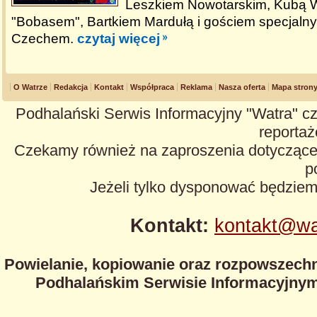
Leszkiem Nowotarskim, Kubą W
"Bobasem", Bartkiem Mardułą i gościem specjaln
Czechem.
czytaj więcej
O Watrze
Redakcja
Kontakt
Współpraca
Reklama
Nasza oferta
Mapa stron
Podhalański Serwis Informacyjny "Watra" cz
reportaże
Czekamy również na zaproszenia dotyczące z
p
Jeżeli tylko dysponować będzie
Kontakt:
kontakt@wa
Powielanie, kopiowanie oraz rozpowszechn
Podhalańskim Serwisie Informacyjnym