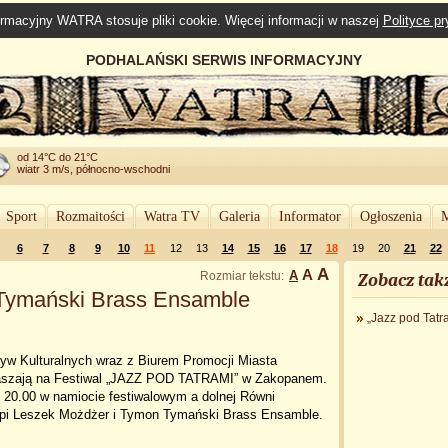
rmacyjny WATRA stosuje pliki cookie. Więcej informacji w naszej
Polityce p
PODHALAŃSKI SERWIS INFORMACYJNY
od 14°C do 21°C
wiatr 3 m/s, północno-wschodni
Sport
Rozmaitości
Watra TV
Galeria
Informator
Ogłoszenia
M
6
7
8
9
10
11
12
13
14
15
16
17
18
19
20
21
22
A
A
A
Rozmiar tekstu:
Zobacz tak
Tymański Brass Ensamble
„Jazz pod Tat
tyw Kulturalnych wraz z Biurem Promocji Miasta
aszają na Festiwal „JAZZ POD TATRAMI” w Zakopanem.
. 20.00 w namiocie festiwalowym a dolnej Równi
pi Leszek Możdżer i Tymon Tymański Brass Ensamble.