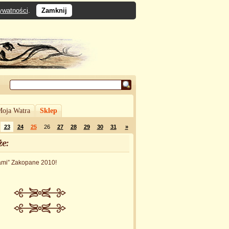
rywatności
.
Zamknij
oja Watra
Sklep
23
24
25
26
27
28
29
30
31
»
że:
rami” Zakopane 2010!