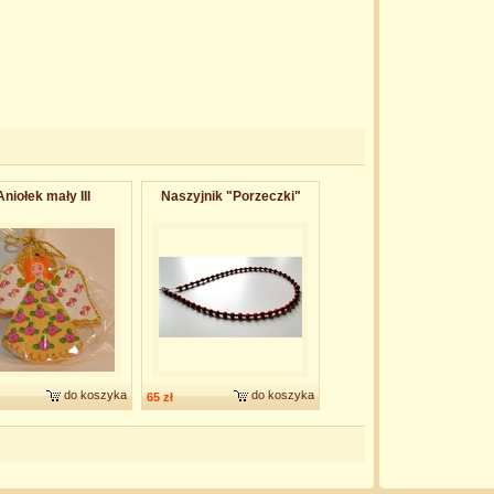
Aniołek mały III
Naszyjnik "Porzeczki"
do koszyka
do koszyka
65 zł