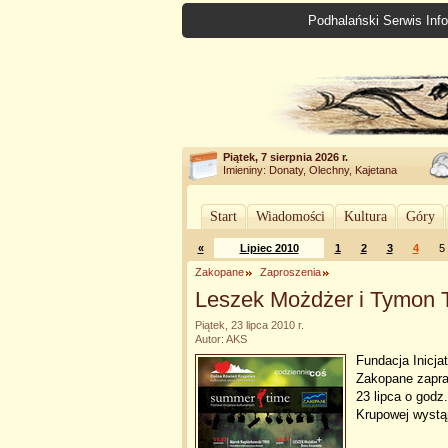
Podhalański Serwis Info
Piątek, 7 sierpnia 2026 r.
Imieniny: Donaty, Olechny, Kajetana
Start
Wiadomości
Kultura
Góry
«
Lipiec 2010
1
2
3
4
5
Zakopane
Zaproszenia
Leszek Możdżer i Tymon 
Piątek, 23 lipca 2010 r.
Autor: AKS
Fundacja Inicja
Zakopane zapr
23 lipca o godz
Krupowej wystą