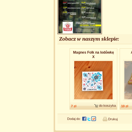
Zobacz w naszym sklepie:
Magnes Folk na lodówkę
X
do koszyka
7 zł
10 zł
Dodaj do:
Drukuj