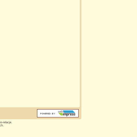
o-relacje.
ch.