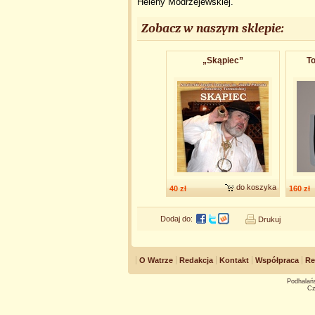
Heleny Modrzejewskiej.
Zobacz w naszym sklepie:
„Skąpiec”
To
do koszyka
40 zł
160 zł
Dodaj do:
Drukuj
O Watrze
Redakcja
Kontakt
Współpraca
Re
Podhalańs
Cz