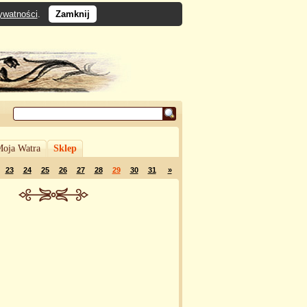
rywatności
.
Zamknij
oja Watra
Sklep
23
24
25
26
27
28
29
30
31
»