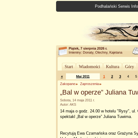
Podhalański Serwis Info
Piątek, 7 sierpnia 2026 r.
Imieniny: Donaty, Olechny, Kajetana
Start
Wiadomości
Kultura
Góry
«
Maj 2011
1
2
3
4
5
Zakopane
Zaproszenia
„Bal w operze” Juliana T
Sobota, 14 maja 2011 r.
Autor: AKS
14 maja o godz. 24.00 w hotelu "Rysy", u
spektakl „Bal w operze” Juliana Tuwima.
Recytują Ewa Czamańska oraz Grażyna Syrz