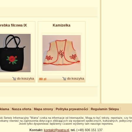
rebka filcowa IX
Kamizelka
do koszyka
do koszyka
80 zł
klama
Nasza oferta
Mapa strony
Polityka prywatności
Regulamin Sklepu
ki Serwis Informacyjny "Watra" czeka na informacje od Internautów. Mogą to być teksty, reportaże, czy fot
ekamy również na zaproszenia dotyczące zbliżających się wydarzeń społecznych, kulturalnych, polityczny
Jeżeli tylko dysponować będziemy czasem wyślemy tam naszego reportera.
Kontakt:
kontakt@watra.pl
,
tel.
(+48) 606 151 137