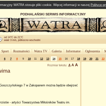
rmacyjny WATRA stosuje pliki cookie. Więcej informacji w naszej
Polityce p
PODHALAŃSKI SERWIS INFORMACYJNY
od 14°C do 21°C
wiatr 3 m/s, północno-wschodni
Sport
Rozmaitości
Watra TV
Galeria
Informator
Ogłoszenia
M
6
7
8
9
10
11
12
13
14
15
16
17
18
19
20
21
22
A
A
A
Rozmiar tekstu:
uwima
l. Goszczyńskiego 7 w Zakopanem można będzie obejrzeć
istie - artyści Towarzystwa Miłośników Teatru im.