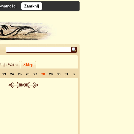
rywatności
.
Zamknij
oja Watra
Sklep
23
24
25
26
27
28
29
30
31
»