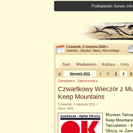
Podhalański Serwis Info
Czwartek, 6 sierpnia 2026 r.
Imieniny: Jakuba, Sławy, Wincentego
Start
Wiadomości
Kultura
Góry
«
Sierpień 2011
1
2
3
4
5
Zakopane
Zaproszenia
Czwartkowy Wieczór z Mu
Keep Mountains
Czwartek, 4 sierpnia 2011 r.
Autor: AKS
Muzeum Tatrzań
Keep Mountain
Tatrzańskim - 4 
Oksza, ul. Zam