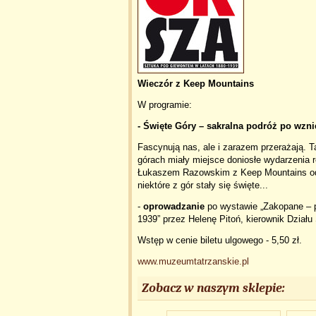
Wieczór z Keep Mountains
W programie:
- Święte Góry – sakralna podróż po wzni
Fascynują nas, ale i zarazem przerażają. Ta
górach miały miejsce doniosłe wydarzenia re
Łukaszem Razowskim z Keep Mountains odb
niektóre z gór stały się święte...
-
oprowadzanie
po wystawie „Zakopane – 
1939” przez Helenę Pitoń, kierownik Dział
Wstęp w cenie biletu ulgowego - 5,50 zł.
www.muzeumtatrzanskie.pl
Zobacz w naszym sklepie: