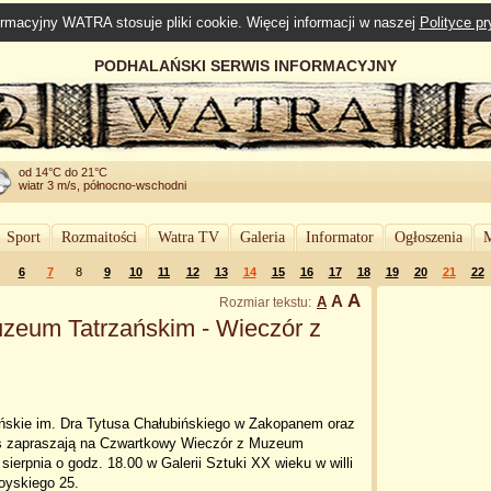
rmacyjny WATRA stosuje pliki cookie. Więcej informacji w naszej
Polityce p
PODHALAŃSKI SERWIS INFORMACYJNY
od 14°C do 21°C
wiatr 3 m/s, północno-wschodni
Sport
Rozmaitości
Watra TV
Galeria
Informator
Ogłoszenia
M
6
7
8
9
10
11
12
13
14
15
16
17
18
19
20
21
22
A
A
A
Rozmiar tekstu:
zeum Tatrzańskim - Wieczór z
skie im. Dra Tytusa Chałubińskiego w Zakopanem oraz
s zapraszają na Czwartkowy Wieczór z Muzeum
sierpnia o godz. 18.00 w Galerii Sztuki XX wieku w willi
oyskiego 25.