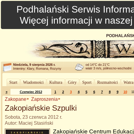
Podhalański Serwis Informa
Więcej informacji w nasze
PODHALAŃSK
Niedziela, 9 sierpnia 2026 r.
od 14°C do 21°C
wiatr 3 m/s, północno-wschodni
Imieniny: Klary, Romana, Rozyny
Start
Wiadomości
Kultura
Góry
Sport
Rozmaitości
Watra
«
Czerwiec 2012
1
2
3
4
5
6
7
8
9
10
1
Zakopane
Zaproszenia
Zakopiańskie Szpulki
Sobota, 23 czerwca 2012 r.
Autor: Maciej Stasiński
Zakopiańskie Centrum Edukacj