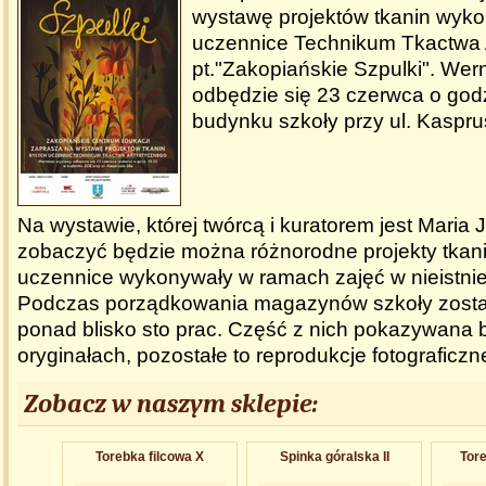
wystawę projektów tkanin wyk
uczennice Technikum Tkactwa 
pt."Zakopiańskie Szpulki". We
odbędzie się 23 czerwca o god
budynku szkoły przy ul. Kaspru
Na wystawie, której twórcą i kuratorem jest Maria
zobaczyć będzie można różnorodne projekty tkani
uczennice wykonywały w ramach zajęć w nieistniej
Podczas porządkowania magazynów szkoły zosta
ponad blisko sto prac. Część z nich pokazywana
oryginałach, pozostałe to reprodukcje fotograficzn
Zobacz w naszym sklepie:
Torebka filcowa X
Spinka góralska II
Tore