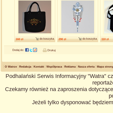
do koszyka
do koszyka
160 zł
290 zł
110 zł
Dodaj do:
Drukuj
O Watrze
Redakcja
Kontakt
Współpraca
Reklama
Nasza oferta
Mapa stron
Podhalański Serwis Informacyjny "Watra" cz
reportaże
Czekamy również na zaproszenia dotyczące z
p
Jeżeli tylko dysponować będzie