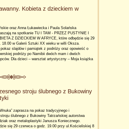
 sawanny. Kobieta z dzieckiem w
skie oraz Anna Łukawiecka i Paula Solańska
raszają na spotkanie TU I TAM - PRZEZ PUSTYNIE I
ETA Z DZIECKIEM W AFRYCE, które odbędzie się 29
 18.00 w Galerii Sztuki XX wieku w willi Oksza.
pokaz slajdów i pamiątek z podróży oraz opowieść o
aperskiej podróży po Namibii dwóch mam i dwóch
łopców. Dla dzieci – warsztat artystyczny – Moja książka
czesnego stroju ślubnego z Bukowiny
tyki
 Wnuka” zaprasza na pokaz tradycyjnego i
troju ślubnego z Bukowiny Tatrzańskiej autorstwa
dziak oraz metaloplastyki Janusza Koniecznego.
zie się 29 czerwca o godz. 19.00 przy ul.Kościeliskiej 8