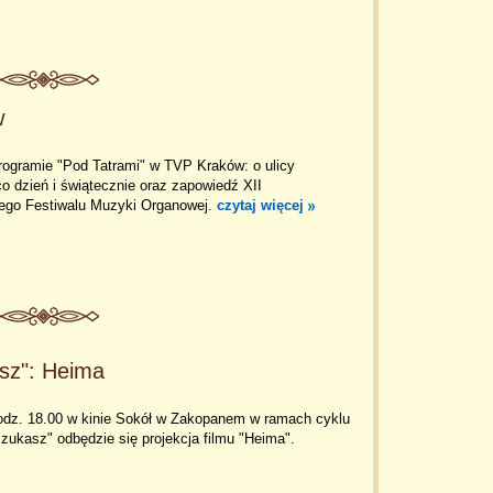
w
rogramie "Pod Tatrami" w TVP Kraków: o ulicy
co dzień i świątecznie oraz zapowiedź XII
go Festiwalu Muzyki Organowej.
czytaj więcej
asz": Heima
odz. 18.00 w kinie Sokół w Zakopanem w ramach cyklu
szukasz" odbędzie się projekcja filmu "Heima".