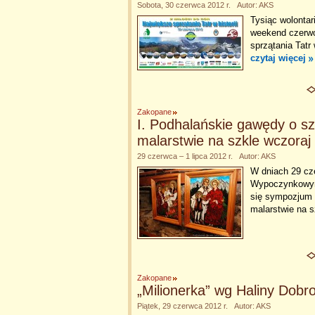
Sobota, 30 czerwca 2012 r. Autor: AKS
Tysiąc wolontar
weekend czerwca
sprzątania Tatr 
czytaj więcej
Zakopane
I. Podhalańskie gawędy o s
malarstwie na szkle wczoraj 
29 czerwca – 1 lipca 2012 r. Autor: AKS
W dniach 29 cz
Wypoczynkowym 
się sympozjum 
malarstwie na s
Zakopane
„Milionerka” wg Haliny Dobro
Piątek, 29 czerwca 2012 r. Autor: AKS