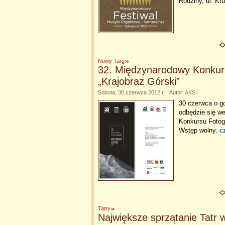
Rodziny, ul. Kr
Nowy Targ
32. Międzynarodowy Konkurs
„Krajobraz Górski”
Sobota, 30 czerwca 2012 r. Autor: AKS
30 czerwca o g
odbędzie się w
Konkursu Fotogr
Wstęp wolny.
c
Tatry
Największe sprzątanie Tatr w 