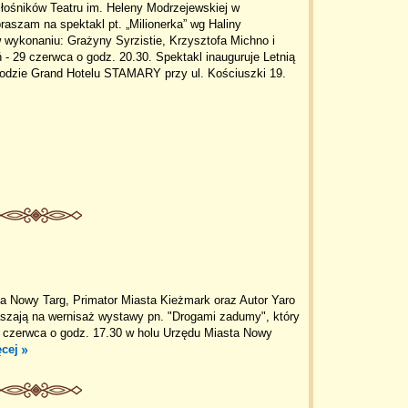
łośników Teatru im. Heleny Modrzejewskiej w
aszam na spektakl pt. „Milionerka” wg Haliny
 wykonaniu: Grażyny Syrzistie, Krzysztofa Michno i
- 29 czerwca o godz. 20.30. Spektakl inauguruje Letnią
odzie Grand Hotelu STAMARY przy ul. Kościuszki 19.
a Nowy Targ, Primator Miasta Kieżmark oraz Autor Yaro
szają na wernisaż wystawy pn. "Drogami zadumy", który
9 czerwca o godz. 17.30 w holu Urzędu Miasta Nowy
ęcej