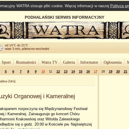
rmacyjny WATRA stosuje pliki cookie. Więcej informacji w naszej
Polityce p
PODHALAŃSKI SERWIS INFORMACYJNY
od 14°C do 21°C
wiatr 3 m/s, północno-wschodni
Sport
Rozmaitości
Watra TV
Galeria
Informator
Ogłoszenia
M
5
6
7
8
9
10
11
12
13
14
15
16
17
18
19
20
21
abka-Zdrój
zyki Organowej i Kameralnej
akopanem rozpoczyna się Międzynarodowy Festiwal
j i Kameralnej. Zainauguruje go koncert Chóru
lharmonii Krakowskiej oraz Witolda Zalewskiego
 odbędzie się o godz. 20:00 w Kościele pw. Najświętszej