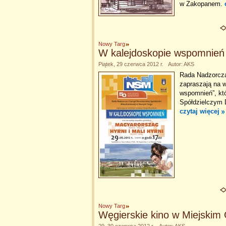
w Zakopanem.
Nowy Targ
W kalejdoskopie wspomnień
Piątek, 29 czerwca 2012 r. Autor: AKS
Rada Nadzorcza
zapraszają na w
wspomnień”, któ
Spółdzielczym D
czytaj więcej
Nowy Targ
Węgierskie kino w Miejskim