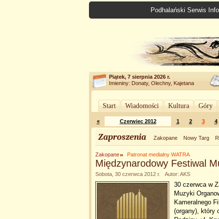
Podhalański Serwis Info
Piątek, 7 sierpnia 2026 r.
Imieniny: Donaty, Olechny, Kajetana
Start
Wiadomości
Kultura
Góry
«
Czerwiec 2012
1
2
3
4
Zaproszenia
Zakopane
Nowy Targ
R
Zakopane
Patronat medialny WATRA
Międzynarodowy Festiwal Mu
Sobota, 30 czerwca 2012 r. Autor: AKS
30 czerwca w Z
Muzyki Organowe
Kameralnego Fi
(organy), który