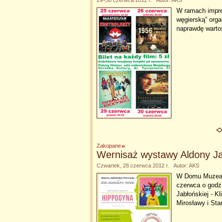
29–30 czerwca 2012 r. Autor: AKS
W ramach imprez
węgierską” orga
naprawdę warto
Zakopane
Wernisaż wystawy Aldony Ja
Czwartek, 28 czerwca 2012 r. Autor: AKS
W Domu Muzeal
czerwca o godz
Jabłońskiej - K
Mirosławy i St