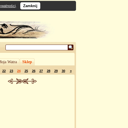
rywatności
.
Zamknij
oja Watra
Sklep
22
23
24
25
26
27
28
29
30
»