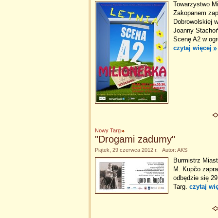
Towarzystwo Mi
Zakopanem zapr
Dobrowolskiej w
Joanny Stachoń 
Scenę A2 w ogr
czytaj więcej
Nowy Targ
"Drogami zadumy"
Piątek, 29 czerwca 2012 r. Autor: AKS
Burmistrz Miast
M. Kupčo zapra
odbędzie się 2
Targ.
czytaj wi