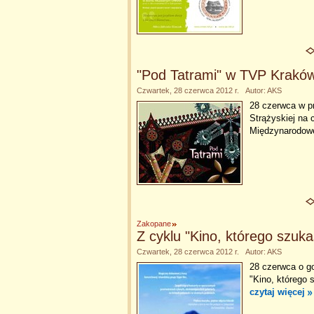
"Pod Tatrami" w TVP Krakó
Czwartek, 28 czerwca 2012 r. Autor: AKS
28 czerwca w p
Strążyskiej na 
Międzynarodowe
Zakopane
Z cyklu "Kino, którego szuk
Czwartek, 28 czerwca 2012 r. Autor: AKS
28 czerwca o g
"Kino, którego 
czytaj więcej