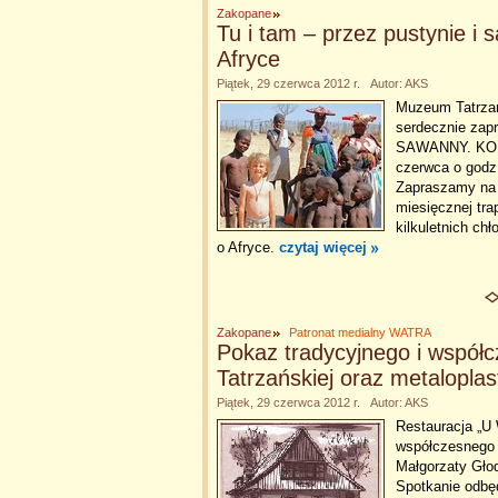
Zakopane
Tu i tam – przez pustynie i
Afryce
Piątek, 29 czerwca 2012 r. Autor: AKS
Muzeum Tatrzań
serdecznie zap
SAWANNY. KOBI
czerwca o godz.
Zapraszamy na 
miesięcznej tr
kilkuletnich ch
o Afryce.
czytaj więcej
Zakopane
Patronat medialny WATRA
Pokaz tradycyjnego i współ
Tatrzańskiej oraz metaloplas
Piątek, 29 czerwca 2012 r. Autor: AKS
Restauracja „U
współczesnego s
Małgorzaty Gło
Spotkanie odbęd