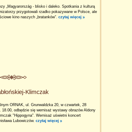
y „Magyarország - blisko i daleko. Spotkania z kulturą
nizatorzy przygotowali rzadko pokazywane w Polsce, ale
ściowe kino naszych „bratanków”.
czytaj więcej
błońskiej-Klimczak
nym ORNAK, ul. Grunwaldzka 20, w czwartek, 28
. 18.00, odbędzie się wernisaż wystawy obrazów Aldony
limczak "Hippogyna". Wernisaż uświetni koncert
anisława Lubowiczów.
czytaj więcej