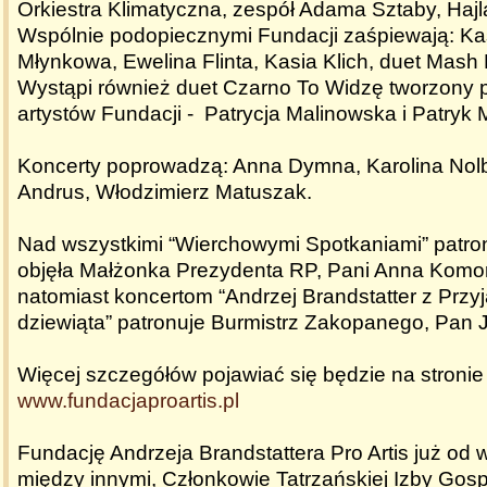
Orkiestra Klimatyczna, zespół Adama Sztaby, Hajl
Wspólnie podopiecznymi Fundacji zaśpiewają: Kas
Młynkowa, Ewelina Flinta, Kasia Klich, duet Mash 
Wystąpi również duet Czarno To Widzę tworzony 
artystów Fundacji - Patrycja Malinowska i Patryk 
Koncerty poprowadzą: Anna Dymna, Karolina Nolb
Andrus, Włodzimierz Matuszak.
Nad wszystkimi “Wierchowymi Spotkaniami” patro
objęła Małżonka Prezydenta RP, Pani Anna Komo
natomiast koncertom “Andrzej Brandstatter z Przyj
dziewiąta” patronuje Burmistrz Zakopanego, Pan 
Więcej szczegółów pojawiać się będzie na stronie
www.fundacjaproartis.pl
Fundację Andrzeja Brandstattera Pro Artis już od wi
między innymi, Członkowie Tatrzańskiej Izby Gosp