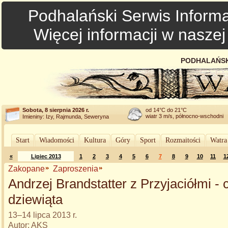
Podhalański Serwis Informa
Więcej informacji w nasze
PODHALAŃSK
Sobota, 8 sierpnia 2026 r.
od 14°C do 21°C
wiatr 3 m/s, północno-wschodni
Imieniny: Izy, Rajmunda, Seweryna
Start
Wiadomości
Kultura
Góry
Sport
Rozmaitości
Watra
«
Lipiec 2013
1
2
3
4
5
6
7
8
9
10
11
1
Zakopane
Zaproszenia
Andrzej Brandstatter z Przyjaciółmi - 
dziewiąta
13–14 lipca 2013 r.
Autor: AKS