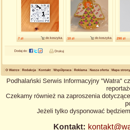
do koszyka
do koszyka
7 zł
10 zł
290 zł
Dodaj do:
Drukuj
O Watrze
Redakcja
Kontakt
Współpraca
Reklama
Nasza oferta
Mapa stron
Podhalański Serwis Informacyjny "Watra" cz
reportaże
Czekamy również na zaproszenia dotyczące z
p
Jeżeli tylko dysponować będzie
Kontakt:
kontakt@wa