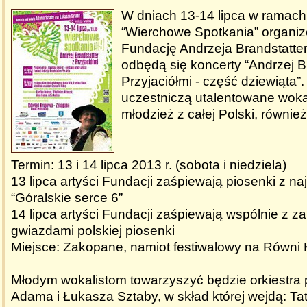
W dniach 13-14 lipca w ramach
“Wierchowe Spotkania” organi
Fundację Andrzeja Brandstatter
odbędą się koncerty “Andrzej B
Przyjaciółmi - część dziewiąta
uczestniczą utalentowane wokal
młodzież z całej Polski, równie
Termin: 13 i 14 lipca 2013 r. (sobota i niedziela)
13 lipca artyści Fundacji zaśpiewają piosenki z na
“Góralskie serce 6”
14 lipca artyści Fundacji zaśpiewają wspólnie z 
gwiazdami polskiej piosenki
Miejsce: Zakopane, namiot festiwalowy na Równi
Młodym wokalistom towarzyszyć będzie orkiestra 
Adama i Łukasza Sztaby, w skład której wejdą: Ta