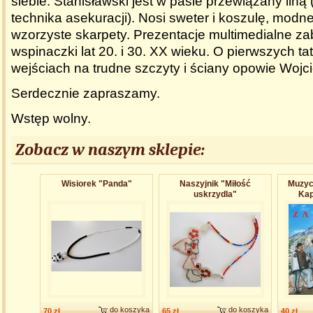
siebie. Stanisławski jest w pasie przewiązany liną
technika asekuracji). Nosi sweter i koszulę, modn
wzorzyste skarpety. Prezentacje multimedialne za
wspinaczki lat 20. i 30. XX wieku. O pierwszych ta
wejściach na trudne szczyty i ściany opowie Wojc
Serdecznie zapraszamy.
Wstęp wolny.
Zobacz w naszym sklepie:
Wisiorek "Panda"
Naszyjnik "Miłość
Muzyck
uskrzydla"
Kap
do koszyka
do koszyka
70 zł
65 zł
40 zł