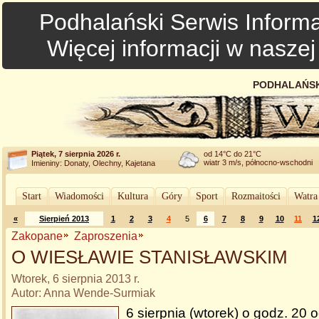
Podhalański Serwis Informa
Więcej informacji w nasze
PODHALAŃSK
Piątek, 7 sierpnia 2026 r.
od 14°C do 21°C
wiatr 3 m/s, północno-wschodni
Imieniny: Donaty, Olechny, Kajetana
Start
Wiadomości
Kultura
Góry
Sport
Rozmaitości
Watra
«
Sierpień 2013
1
2
3
4
5
6
7
8
9
10
11
1
Zakopane
Zaproszenia
O WIESŁAWIE STANISŁAWSKIM
Wtorek, 6 sierpnia 2013 r.
Autor: Anna Wende-Surmiak
6 sierpnia (wtorek) o godz. 20 