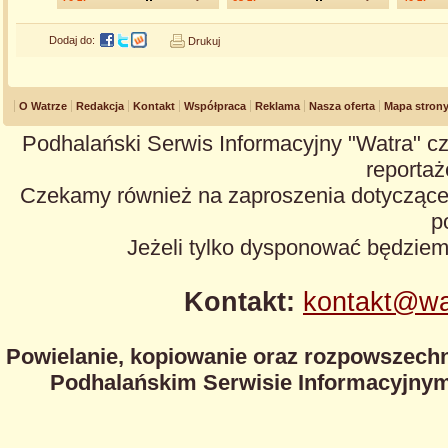
Dodaj do:
Drukuj
O Watrze
Redakcja
Kontakt
Współpraca
Reklama
Nasza oferta
Mapa stron
Podhalański Serwis Informacyjny "Watra" cz
reportaże
Czekamy również na zaproszenia dotyczące z
p
Jeżeli tylko dysponować będzie
Kontakt:
kontakt@wa
Powielanie, kopiowanie oraz rozpowszechn
Podhalańskim Serwisie Informacyjnym