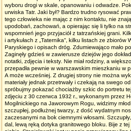
wyboru drogi w skale, opanowaniu i odwadze. Po
urwiska Tatr. Jaki był? Bardzo trudno rysować pr
tego człowieka nie mając z nim kontaktu, nie znają
upodobań, zachowań, a opierając się li tylko na s
wspomnień jego przyjaciół z tatrzańskiej grani. Ki
i artykułach z „Taternika”, kilku listach ze zbiorów 
Paryskiego i opisach dróg. Zdumiewająco mało po
Zaginęły gdzieś w zawierusze dziejów jego dokła
notatki, zdjęcia i teksty. Nie miał rodziny, a więks
przepadła pewnie w warszawskim mieszkaniu w po
A może wcześniej. Z drugiej strony nie można wyk
materiały jednak przetrwały i czekają na swego o
spróbujmy pokazać chociażby szkic do portretu tej
zdjęciu z 30 czerwca 1932 r., wykonanym przez 
Mogilnickiego na Jaworowym Rogu, widzimy młod
szczupłej, podłużnej twarzy, z dość wydatnym no
zaczesanymi na bok ciemnymi włosami. Szczupły,
dal, lewą ręką dotyka granitowego bloku. Bije z te