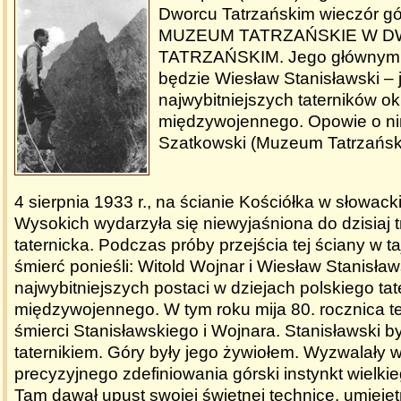
Dworcu Tatrzańskim wieczór gór
MUZEUM TATRZAŃSKIE W 
TATRZAŃSKIM. Jego głównym
będzie Wiesław Stanisławski – 
najwybitniejszych taterników o
międzywojennego. Opowie o n
Szatkowski (Muzeum Tatrzański
4 sierpnia 1933 r., na ścianie Kościółka w słowack
Wysokich wydarzyła się niewyjaśniona do dzisiaj 
taternicka. Podczas próby przejścia tej ściany w 
śmierć ponieśli: Witold Wojnar i Wiesław Stanisław
najwybitniejszych postaci w dziejach polskiego ta
międzywojennego. W tym roku mija 80. rocznica t
śmierci Stanisławskiego i Wojnara. Stanisławski b
taternikiem. Góry były jego żywiołem. Wyzwalały 
precyzyjnego zdefiniowania górski instynkt wielk
Tam dawał upust swojej świetnej technice, umieję