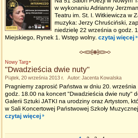
Na 51 Salon Poezji w Nowym T
w wykonaniu Adrianny Jerzmano
Teatru im. St. I. Witkiewicza w
muzyka: Jerzy Chruściński, z
niedzielę 22 września o godz. 
Miejskiego, Rynek 1. Wstęp wolny.
czytaj więcej
Nowy Targ
"Dwadzieścia dwie nuty"
Piątek, 20 września 2013 r. Autor: Jacenta Kowalska
Pragniemy zaprosić Państwa w dniu 20. września (
godz. 18.00 na koncert "Dwadzieścia dwie nuty"
Galerii Sztuki JATKI na urodziny oraz Artystom, kt
w Sali Koncertowej Państwowej Szkoły Muzycznej,
czytaj więcej