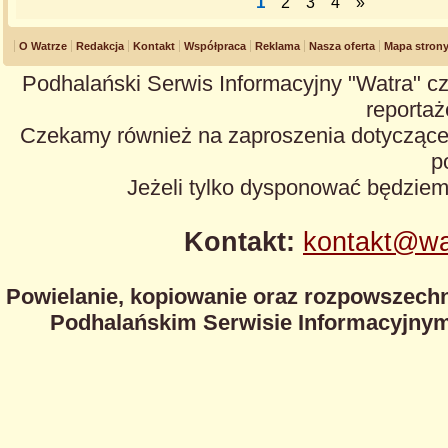
1
2
3
4
»
O Watrze
Redakcja
Kontakt
Współpraca
Reklama
Nasza oferta
Mapa stron
Podhalański Serwis Informacyjny "Watra" cz
reportaże
Czekamy również na zaproszenia dotyczące z
p
Jeżeli tylko dysponować będzie
Kontakt:
kontakt@wa
Powielanie, kopiowanie oraz rozpowszechn
Podhalańskim Serwisie Informacyjnym