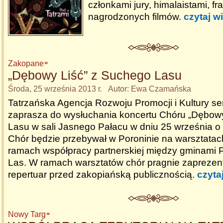
członkami jury, himalaistami, f
nagrodzonych filmów.
czytaj w
Zakopane
„Dębowy Liść” z Suchego Lasu
Środa, 25 września 2013 r. Autor: Ewa Czamańska
Tatrzańska Agencja Rozwoju Promocji i Kultury se
zaprasza do wysłuchania koncertu Chóru „Dębow
Lasu w sali Jasnego Pałacu w dniu 25 września o 
Chór będzie przebywał w Poroninie na warsztat
ramach współpracy partnerskiej między gminami P
Las. W ramach warsztatów chór pragnie zapreze
repertuar przed zakopiańską publicznością.
czyta
Nowy Targ