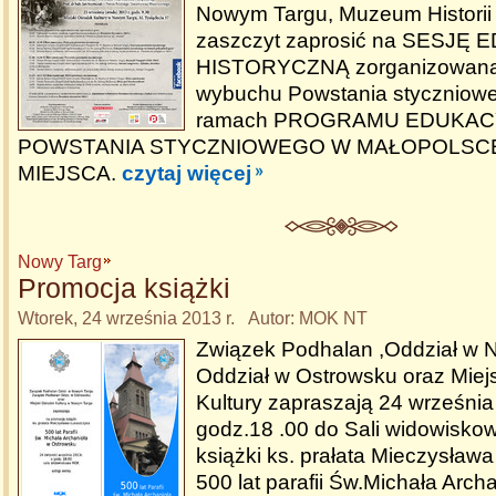
Nowym Targu, Muzeum Historii 
zaszczyt zaprosić na SESJĘ
HISTORYCZNĄ zorganizowaną 
wybuchu Powstania styczniowe
ramach PROGRAMU EDUKA
POWSTANIA STYCZNIOWEGO W MAŁOPOLSCE -
MIEJSCA.
czytaj więcej
Nowy Targ
Promocja książki
Wtorek, 24 września 2013 r. Autor: MOK NT
Związek Podhalan ,Oddział w 
Oddział w Ostrowsku oraz Miej
Kultury zapraszają 24 września 
godz.18 .00 do Sali widowiskow
książki ks. prałata Mieczysław
500 lat parafii Św.Michała Arch