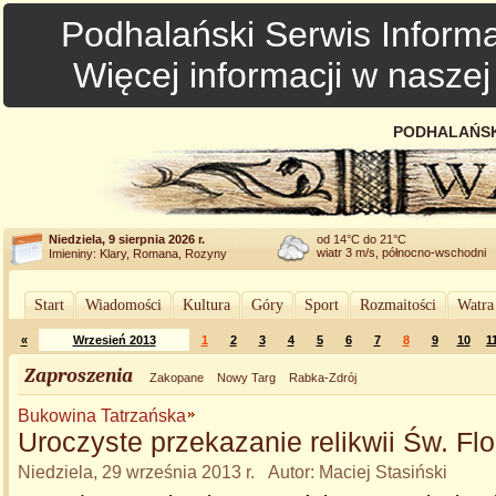
Podhalański Serwis Informa
Więcej informacji w nasze
PODHALAŃSK
Niedziela, 9 sierpnia 2026 r.
od 14°C do 21°C
wiatr 3 m/s, północno-wschodni
Imieniny: Klary, Romana, Rozyny
Start
Wiadomości
Kultura
Góry
Sport
Rozmaitości
Watra
«
Wrzesień 2013
1
2
3
4
5
6
7
8
9
10
1
Zaproszenia
Zakopane
Nowy Targ
Rabka-Zdrój
Bukowina Tatrzańska
Uroczyste przekazanie relikwii Św. Flo
Niedziela, 29 września 2013 r. Autor: Maciej Stasiński