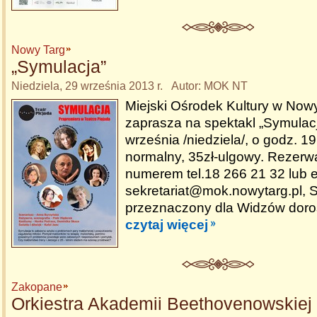
Nowy Targ
„Symulacja”
Niedziela, 29 września 2013 r. Autor: MOK NT
Miejski Ośrodek Kultury w No
zaprasza na spektakl „Symulacj
września /niedziela/, o godz. 19.
normalny, 35zł-ulgowy. Rezerwa
numerem tel.18 266 21 32 lub e
sekretariat@mok.nowytarg.pl, 
przeznaczony dla Widzów doro
czytaj więcej
Zakopane
Orkiestra Akademii Beethovenowskiej