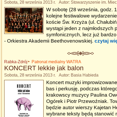
Sobota, 28 września 2013 r. Autor: Stowarzyszenie im. Mie
W sobotę (28 września, godz. 
kolejne festiwalowe wydarzeni
koście Św. Krzyża (ul. Chałubi
wystąpi jeden z najmłodszych 
symfonicznych, lecz już bardz
- Orkiestra Akademii Beethovenowskiej.
czytaj wi
Rabka-Zdrój
Patronat medialny WATRA
KONCERT lekkie jak balon
Sobota, 28 września 2013 r. Autor: Basia Habieda
Koncert muzyki improwizowanej
bas i perkusję, podczas któreg
krakowscy muzycy Paulina Owc
Ogórek i Piotr Przewoźniak. To
będzie autor wierszy Kajetan H
wybrane teksty będą stanowić n