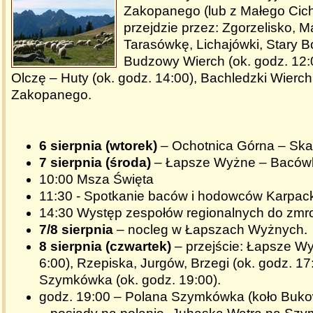
Zakopanego (lub z Małego Cich
przejdzie przez: Zgorzelisko, M
Tarasówkę, Lichajówki, Stary Bó
Budzowy Wierch (ok. godz. 12:
Olczę – Huty (ok. godz. 14:00), Bachledzki Wierc
Zakopanego.
6 sierpnia (wtorek)
– Ochotnica Górna – Ska
7 sierpnia (środa)
– Łapsze Wyżne – Baców
10:00 Msza Święta
11:30 - Spotkanie baców i hodowców Karpac
14:30 Występ zespołów regionalnych do zmr
7/8 sierpnia
– nocleg w Łapszach Wyżnych.
8 sierpnia (czwartek)
– przejście: Łapsze Wy
6:00), Rzepiska, Jurgów, Brzegi (ok. godz. 17
Szymkówka (ok. godz. 19:00).
godz. 19:00 – Polana Szymkówka (koło Bukow