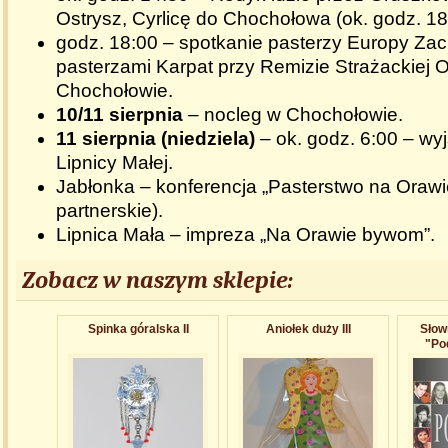
Ostrysz, Cyrlicę do Chochołowa (ok. godz. 18
godz. 18:00 – spotkanie pasterzy Europy Zac
pasterzami Karpat przy Remizie Strażackiej
Chochołowie.
10/11 sierpnia
– nocleg w Chochołowie.
11 sierpnia (niedziela)
– ok. godz. 6:00 – wy
Lipnicy Małej.
Jabłonka – konferencja „Pasterstwo na Orawi
partnerskie).
Lipnica Mała – impreza „Na Orawie bywom”.
Zobacz w naszym sklepie:
Spinka góralska II
Aniołek duży III
Słow
"Po