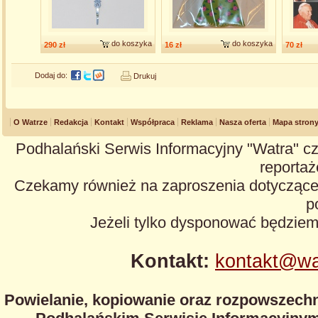
do koszyka
do koszyka
290 zł
16 zł
70 zł
Dodaj do:
Drukuj
O Watrze
Redakcja
Kontakt
Współpraca
Reklama
Nasza oferta
Mapa stron
Podhalański Serwis Informacyjny "Watra" cz
reportaże
Czekamy również na zaproszenia dotyczące z
p
Jeżeli tylko dysponować będzie
Kontakt:
kontakt@wa
Powielanie, kopiowanie oraz rozpowszechn