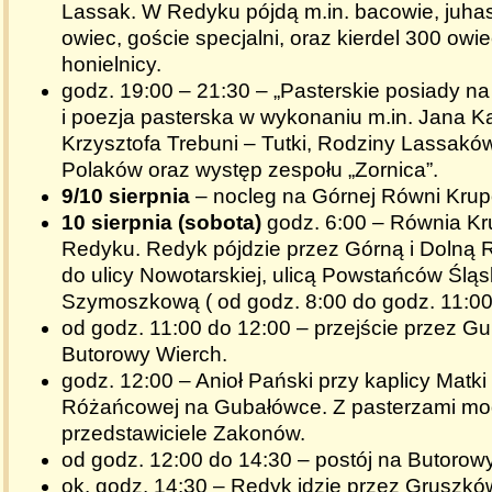
Lassak. W Redyku pójdą m.in. bacowie, juha
owiec, goście specjalni, oraz kierdel 300 owie
honielnicy.
godz. 19:00 – 21:30 – „Pasterskie posiady n
i poezja pasterska w wykonaniu m.in. Jana Ka
Krzysztofa Trebuni – Tutki, Rodziny Lassakó
Polaków oraz występ zespołu „Zornica”.
9/10 sierpnia
– nocleg na Górnej Równi Krup
10 sierpnia (sobota)
godz. 6:00 – Równia Kr
Redyku. Redyk pójdzie przez Górną i Dolną
do ulicy Nowotarskiej, ulicą Powstańców Śląs
Szymoszkową ( od godz. 8:00 do godz. 11:00
od godz. 11:00 do 12:00 – przejście przez Gu
Butorowy Wierch.
godz. 12:00 – Anioł Pański przy kaplicy Matki
Różańcowej na Gubałówce. Z pasterzami mo
przedstawiciele Zakonów.
od godz. 12:00 do 14:30 – postój na Butoro
ok. godz. 14:30 – Redyk idzie przez Gruszkó