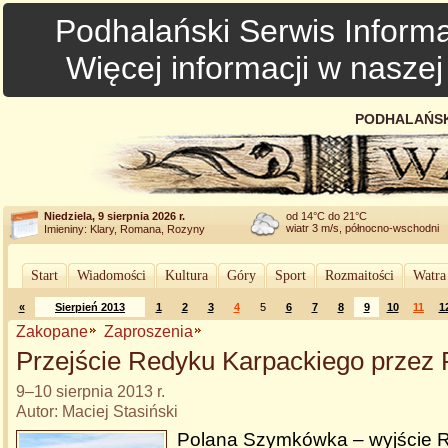
Podhalański Serwis Informa
Więcej informacji w nasze
PODHALAŃSK
Niedziela, 9 sierpnia 2026 r.
od 14°C do 21°C
wiatr 3 m/s, północno-wschodni
Imieniny: Klary, Romana, Rozyny
Start
Wiadomości
Kultura
Góry
Sport
Rozmaitości
Watra
«
Sierpień 2013
1
2
3
4
5
6
7
8
9
10
11
1
Zakopane
Zaproszenia
Przejście Redyku Karpackiego przez 
9–10 sierpnia 2013 r.
Autor: Maciej Stasiński
Polana Szymkówka – wyjście 