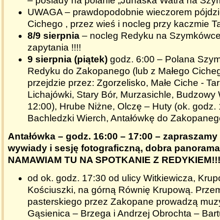
– posiady na polanie „Juhaska Watra na Sz
UWAGA – prawdopodobnie wieczorem pójdz
Cichego , przez wieś i nocleg przy kaczmie Ta
8/9 sierpnia
– nocleg Redyku na Szymkówce
zapytania !!!!
9 sierpnia (piątek)
godz. 6:00 – Polana Szym
Redyku do Zakopanego (lub z Małego Cicheg
przejdzie przez: Zgorzelisko, Małe Ciche - T
Lichajówki, Stary Bór, Murzasichle, Budzowy 
12:00), Hrube Niżne, Olczę – Huty (ok. godz. 
Bachledzki Wierch, Antałówkę do Zakopaneg
Antałówka – godz. 16:00 – 17:00 – zapraszamy
wywiady i sesję fotograficzną, dobra panorama 
NAMAWIAM TU NA SPOTKANIE Z REDYKIEM!!
od ok. godz. 17:30 od ulicy Witkiewicza, Krupó
Kościuszki, na górną Równię Krupową. Prze
pasterskiego przez Zakopane prowadzą muzy
Gąsienica – Brzega i Andrzej Obrochta – Bar