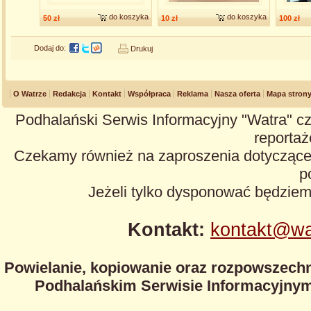
do koszyka
do koszyka
50 zł
10 zł
100 zł
Dodaj do:
Drukuj
O Watrze
Redakcja
Kontakt
Współpraca
Reklama
Nasza oferta
Mapa stron
Podhalański Serwis Informacyjny "Watra" cz
reportaże
Czekamy również na zaproszenia dotyczące z
p
Jeżeli tylko dysponować będzie
Kontakt:
kontakt@wa
Powielanie, kopiowanie oraz rozpowszechn
Podhalańskim Serwisie Informacyjnym