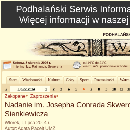
Podhalański Serwis Informa
Więcej informacji w nasze
PODHALAŃSK
Sobota, 8 sierpnia 2026 r.
od 14°C do 21°C
wiatr 3 m/s, północno-wschodni
Imieniny: Izy, Rajmunda, Seweryna
Start
Wiadomości
Kultura
Góry
Sport
Rozmaitości
Watra
«
Lipiec 2014
1
2
3
4
5
6
7
8
9
10
11
1
Zakopane
Zaproszenia
Nadanie im. Josepha Conrada Skwerow
Sienkiewicza
Wtorek, 1 lipca 2014 r.
Autor: Agata Pacelt UMZ