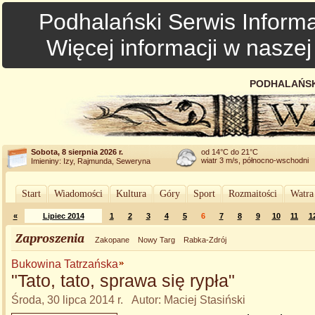
Podhalański Serwis Informa
Więcej informacji w nasze
PODHALAŃSK
Sobota, 8 sierpnia 2026 r.
od 14°C do 21°C
wiatr 3 m/s, północno-wschodni
Imieniny: Izy, Rajmunda, Seweryna
Start
Wiadomości
Kultura
Góry
Sport
Rozmaitości
Watra
«
Lipiec 2014
1
2
3
4
5
6
7
8
9
10
11
1
Zaproszenia
Zakopane
Nowy Targ
Rabka-Zdrój
Bukowina Tatrzańska
"Tato, tato, sprawa się rypła"
Środa, 30 lipca 2014 r. Autor: Maciej Stasiński