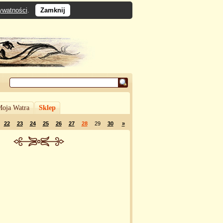
rywatności
.
Zamknij
oja Watra
Sklep
22
23
24
25
26
27
28
29
30
»