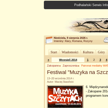
Podhalański Serwis Info
Niedziela, 9 sierpnia 2026 r.
Imieniny: Klary, Romana, Rozyny
Start
Wiadomości
Kultura
Góry
«
Wrzesień 2014
1
2
3
4
Zakopane
Zaproszenia
Patronat medialny W
Festiwal "Muzyka na Szcz
13–20 września 2014 r.
Autor: Maciej Stasiński
6. Międzynarod
- Zakopane 201
programem konc