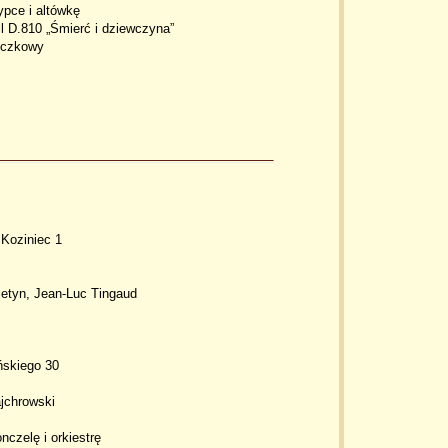
ypce i altówkę
l D.810 „Śmierć i dziewczyna”
myczkowy
 Koziniec 1
ietyn, Jean-Luc Tingaud
ńskiego 30
jchrowski
nczelę i orkiestrę