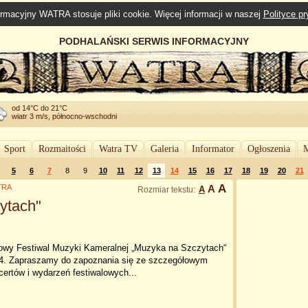
rmacyjny WATRA stosuje pliki cookie. Więcej informacji w naszej
Polityce p
PODHALAŃSKI SERWIS INFORMACYJNY
od 14°C do 21°C
wiatr 3 m/s, północno-wschodni
Sport
Rozmaitości
Watra TV
Galeria
Informator
Ogłoszenia
M
5
6
7
8
9
10
11
12
13
14
15
16
17
18
19
20
21
A
ATRA
A
A
Rozmiar tekstu:
ytach"
owy Festiwal Muzyki Kameralnej „Muzyka na Szczytach“
4. Zapraszamy do zapoznania się ze szczegółowym
ertów i wydarzeń festiwalowych...