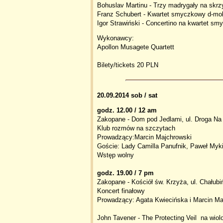
Bohuslav Martinu - Trzy madrygały na skrz
Franz Schubert - Kwartet smyczkowy d-mol
Igor Strawiński - Concertino na kwartet s
Wykonawcy:
Apollon Musagete Quartett
Bilety/tickets 20 PLN
20.09.2014 sob / sat
godz. 12.00 / 12 am
Zakopane - Dom pod Jedlami, ul. Droga Na
Klub rozmów na szczytach
Prowadzący:Marcin Majchrowski
Goście: Lady Camilla Panufnik, Paweł Myk
Wstęp wolny
godz. 19.00 / 7 pm
Zakopane - Kościół św. Krzyża, ul. Chałubi
Koncert finałowy
Prowadzący: Agata Kwiecińska i Marcin Ma
John Tavener - The Protecting Veil na wiolo