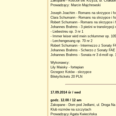
Zakopane - Kościół św. Krzyża, ul. Chałubi
Prowadzący: Marcin Majchrowski
Joseph Joachim - Romans na skrzypce i for
Clara Schumann - Romans na skrzypce i for
Robert Schumann - Romans na skrzypce i fo
Johannes Brahms - 3 pieśni w transkrypcji n
- Liebestreu op. 3 nr 1
- Immer leiser wird mein schlummer op. 105
- Lerchengesang op. 70 nr 2
Robert Schumann - Intermezzo z Sonaty 
Johannes Brahms - Scherzo z Sonaty FAE
Johannes Brahms - Sonata nr 3 d-moll op. 
Wykonawcy:
Lily Maisky - fortepian
Grzegorz Kotów - skrzypce
Bilety/tickets 20 PLN
17.09.2014 śr / wed
godz. 12.00 / 12 am
Zakopane - Dom pod Jedlami, ul. Droga Na
Klub rozmów na szczytach
Prowadzący:Agata Kwiecińska