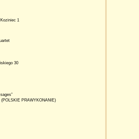
 Koziniec 1
artet
ńskiego 30
ssages”
ther (POLSKIE PRAWYKONANIE)