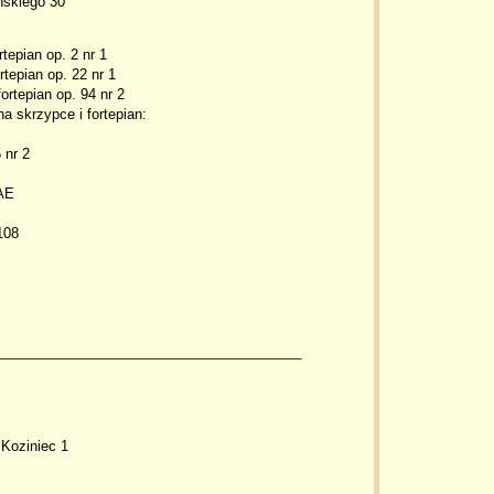
ńskiego 30
tepian op. 2 nr 1
tepian op. 22 nr 1
rtepian op. 94 nr 2
a skrzypce i fortepian:
 nr 2
FAE
108
 Koziniec 1