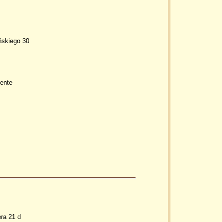
ńskiego 30
uente
ra 21 d