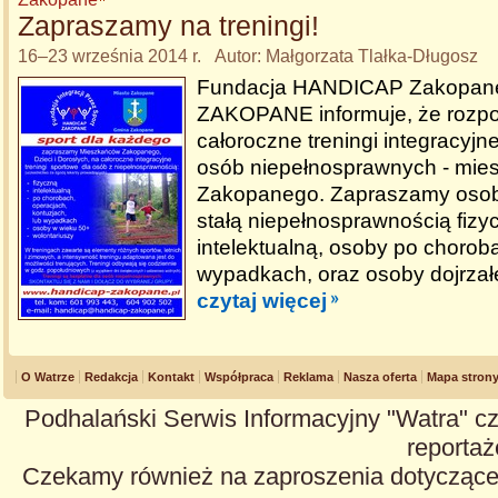
Zapraszamy na treningi!
16–23 września 2014 r. Autor: Małgorzata Tlałka-Długosz
Fundacja HANDICAP Zakopane 
ZAKOPANE informuje, że rozpo
całoroczne treningi integracyj
osób niepełnosprawnych - mi
Zakopanego. Zapraszamy osob
stałą niepełnosprawnością fizy
intelektualną, osoby po chorob
wypadkach, oraz osoby dojrzał
czytaj więcej
O Watrze
Redakcja
Kontakt
Współpraca
Reklama
Nasza oferta
Mapa stron
Podhalański Serwis Informacyjny "Watra" cz
reportaże
Czekamy również na zaproszenia dotyczące z