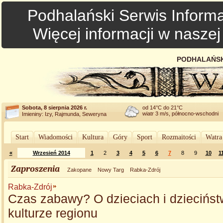
Podhalański Serwis Informa
Więcej informacji w nasze
PODHALAŃSK
Sobota, 8 sierpnia 2026 r.
od 14°C do 21°C
wiatr 3 m/s, północno-wschodni
Imieniny: Izy, Rajmunda, Seweryna
Start
Wiadomości
Kultura
Góry
Sport
Rozmaitości
Watra
«
Wrzesień 2014
1
2
3
4
5
6
7
8
9
10
1
Zaproszenia
Zakopane
Nowy Targ
Rabka-Zdrój
Rabka-Zdrój
Czas zabawy? O dzieciach i dziecińst
kulturze regionu