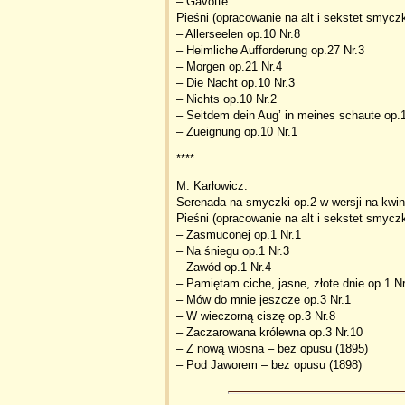
– Gavotte
Pieśni (opracowanie na alt i sekstet smyc
– Allerseelen op.10 Nr.8
– Heimliche Aufforderung op.27 Nr.3
– Morgen op.21 Nr.4
– Die Nacht op.10 Nr.3
– Nichts op.10 Nr.2
– Seitdem dein Aug’ in meines schaute op.1
– Zueignung op.10 Nr.1
****
M. Karłowicz:
Serenada na smyczki op.2 w wersji na kwi
Pieśni (opracowanie na alt i sekstet smyc
– Zasmuconej op.1 Nr.1
– Na śniegu op.1 Nr.3
– Zawód op.1 Nr.4
– Pamiętam ciche, jasne, złote dnie op.1 Nr
– Mów do mnie jeszcze op.3 Nr.1
– W wieczorną ciszę op.3 Nr.8
– Zaczarowana królewna op.3 Nr.10
– Z nową wiosna – bez opusu (1895)
– Pod Jaworem – bez opusu (1898)