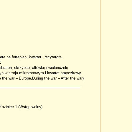
 na fortepian, kwartet i recytatora
ć
brafon, skrzypce, altówkę i wiolonczelę
syn w stroju mikrotonowym i kwartet smyczkowy
e the war – Europe,During the war – After the war)
Koziniec 1 (Wstęp wolny)