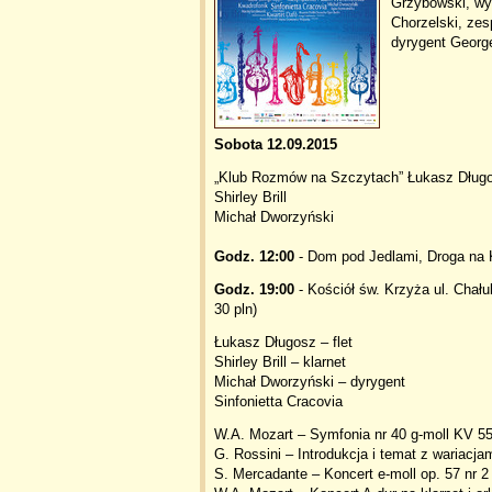
Grzybowski, wyb
Chorzelski, zes
dyrygent George
Sobota 12.09.2015
„Klub Rozmów na Szczytach” Łukasz Dług
Shirley Brill
Michał Dworzyński
Godz. 12:00
- Dom pod Jedlami, Droga na 
Godz. 19:00
- Kościół św. Krzyża ul. Chału
30 pln)
Łukasz Długosz – flet
Shirley Brill – klarnet
Michał Dworzyński – dyrygent
Sinfonietta Cracovia
W.A. Mozart – Symfonia nr 40 g-moll KV 5
G. Rossini – Introdukcja i temat z wariacjami
S. Mercadante – Koncert e-moll op. 57 nr 2 n