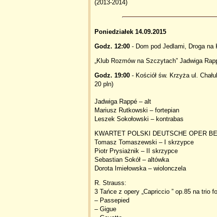
(2013-2014)
Poniedziałek 14.09.2015
Godz. 12:00
- Dom pod Jedlami, Droga na 
„Klub Rozmów na Szczytach” Jadwiga Ra
Godz. 19:00
- Kościół św. Krzyża ul. Chału
20 pln)
Jadwiga Rappé – alt
Mariusz Rutkowski – fortepian
Leszek Sokołowski – kontrabas
KWARTET POLSKI DEUTSCHE OPER BE
Tomasz Tomaszewski – I skrzypce
Piotr Prysiażnik – II skrzypce
Sebastian Sokół – altówka
Dorota Imiełowska – wiolonczela
R. Strauss:
3 Tańce z opery „Capriccio ” op.85 na trio f
– Passepied
– Gigue