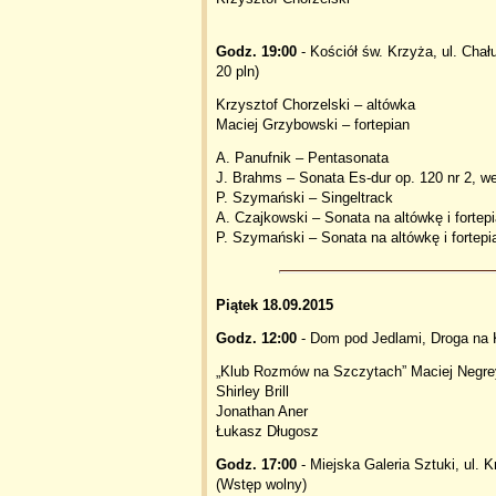
Godz. 19:00
- Kościół św. Krzyża, ul. Chał
20 pln)
Krzysztof Chorzelski – altówka
Maciej Grzybowski – fortepian
A. Panufnik – Pentasonata
J. Brahms – Sonata Es-dur op. 120 nr 2, wer
P. Szymański – Singeltrack
A. Czajkowski – Sonata na altówkę i fortep
P. Szymański – Sonata na altówkę i fortepi
Piątek 18.09.2015
Godz. 12:00
- Dom pod Jedlami, Droga na 
„Klub Rozmów na Szczytach” Maciej Negre
Shirley Brill
Jonathan Aner
Łukasz Długosz
Godz. 17:00
- Miejska Galeria Sztuki, ul. 
(Wstęp wolny)