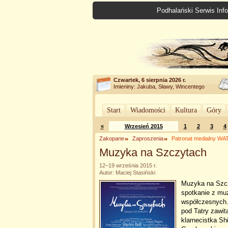
Podhalański Serwis Info
Czwartek, 6 sierpnia 2026 r.
Imieniny: Jakuba, Sławy, Wincentego
Start
Wiadomości
Kultura
Góry
«
Wrzesień 2015
1
2
3
4
Zakopane
Zaproszenia
Patronat medialny W
Muzyka na Szczytach
12–19 września 2015 r.
Autor: Maciej Stasiński
Muzyka na Szczy
spotkanie z mu
współczesnych.
pod Tatry zawit
klarnecistka Shi