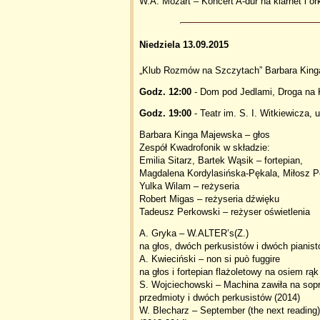
W.A. Mozart – Koncert A-dur na klarnet i or
Niedziela 13.09.2015
„Klub Rozmów na Szczytach” Barbara King
Godz. 12:00
- Dom pod Jedlami, Droga na 
Godz. 19:00
- Teatr im. S. I. Witkiewicza, 
Barbara Kinga Majewska – głos
Zespół Kwadrofonik w składzie:
Emilia Sitarz, Bartek Wąsik – fortepian,
Magdalena Kordylasińska-Pękala, Miłosz P
Yulka Wilam – reżyseria
Robert Migas – reżyseria dźwięku
Tadeusz Perkowski – reżyser oświetlenia
A. Gryka – W.ALTER’s(Z.)
na głos, dwóch perkusistów i dwóch pianist
A. Kwieciński – non si può fuggire
na głos i fortepian flażoletowy na osiem rąk
S. Wojciechowski – Machina zawiła na sopr
przedmioty i dwóch perkusistów (2014)
W. Blecharz – September (the next reading)