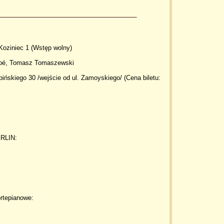
Koziniec 1 (Wstęp wolny)
ppé, Tomasz Tomaszewski
bińskiego 30 /wejście od ul. Zamoyskiego/ (Cena biletu:
RLIN:
ortepianowe: