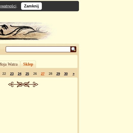
rywatności
.
Zamknij
oja Watra
Sklep
22
23
24
25
26
27
28
29
30
»