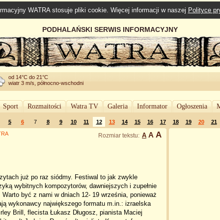
rmacyjny WATRA stosuje pliki cookie. Więcej informacji w naszej
Polityce p
PODHALAŃSKI SERWIS INFORMACYJNY
od 14°C do 21°C
wiatr 3 m/s, północno-wschodni
Sport
Rozmaitości
Watra TV
Galeria
Informator
Ogłoszenia
M
5
6
7
8
9
10
11
12
13
14
15
16
17
18
19
20
21
A
ATRA
A
A
Rozmiar tekstu:
tach już po raz siódmy. Festiwal to jak zwykle
zyką wybitnych kompozytorów, dawniejszych i zupełnie
 Warto być z nami w dniach 12- 19 września, ponieważ
ają wykonawcy największego formatu m.in.: izraelska
rley Brill, flecista Łukasz Długosz, pianista Maciej