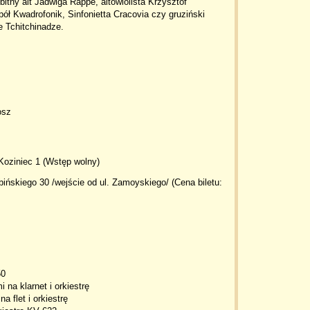
itny alt Jadwiga Rappé, altowiolista Krzysztof
pół Kwadrofonik, Sinfonietta Cracovia czy gruziński
 Tchitchinadze.
osz
Koziniec 1 (Wstęp wolny)
bińskiego 30 /wejście od ul. Zamoyskiego/ (Cena biletu:
50
 na klarnet i orkiestrę
a flet i orkiestrę