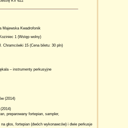
kiestrę KV 622
a Majewska Kwadrofonik
Koziniec 1 (Wstęp wolny)
ul. Chramcówki 15 (Cena biletu: 30 pln)
ękala – instrumenty perkusyjne
ów (2014)
 (2014)
an, preparowany fortepian, sampler,
 na głos, fortepian (dwóch wykonawców) i dwie perkusje