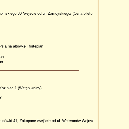
ubińskiego 30 /wejście od ul. Zamoyskiego/ (Cena biletu:
sja na altówkę i fortepian
ian
an
Koziniec 1 (Wstęp wolny)
y
Krupówki 41, Zakopane /wejście od ul. Weteranów Wojny/