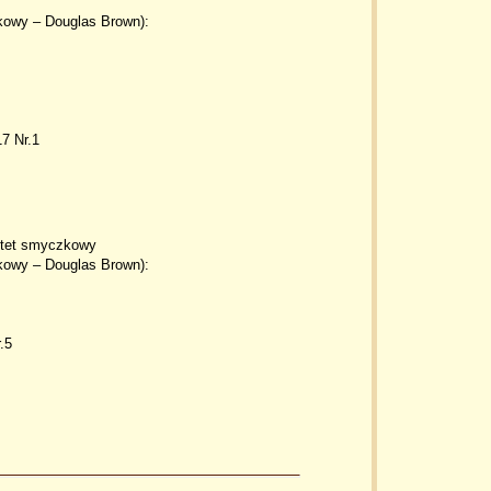
zkowy – Douglas Brown):
7 Nr.1
ntet smyczkowy
zkowy – Douglas Brown):
.5