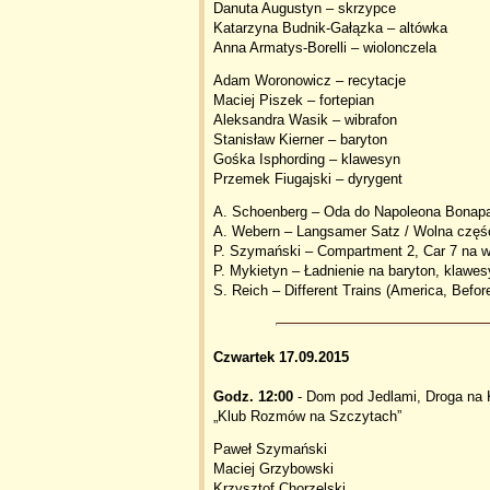
Danuta Augustyn – skrzypce
Katarzyna Budnik-Gałązka – altówka
Anna Armatys-Borelli – wiolonczela
Adam Woronowicz – recytacje
Maciej Piszek – fortepian
Aleksandra Wasik – wibrafon
Stanisław Kierner – baryton
Gośka Isphording – klawesyn
Przemek Fiugajski – dyrygent
A. Schoenberg – Oda do Napoleona Bonaparte
A. Webern – Langsamer Satz / Wolna częś
P. Szymański – Compartment 2, Car 7 na wi
P. Mykietyn – Ładnienie na baryton, klawe
S. Reich – Different Trains (America, Befor
Czwartek 17.09.2015
Godz. 12:00
- Dom pod Jedlami, Droga na 
„Klub Rozmów na Szczytach”
Paweł Szymański
Maciej Grzybowski
Krzysztof Chorzelski