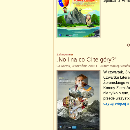
Spotkań z Fil
Zakopane
„No i na co Ci te góry?”
Czwartek, 3 września 2015 r. Autor: Maciej Stasińs
W czwartek, 3 w
Czwartku Litera
Żeromskiego w 
Korony Ziemi An
nie tylko o tym,
przede wszystk
czytaj więcej