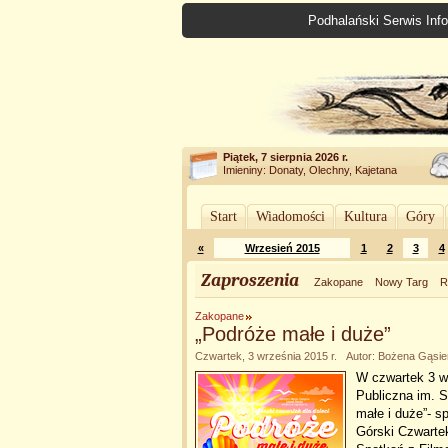
Podhalański Serwis Info
Piątek, 7 sierpnia 2026 r.
Imieniny: Donaty, Olechny, Kajetana
Start
Wiadomości
Kultura
Góry
«
Wrzesień 2015
1
2
3
4
Zaproszenia
Zakopane
Nowy Targ
R
Zakopane
„Podróże małe i duże”
Czwartek, 3 września 2015 r. Autor: Bożena Gąsie
W czwartek 3 wr
Publiczna im. 
małe i duże”- 
Górski Czwartek