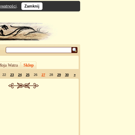
rywatności
.
Zamknij
oja Watra
Sklep
22
23
24
25
26
27
28
29
30
»