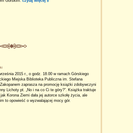
mem Górskim.
czytaj więcej
ki
rześnia 2015 r., o godz. 18.00 w ramach Górskiego
ckiego Miejska Biblioteka Publiczna im. Stefana
Zakopanem zaprasza na promocję książki zdobywczyni
ny Lichoty pt. „No i na co Ci te góry?”. Książka traktuje
 jak Korona Ziemi dała jej autorce szkołę życia, ale
im to opowieść o wyzwalającej mocy gór.