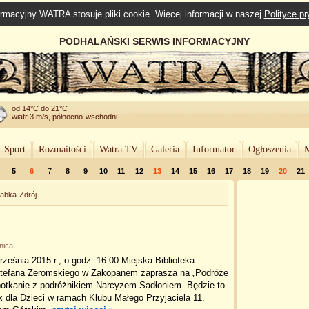
rmacyjny WATRA stosuje pliki cookie. Więcej informacji w naszej
Polityce p
PODHALAŃSKI SERWIS INFORMACYJNY
od 14°C do 21°C
wiatr 3 m/s, północno-wschodni
Sport
Rozmaitości
Watra TV
Galeria
Informator
Ogłoszenia
M
5
6
7
8
9
10
11
12
13
14
15
16
17
18
19
20
21
abka-Zdrój
nica
ześnia 2015 r., o godz. 16.00 Miejska Biblioteka
Stefana Żeromskiego w Zakopanem zaprasza na „Podróże
spotkanie z podróżnikiem Narcyzem Sadłoniem. Będzie to
 dla Dzieci w ramach Klubu Małego Przyjaciela 11.