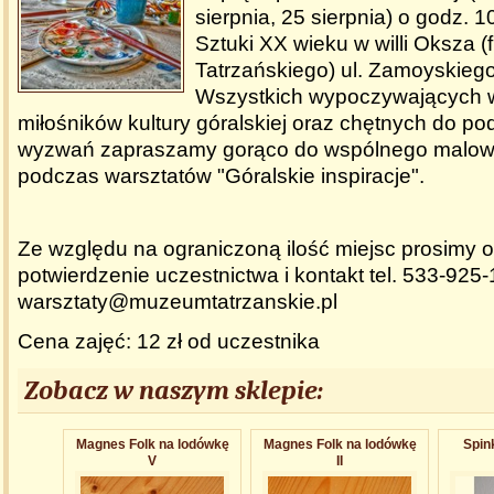
sierpnia, 25 sierpnia) o godz. 1
Sztuki XX wieku w willi Oksza (
Tatrzańskiego) ul. Zamoyskieg
Wszystkich wypoczywających
miłośników kultury góralskiej oraz chętnych do p
wyzwań zapraszamy gorąco do wspólnego malowa
podczas warsztatów "Góralskie inspiracje".
Ze względu na ograniczoną ilość miejsc prosimy 
potwierdzenie uczestnictwa i kontakt tel. 533-925-
warsztaty@muzeumtatrzanskie.pl
Cena zajęć: 12 zł od uczestnika
Zobacz w naszym sklepie:
Magnes Folk na lodówkę
Magnes Folk na lodówkę
Spin
V
II