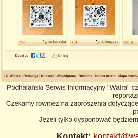
do koszyka
do koszyka
7 zł
7 zł
350 zł
Dodaj do:
Drukuj
O Watrze
Redakcja
Kontakt
Współpraca
Reklama
Nasza oferta
Mapa stron
Podhalański Serwis Informacyjny "Watra" cz
reportaże
Czekamy również na zaproszenia dotyczące z
p
Jeżeli tylko dysponować będzie
Kontakt:
kontakt@wa