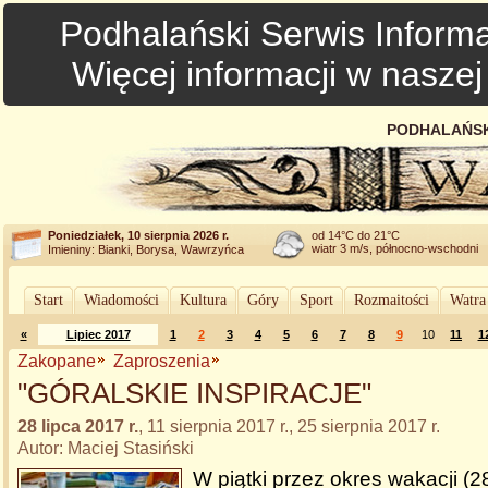
Podhalański Serwis Informa
Więcej informacji w nasze
PODHALAŃSK
Poniedziałek, 10 sierpnia 2026 r.
od 14°C do 21°C
wiatr 3 m/s, północno-wschodni
Imieniny: Bianki, Borysa, Wawrzyńca
Start
Wiadomości
Kultura
Góry
Sport
Rozmaitości
Watra
«
Lipiec 2017
1
2
3
4
5
6
7
8
9
10
11
1
Zakopane
Zaproszenia
"GÓRALSKIE INSPIRACJE"
28 lipca 2017 r.
, 11 sierpnia 2017 r., 25 sierpnia 2017 r.
Autor: Maciej Stasiński
W piątki przez okres wakacji (28