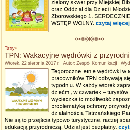
zielony skwer przy Miejskiej Bib
oraz Oddział dla Dzieci i Młodzie
Zborowskiego 1. SERDECZNI
WSTĘP WOLNY.
czytaj więcej
Tatry
TPN: Wakacyjne wędrówki z przyrodn
Wtorek, 22 sierpnia 2017 r. Autor: Zespół Komunikacji i W
Tegoroczne letnie wędrówki w 
pracowników TPN odbywają się
tygodniu. W każdy wtorek zapr
dziećmi, w czwartek – turystów
wycieczka to możliwość zapozn
problematyką ochrony przyrody 
działalnością Tatrzańskiego P
Nie są to przejścia typowo turystyczne, raczej sp
edukacją przyrodniczą. Udział jest bezpłatny.
czyt