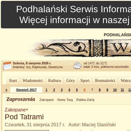
Podhalański Serwis Informa
Więcej informacji w nasze
PODHALAŃSK
Sobota, 8 sierpnia 2026 r.
od 14°C do 21°C
wiatr 3 m/s, północno-wschodni
Imieniny: Izy, Rajmunda, Seweryna
Start
Wiadomości
Kultura
Góry
Sport
Rozmaitości
Watra
«
Sierpień 2017
1
2
3
4
5
6
7
8
9
10
11
1
Zaproszenia
Zakopane
Nowy Targ
Rabka-Zdrój
Zakopane
Pod Tatrami
Czwartek, 31 sierpnia 2017 r. Autor: Maciej Stasiński