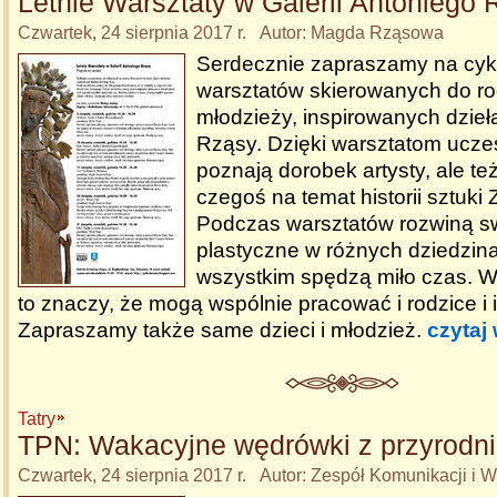
Letnie Warsztaty w Galerii Antoniego
Czwartek, 24 sierpnia 2017 r. Autor: Magda Rząsowa
Serdecznie zapraszamy na cyk
warsztatów skierowanych do rodz
młodzieży, inspirowanych dzieł
Rząsy. Dzięki warsztatom uczes
poznają dorobek artysty, ale te
czegoś na temat historii sztuk
Podczas warsztatów rozwiną sw
plastyczne w różnych dziedzin
wszystkim spędzą miło czas. W
to znaczy, że mogą wspólnie pracować i rodzice i i
Zapraszamy także same dzieci i młodzież.
czytaj 
Tatry
TPN: Wakacyjne wędrówki z przyrodn
Czwartek, 24 sierpnia 2017 r. Autor: Zespół Komunikacji i