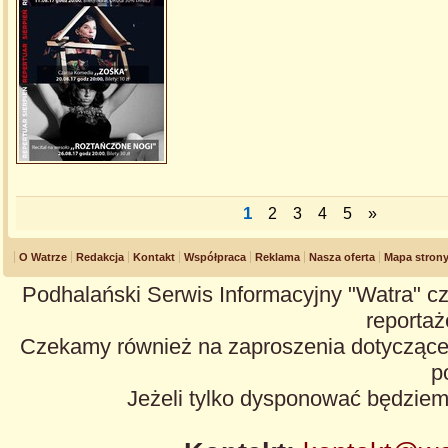
1
2
3
4
5
»
O Watrze
Redakcja
Kontakt
Współpraca
Reklama
Nasza oferta
Mapa stron
Podhalański Serwis Informacyjny "Watra" cz
reportaże
Czekamy również na zaproszenia dotyczące z
p
Jeżeli tylko dysponować będzie