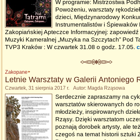
W programie: Mistrzostwa Pod
Powożeniu, warsztaty rękodzie
dzieci, Międzynarodowy Konkur
Instrumentalistów i Śpiewakó
Zakopiańskiej Apteczce Informacyjnej: zapowiedź 
Muzyki Kameralnej „Muzyka na Szczytach” Pod Ta
TVP3 Kraków : W czwartek 31.08 o godz. 17.05.
c
Zakopane
Letnie Warsztaty w Galerii Antoniego
Czwartek, 31 sierpnia 2017 r. Autor: Magda Rząsowa
Serdecznie zapraszamy na cyk
warsztatów skierowanych do rodz
młodzieży, inspirowanych dzieł
Rząsy. Dzięki warsztatom uczes
poznają dorobek artysty, ale te
czegoś na temat historii sztuk