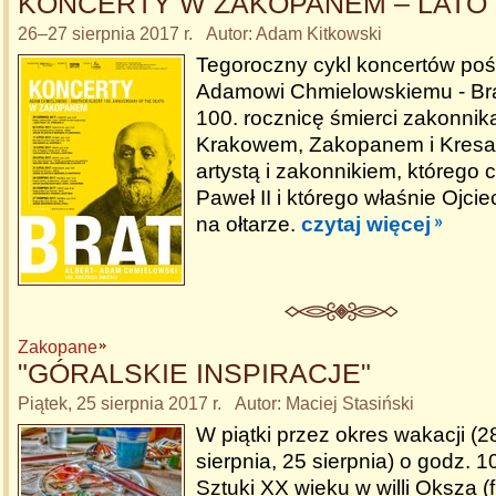
KONCERTY W ZAKOPANEM – LATO 
26–27 sierpnia 2017 r. Autor: Adam Kitkowski
Tegoroczny cykl koncertów poś
Adamowi Chmielowskiemu - Bra
100. rocznicę śmierci zakonni
Krakowem, Zakopanem i Kresami
artystą i zakonnikiem, którego 
Paweł II i którego właśnie Ojci
na ołtarze.
czytaj więcej
Zakopane
"GÓRALSKIE INSPIRACJE"
Piątek, 25 sierpnia 2017 r. Autor: Maciej Stasiński
W piątki przez okres wakacji (28
sierpnia, 25 sierpnia) o godz. 1
Sztuki XX wieku w willi Oksza (