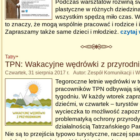
Podczas warsztatów rozwiną sw
plastyczne w różnych dziedzin
wszystkim spędzą miło czas. W
to znaczy, że mogą wspólnie pracować i rodzice i i
Zapraszamy także same dzieci i młodzież.
czytaj 
Tatry
TPN: Wakacyjne wędrówki z przyrodn
Czwartek, 31 sierpnia 2017 r. Autor: Zespół Komunikacji i
Tegoroczne letnie wędrówki w 
pracowników TPN odbywają się
tygodniu. W każdy wtorek zapr
dziećmi, w czwartek – turystów
wycieczka to możliwość zapozn
problematyką ochrony przyrody 
działalnością Tatrzańskiego P
Nie są to przejścia typowo turystyczne, raczej sp