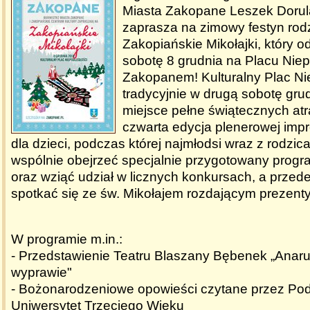
Miasta Zakopane Leszek Dorul
zaprasza na zimowy festyn rodz
Zakopiańskie Mikołajki, który o
sobotę 8 grudnia na Placu Niep
Zakopanem! Kulturalny Plac Nie
tradycyjnie w drugą sobotę gru
miejsce pełne świątecznych atra
czwarta edycja plenerowej imp
dla dzieci, podczas której najmłodsi wraz z rodzi
wspólnie obejrzeć specjalnie przygotowany progr
oraz wziąć udział w licznych konkursach, a przed
spotkać się ze św. Mikołajem rozdającym prezenty
W programie m.in.:
- Przedstawienie Teatru Blaszany Bębenek „Anar
wyprawie"
- Bożonarodzeniowe opowieści czytane przez Pod
Uniwersytet Trzeciego Wieku