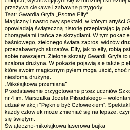
chłopcu, wychowującym się w mroźnej i śnieżnej kr
przeżywa ciekawe i zabawne przygody.
Teatr Gwardia Gryfa „Psotne Elfy”
Magiczny i nastrojowy spektakl, w którym artyści 
opowiadają świąteczną historię przeplatając ją po
chorągwiami i tańca ze skrzydłami. W tym pokazie
baśniowego, zielonego świata zaprosi widzów dr
przezabawnych skrzatów. Elfy, jak to elfy, robią ps
sobie nawzajem. Zielone skrzaty Gwardii Gryfa t
szalona drużyna. W pokazie pojawią się także pięk
które swoim magicznym pyłem mogą uśpić, choć na
niesforną drużynę.
„Mikołajkowa przemiana”
Przedstawienie przygotowane przez uczniów Szk
nr 4 im. Marszałka Józefa Piłsudskiego – wolontar
udział w akcji "Pięknie być Człowiekiem”. Spektak
każdy człowiek może zmieniać się na lepsze, czyn
się świętym.
Świąteczno-mikołajkowa laserowa bajka