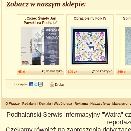
Zobacz w naszym sklepie:
„Ojciec Święty Jan
Obraz olejny Folk IV
Spin
Paweł II na Podhalu”
do koszyka
do koszyka
45 zł
300 zł
260 zł
Dodaj do:
Drukuj
O Watrze
Redakcja
Kontakt
Współpraca
Reklama
Nasza oferta
Mapa stron
Podhalański Serwis Informacyjny "Watra" cz
reportaże
Czekamy również na zaproszenia dotyczące z