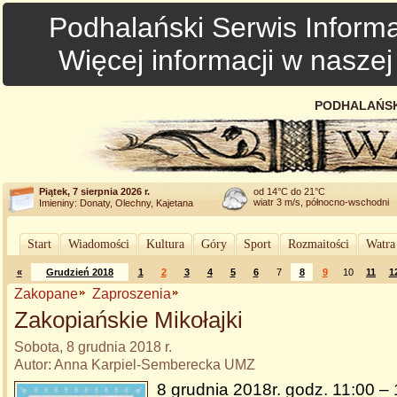
Podhalański Serwis Informa
Więcej informacji w nasze
PODHALAŃSK
Piątek, 7 sierpnia 2026 r.
od 14°C do 21°C
wiatr 3 m/s, północno-wschodni
Imieniny: Donaty, Olechny, Kajetana
Start
Wiadomości
Kultura
Góry
Sport
Rozmaitości
Watra
«
Grudzień 2018
1
2
3
4
5
6
7
8
9
10
11
1
Zakopane
Zaproszenia
Zakopiańskie Mikołajki
Sobota, 8 grudnia 2018 r.
Autor: Anna Karpiel-Semberecka UMZ
8 grudnia 2018r. godz. 11:00 – 