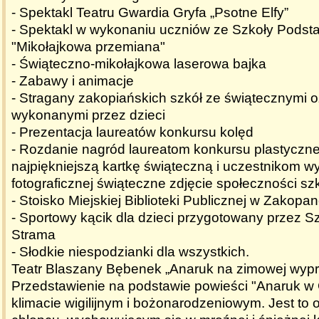
- Spektakl Teatru Gwardia Gryfa „Psotne Elfy”
- Spektakl w wykonaniu uczniów ze Szkoły Podst
"Mikołajkowa przemiana"
- Świąteczno-mikołajkowa laserowa bajka
- Zabawy i animacje
- Stragany zakopiańskich szkół ze świątecznymi 
wykonanymi przez dzieci
- Prezentacja laureatów konkursu kolęd
- Rozdanie nagród laureatom konkursu plastyczn
najpiękniejszą kartkę świąteczną i uczestnikom w
fotograficznej świąteczne zdjęcie społeczności sz
- Stoisko Miejskiej Biblioteki Publicznej w Zakop
- Sportowy kącik dla dzieci przygotowany przez S
Strama
- Słodkie niespodzianki dla wszystkich.
Teatr Blaszany Bębenek „Anaruk na zimowej wyp
Przedstawienie na podstawie powieści "Anaruk w 
klimacie wigilijnym i bożonarodzeniowym. Jest to