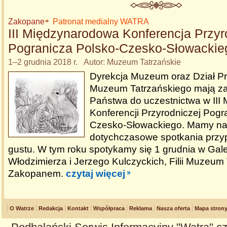
Zakopane
Patronat medialny WATRA
III Międzynarodowa Konferencja Przyr
Pogranicza Polsko-Czesko-Słowackie
1–2 grudnia 2018 r. Autor: Muzeum Tatrzańskie
Dyrekcja Muzeum oraz Dział Pr
Muzeum Tatrzańskiego mają za
Państwa do uczestnictwa w III
Konferencji Przyrodniczej Pogr
Czesko-Słowackiego. Mamy nad
dotychczasowe spotkania przy
gustu. W tym roku spotykamy się 1 grudnia w Galer
Włodzimierza i Jerzego Kulczyckich, Filii Muzeum
Zakopanem.
czytaj więcej
O Watrze
Redakcja
Kontakt
Współpraca
Reklama
Nasza oferta
Mapa stron