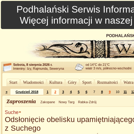
Podhalański Serwis Informa
Więcej informacji w nasze
PODHALAŃSK
Sobota, 8 sierpnia 2026 r.
od 14°C do 21°C
wiatr 3 m/s, północno-wschodni
Imieniny: Izy, Rajmunda, Seweryna
Start
Wiadomości
Kultura
Góry
Sport
Rozmaitości
Watra
«
Grudzień 2018
1
2
3
4
5
6
7
8
9
10
11
1
Zaproszenia
Zakopane
Nowy Targ
Rabka-Zdrój
Suche
Odsłonięcie obelisku upamiętniająceg
z Suchego