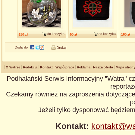
do koszyka
do koszyka
130 zł
50 zł
160 zł
Dodaj do:
Drukuj
O Watrze
Redakcja
Kontakt
Współpraca
Reklama
Nasza oferta
Mapa stron
Podhalański Serwis Informacyjny "Watra" cz
reportaże
Czekamy również na zaproszenia dotyczące z
p
Jeżeli tylko dysponować będzie
Kontakt:
kontakt@wa