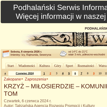
Podhalański Serwis Informa
Więcej informacji w nasze
PODHALAŃSK
Sobota, 8 sierpnia 2026 r.
od 14°C do 21°C
wiatr 3 m/s, północno-wschodni
Imieniny: Izy, Rajmunda, Seweryna
Start
Wiadomości
Kultura
Góry
Sport
Rozmaitości
Watra
«
Czerwiec 2024
1
2
3
4
5
6
7
8
9
10
1
Zakopane
Zaproszenia
KRZYŻ – MIŁOSIERDZIE – KOMUNIKA
TOM
Czwartek, 6 czerwca 2024 r.
Autor: Tatrzańska Agencja Rozwoju Promocji i Kultury