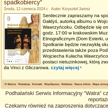
spadkobiercy”
Środa, 12 czerwca 2024 r. Autor: Krzysztof Jarosz
Serdecznie zapraszamy na spo
Gałdyś, autorką albumu o Wojc
Wawrzyńcoku. Odbędzie się on
godz. 17:00 w krakowskim Mu
Etnograficznym (Dom Esterki, u
Spotkanie będzie niezwykłą ok
przedstawienia także poza Po
Wojciecha Kułacha Wawrzyńco
postaci nietuzinkowej, którą 
da Vinci z Gliczarowa.
czytaj więcej
O Watrze
Redakcja
Kontakt
Współpraca
Reklama
Nasza oferta
Mapa stron
Podhalański Serwis Informacyjny "Watra" cz
reportaże
Czekamy również na zaproszenia dotyczące z