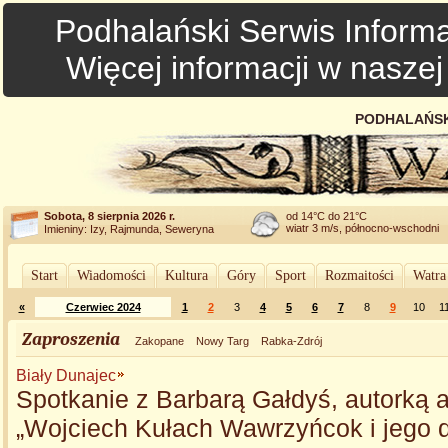
Podhalański Serwis Informa
Więcej informacji w nasze
PODHALAŃSK
Sobota, 8 sierpnia 2026 r.
od 14°C do 21°C
wiatr 3 m/s, północno-wschodni
Imieniny: Izy, Rajmunda, Seweryna
Start
Wiadomości
Kultura
Góry
Sport
Rozmaitości
Watra
«
Czerwiec 2024
1
2
3
4
5
6
7
8
9
10
1
Zaproszenia
Zakopane
Nowy Targ
Rabka-Zdrój
Biały Dunajec
Spotkanie z Barbarą Gałdyś, autorką 
„Wojciech Kułach Wawrzyńcok i jego 