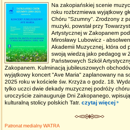
Na zakopiańskiej scenie muzy
roku rozbrzmiewa wyjątkowy gł
Chóru "Szumny". Zrodzony z pas
muzyki, powstał przy Towarzyst
Artystycznej w Zakopanem pod
Mirosławy Lubowicz - absolwent
Akademii Muzycznej, która od pó
swoją wiedzą jako pedagog w 
Państwowych Szkół Artystyczn
Zakopanem. Kulminacją jubileuszowych obchodó
wyjątkowy koncert "Ave Maria" zaplanowany na s
2025 roku w kościele św. Krzyża o godz. 18. Wyda
tylko uczci dwie dekady muzycznej podróży chóru,
uroczyście zainauguruje Dni Zakopanego, wpisując
kulturalną stolicy polskich Tatr.
czytaj więcej
Patronat medialny WATRA