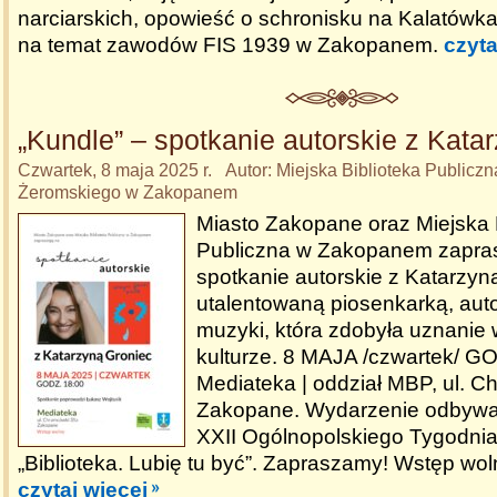
narciarskich, opowieść o schronisku na Kalatówka
na temat zawodów FIS 1939 w Zakopanem.
czyta
„Kundle” – spotkanie autorskie z Kata
Czwartek, 8 maja 2025 r. Autor: Miejska Biblioteka Publiczn
Żeromskiego w Zakopanem
Miasto Zakopane oraz Miejska 
Publiczna w Zakopanem zapra
spotkanie autorskie z Katarzyn
utalentowaną piosenkarką, auto
muzyki, która zdobyła uznanie 
kulturze. 8 MAJA /czwartek/ G
Mediateka | oddział MBP, ul. C
Zakopane. Wydarzenie odbywa
XXII Ogólnopolskiego Tygodnia 
„Biblioteka. Lubię tu być”. Zapraszamy! Wstęp wol
czytaj więcej