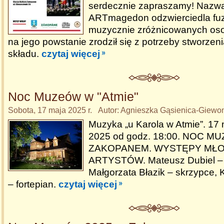
serdecznie zapraszamy! Nazw
ARTmagedon odzwierciedla fuz
muzycznie zróżnicowanych os
na jego powstanie zrodził się z potrzeby stworze
składu.
czytaj więcej
Noc Muzeów w "Atmie"
Sobota, 17 maja 2025 r. Autor: Agnieszka Gąsienica-Giewo
Muzyka „u Karola w Atmie”. 17 
2025 od godz. 18:00. NOC M
ZAKOPANEM. WYSTĘPY MŁ
ARTYSTÓW. Mateusz Dubiel – f
Małgorzata Błazik – skrzypce,
– fortepian.
czytaj więcej