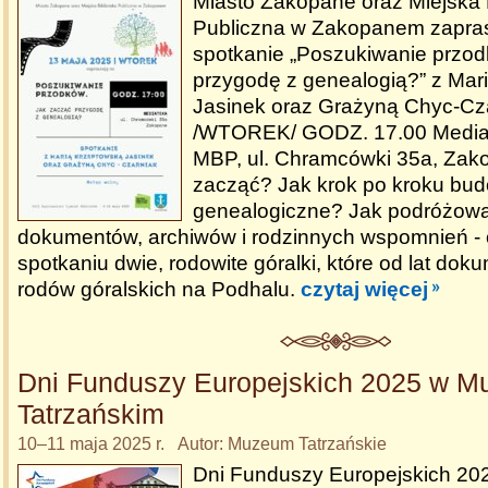
Miasto Zakopane oraz Miejska 
Publiczna w Zakopanem zapra
spotkanie „Poszukiwanie przod
przygodę z genealogią?” z Mar
Jasinek oraz Grażyną Chyc-Cz
/WTOREK/ GODZ. 17.00 Mediate
MBP, ul. Chramcówki 35a, Zak
zacząć? Jak krok po kroku bu
genealogiczne? Jak podróżowa
dokumentów, archiwów i rodzinnych wspomnień -
spotkaniu dwie, rodowite góralki, które od lat doku
rodów góralskich na Podhalu.
czytaj więcej
Dni Funduszy Europejskich 2025 w 
Tatrzańskim
10–11 maja 2025 r. Autor: Muzeum Tatrzańskie
Dni Funduszy Europejskich 2