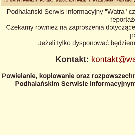
O Watrze
Redakcja
Kontakt
Współpraca
Reklama
Nasza oferta
Mapa stron
Podhalański Serwis Informacyjny "Watra" cz
reportaże
Czekamy również na zaproszenia dotyczące z
p
Jeżeli tylko dysponować będzie
Kontakt:
kontakt@wa
Powielanie, kopiowanie oraz rozpowszechn
Podhalańskim Serwisie Informacyjnym