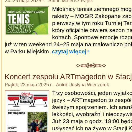
24–25 maja 2025 r. Autor: Mateusz Pajek
Miłośnicy tenisa ziemnego mo
rakiety – MOSiR Zakopane zap
pierwszy w tym roku Turniej Te
który oficjalnie otwiera sezon n
kortach. Sportowe emocje roz
już w ten weekend 24–25 maja na malowniczo po
w Parku Miejskim.
czytaj więcej
Koncert zespołu ARTmagedon w Stacji
Piątek, 23 maja 2025 r. Autor: Justyna Wieczorek
Trzy osobowości, jeden wyjąt
język – ARTmagedon to zespół,
świeżym spojrzeniem. Ich aran
lekkości, wyobraźni i nieoczywi
Już 23 maja o godz. 18:00 będ
usłyszeć ich na żywo w Stacji K