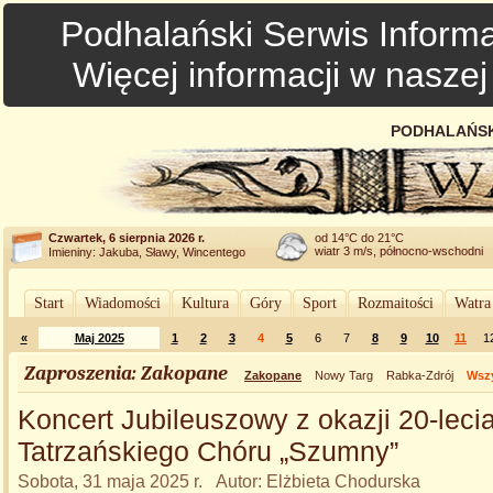
Podhalański Serwis Informa
Więcej informacji w nasze
PODHALAŃSK
Czwartek, 6 sierpnia 2026 r.
od 14°C do 21°C
wiatr 3 m/s, północno-wschodni
Imieniny: Jakuba, Sławy, Wincentego
Start
Wiadomości
Kultura
Góry
Sport
Rozmaitości
Watra
«
Maj 2025
1
2
3
4
5
6
7
8
9
10
11
1
Zaproszenia: Zakopane
Zakopane
Nowy Targ
Rabka-Zdrój
Wszy
Koncert Jubileuszowy z okazji 20-leci
Tatrzańskiego Chóru „Szumny”
Sobota, 31 maja 2025 r. Autor: Elżbieta Chodurska