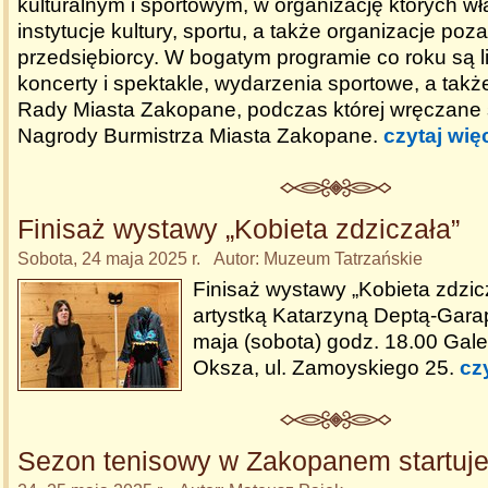
kulturalnym i sportowym, w organizację których wł
instytucje kultury, sportu, a także organizacje poz
przedsiębiorcy. W bogatym programie co roku są l
koncerty i spektakle, wydarzenia sportowe, a tak
Rady Miasta Zakopane, podczas której wręczane
Nagrody Burmistrza Miasta Zakopane.
czytaj wię
Finisaż wystawy „Kobieta zdziczała”
Sobota, 24 maja 2025 r. Autor: Muzeum Tatrzańskie
Finisaż wystawy „Kobieta zdzicz
artystką Katarzyną Deptą-Gara
maja (sobota) godz. 18.00 Galeri
Oksza, ul. Zamoyskiego 25.
cz
Sezon tenisowy w Zakopanem startuj