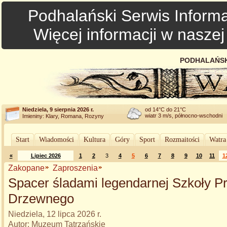
Podhalański Serwis Informa
Więcej informacji w nasze
PODHALAŃSK
Niedziela, 9 sierpnia 2026 r.
od 14°C do 21°C
wiatr 3 m/s, północno-wschodni
Imieniny: Klary, Romana, Rozyny
Start
Wiadomości
Kultura
Góry
Sport
Rozmaitości
Watra
«
Lipiec 2026
1
2
3
4
5
6
7
8
9
10
11
1
Zakopane
Zaproszenia
Spacer śladami legendarnej Szkoły P
Drzewnego
Niedziela, 12 lipca 2026 r.
Autor: Muzeum Tatrzańskie