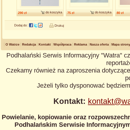
do koszyka
do koszyka
290 zł
75 zł
80 zł
Dodaj do:
Drukuj
O Watrze
Redakcja
Kontakt
Współpraca
Reklama
Nasza oferta
Mapa stron
Podhalański Serwis Informacyjny "Watra" cz
reportaże
Czekamy również na zaproszenia dotyczące z
p
Jeżeli tylko dysponować będzie
Kontakt:
kontakt@wa
Powielanie, kopiowanie oraz rozpowszechn
Podhalańskim Serwisie Informacyjnym