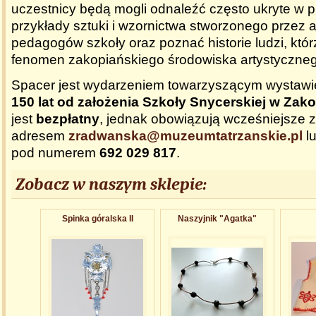
uczestnicy będą mogli odnaleźć często ukryte w p
przykłady sztuki i wzornictwa stworzonego przez 
pedagogów szkoły oraz poznać historie ludzi, któr
fenomen zakopiańskiego środowiska artystyczne
Spacer jest wydarzeniem towarzyszącym wystaw
150 lat od założenia Szkoły Snycerskiej w Za
jest
bezpłatny
, jednak obowiązują wcześniejsze 
adresem
zradwanska@muzeumtatrzanskie.
pl
lu
pod numerem
692 029 817
.
Zobacz w naszym sklepie:
Spinka góralska II
Naszyjnik "Agatka"