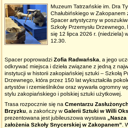
Muzeum Tatrzańskie im. Dra Ty
Chałubińskiego w Zakopanem 
Spacer artystyczny w poszuki
Szkoły Przemysłu Drzewnego, 
się 12 lipca 2026 r. (niedziela)
12.30.
Spacer poprowadzi
Zofia Radwańska
, a jego uc
odkrywać miejsca i dzieła związane z jedną z naj
instytucji w historii zakopiańskiej sztuki – Szkołą
Drzewnego, która przez 150 lat wykształciła poko
artystów i rzemieślników oraz wywarła ogromny w
stylu zakopiańskiego i polskiej sztuki użytkowej.
Trasa rozpocznie się na
Cmentarzu Zasłużonyc
Brzyzku
, a zakończy w
Galerii Sztuki w Willi Ok
prezentowana jest jubileuszowa wystawa
„Nasza 
założenia Szkoły Snycerskiej w Zakopanem”
. 