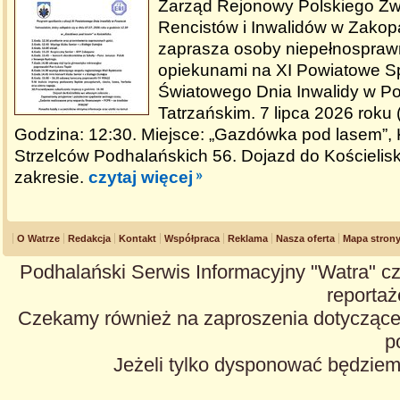
Zarząd Rejonowy Polskiego Zw
Rencistów i Inwalidów w Zako
zaprasza osoby niepełnospraw
opiekunami na XI Powiatowe Sp
Światowego Dnia Inwalidy w Po
Tatrzańskim. 7 lipca 2026 roku 
Godzina: 12:30. Miejsce: „Gazdówka pod lasem”, K
Strzelców Podhalańskich 56. Dojazd do Kościeli
zakresie.
czytaj więcej
O Watrze
Redakcja
Kontakt
Współpraca
Reklama
Nasza oferta
Mapa stron
Podhalański Serwis Informacyjny "Watra" cz
reportaże
Czekamy również na zaproszenia dotyczące z
p
Jeżeli tylko dysponować będzie