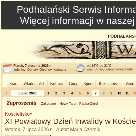
Podhalański Serwis Informa
Więcej informacji w nasze
PODHALAŃSK
Piątek, 7 sierpnia 2026 r.
od 14°C do 21°C
wiatr 3 m/s, północno-wschodni
Imieniny: Donaty, Olechny, Kajetana
Start
Wiadomości
Kultura
Góry
Sport
Rozmaitości
Watra
«
Lipiec 2026
1
2
3
4
5
6
7
8
9
10
11
1
Zaproszenia
Zakopane
Nowy Targ
Rabka-Zdrój
Kościelisko
XI Powiatowy Dzień Inwalidy w Koście
Wtorek, 7 lipca 2026 r. Autor: Maria Czernik