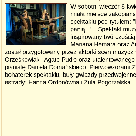
W sobotni wieczór 8 kwie
miała miejsce zakopiań
spektaklu pod tytułem: 
panią...” . Spektakl muz
inspirowany twórczością
Mariana Hemara oraz A
został przygotowany przez aktorki scen muzycz
Grześkowiak i Agatę Pudło oraz utalentowanego
pianistę Daniela Domańskiego. Pierwowzorami Zu
bohaterek spektaklu, buły gwiazdy przedwojennej 
estrady: Hanna Ordonówna i Zula Pogorzelska