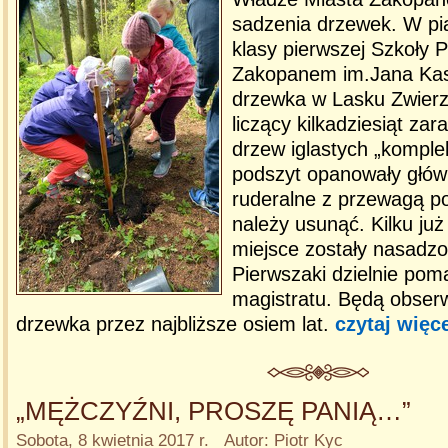
sadzenia drzewek. W pi
klasy pierwszej Szkoły 
Zakopanem im.Jana Kasp
drzewka w Lasku Zwierzy
liczący kilkadziesiąt za
drzew iglastych „komplek
podszyt opanowały główn
ruderalne z przewagą p
należy usunąć. Kilku już
miejsce zostały nasadzon
Pierwszaki dzielnie pom
magistratu. Będą obser
drzewka przez najbliższe osiem lat.
czytaj więc
„MĘŻCZYŹNI, PROSZĘ PANIĄ…”
Sobota, 8 kwietnia 2017 r. Autor: Piotr Kyc