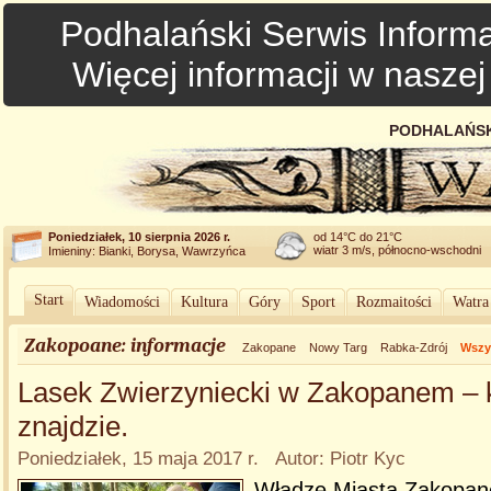
Podhalański Serwis Informa
Więcej informacji w nasze
PODHALAŃSK
Poniedziałek, 10 sierpnia 2026 r.
od 14°C do 21°C
wiatr 3 m/s, północno-wschodni
Imieniny: Bianki, Borysa, Wawrzyńca
Start
Wiadomości
Kultura
Góry
Sport
Rozmaitości
Watra
Zakopoane: informacje
Zakopane
Nowy Targ
Rabka-Zdrój
Wszys
Lasek Zwierzyniecki w Zakopanem – k
znajdzie.
Poniedziałek, 15 maja 2017 r. Autor: Piotr Kyc
Władze Miasta Zakopane