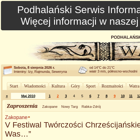
Podhalański Serwis Informa
Więcej informacji w nasze
PODHALAŃSK
Sobota, 8 sierpnia 2026 r.
od 14°C do 21°C
wiatr 3 m/s, północno-wschodni
Imieniny: Izy, Rajmunda, Seweryna
Start
Wiadomości
Kultura
Góry
Sport
Rozmaitości
Watra
«
Maj 2010
1
2
3
4
5
6
7
8
9
10
11
1
Zaproszenia
Zakopane
Nowy Targ
Rabka-Zdrój
Zakopane
V Festiwal Twórczości Chrześcijański
Was…”