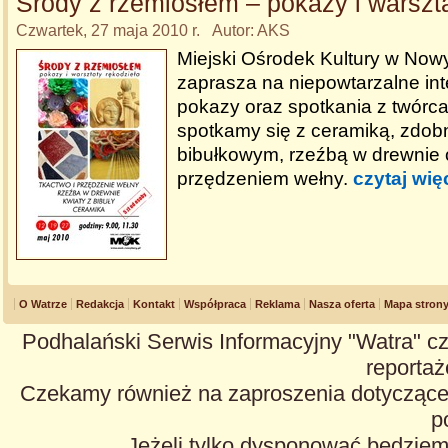
Środy z rzemiosłem – pokazy i warszta
Czwartek, 27 maja 2010 r. Autor: AKS
Miejski Ośrodek Kultury w No
zaprasza na niepowtarzalne in
pokazy oraz spotkania z twórc
spotkamy się z ceramiką, zdo
bibułkowym, rzeźbą w drewnie 
przędzeniem wełny.
czytaj wię
O Watrze
Redakcja
Kontakt
Współpraca
Reklama
Nasza oferta
Mapa stron
Podhalański Serwis Informacyjny "Watra" cz
reportaże
Czekamy również na zaproszenia dotyczące z
p
Jeżeli tylko dysponować będzie