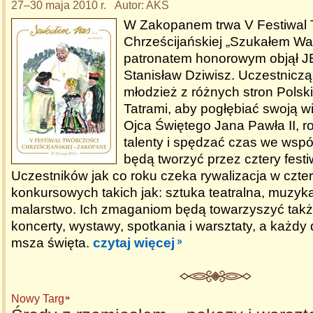
27–30 maja 2010 r. Autor: AKS
W Zakopanem trwa V Festiwal 
Chrześcijańskiej „Szukałem Wa
patronatem honorowym objął J
Stanisław Dziwisz. Uczestnicz
młodzież z różnych stron Polski
Tatrami, aby pogłębiać swoją 
Ojca Świętego Jana Pawła II, r
talenty i spędzać czas we wspó
będą tworzyć przez cztery festi
Uczestników jak co roku czeka rywalizacja w czte
konkursowych takich jak: sztuka teatralna, muzyka
malarstwo. Ich zmaganiom będą towarzyszyć tak
koncerty, wystawy, spotkania i warsztaty, a każdy
msza święta.
czytaj więcej
Nowy Targ