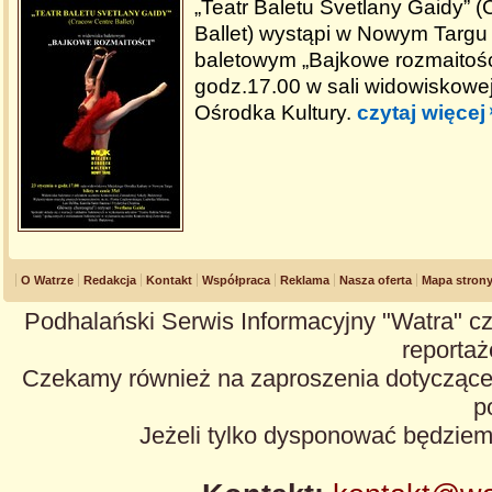
„Teatr Baletu Svetlany Gaidy” 
Ballet) wystąpi w Nowym Targu
baletowym „Bajkowe rozmaitości
godz.17.00 w sali widowiskowej
Ośrodka Kultury.
czytaj więcej
O Watrze
Redakcja
Kontakt
Współpraca
Reklama
Nasza oferta
Mapa stron
Podhalański Serwis Informacyjny "Watra" cz
reportaże
Czekamy również na zaproszenia dotyczące z
p
Jeżeli tylko dysponować będzie