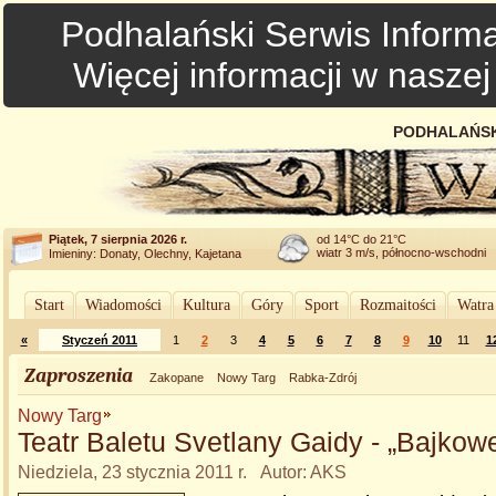
Podhalański Serwis Informa
Więcej informacji w nasze
PODHALAŃSK
Piątek, 7 sierpnia 2026 r.
od 14°C do 21°C
wiatr 3 m/s, północno-wschodni
Imieniny: Donaty, Olechny, Kajetana
Start
Wiadomości
Kultura
Góry
Sport
Rozmaitości
Watra
«
Styczeń 2011
1
2
3
4
5
6
7
8
9
10
11
1
Zaproszenia
Zakopane
Nowy Targ
Rabka-Zdrój
Nowy Targ
Teatr Baletu Svetlany Gaidy - „Bajkow
Niedziela, 23 stycznia 2011 r. Autor: AKS