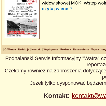
widowiskowej MOK. Wstęp wol
czytaj więcej
O Watrze
Redakcja
Kontakt
Współpraca
Reklama
Nasza oferta
Mapa stron
Podhalański Serwis Informacyjny "Watra" cz
reportaże
Czekamy również na zaproszenia dotyczące z
p
Jeżeli tylko dysponować będzie
Kontakt:
kontakt@wa