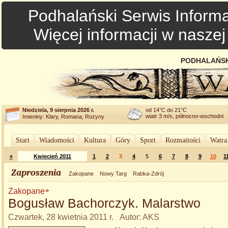
Podhalański Serwis Informa
Więcej informacji w nasze
PODHALAŃSK
Niedziela, 9 sierpnia 2026 r.
od 14°C do 21°C
wiatr 3 m/s, północno-wschodni
Imieniny: Klary, Romana, Rozyny
Start
Wiadomości
Kultura
Góry
Sport
Rozmaitości
Watra
«
Kwiecień 2011
1
2
3
4
5
6
7
8
9
10
1
Zaproszenia
Zakopane
Nowy Targ
Rabka-Zdrój
Zakopane
Bogusław Bachorczyk. Malarstwo
Czwartek, 28 kwietnia 2011 r. Autor: AKS