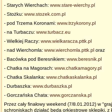
- Starych Wierchach:
www.stare-wierchy.pl
- Stożku:
www.stozek.com.pl
- pod Trzema Koronami:
www.trzykorony.pl
- na Turbaczu:
www.turbacz.eu
- Wielkiej Raczy:
www.wielkaracza.pttk.pl
- nad Wierchomla:
www.wierchomla.pttk.pl
oraz
- Bacówka pod Beresnikiem:
www.beresnik.pl
- Chatka na Magorach:
www.chatkamagory.pl
- Chatka Skalanka:
www.chatkaskalanka.pl
- Durbaszka:
www.durbaszka.pl
- Gorczańska Chata:
www.gorczanska.pl
Przez cały finałowy weekend (7/8.01.2012) w "gra
schroniskach działać będą orkiestrowe sklepiki, z