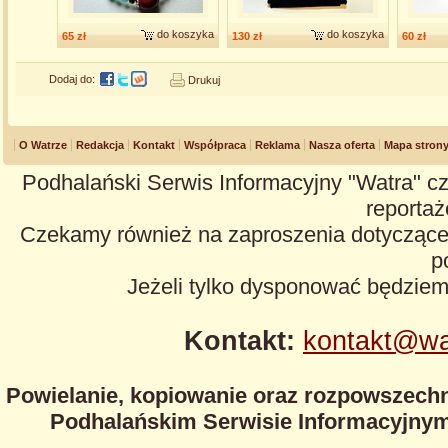
do koszyka
do koszyka
65 zł
130 zł
60 zł
Dodaj do:
Drukuj
O Watrze
Redakcja
Kontakt
Współpraca
Reklama
Nasza oferta
Mapa stron
Podhalański Serwis Informacyjny "Watra" cz
reportaże
Czekamy również na zaproszenia dotyczące z
p
Jeżeli tylko dysponować będzie
Kontakt:
kontakt@wa
Powielanie, kopiowanie oraz rozpowszechn
Podhalańskim Serwisie Informacyjnym