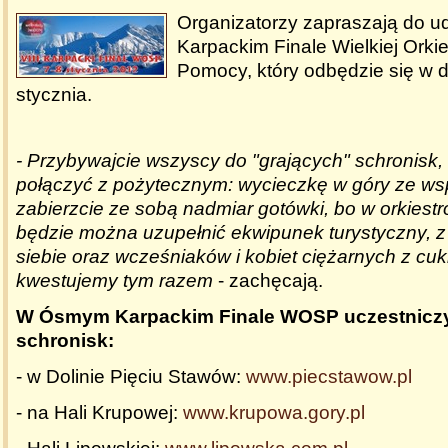
Organizatorzy zapraszają do 
Karpackim Finale Wielkiej Orki
Pomocy, który odbędzie się w d
stycznia.
- Przybywajcie wszyscy do "grających" schronisk
połączyć z pożytecznym: wycieczkę w góry ze w
zabierzcie ze sobą nadmiar gotówki, bo w orkiest
będzie można uzupełnić ekwipunek turystyczny, z 
siebie oraz wcześniaków i kobiet ciężarnych z cuk
kwestujemy tym razem
- zachęcają.
W Ósmym Karpackim Finale WOSP uczestniczy
schronisk:
- w Dolinie Pięciu Stawów:
www.piecstawow.pl
- na Hali Krupowej:
www.krupowa.gory.pl