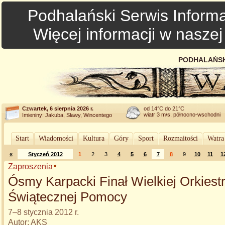
Podhalański Serwis Informa
Więcej informacji w nasze
PODHALAŃSK
Czwartek, 6 sierpnia 2026 r.
od 14°C do 21°C
wiatr 3 m/s, północno-wschodni
Imieniny: Jakuba, Sławy, Wincentego
Start
Wiadomości
Kultura
Góry
Sport
Rozmaitości
Watra
«
Styczeń 2012
1
2
3
4
5
6
7
8
9
10
11
1
Zaproszenia
Ósmy Karpacki Finał Wielkiej Orkiest
Świątecznej Pomocy
7–8 stycznia 2012 r.
Autor: AKS