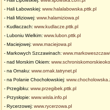
- Hali Lipowskiej:
www.lipowska.com.pl
- Hali Łabowskiej:
www.halalabowska.pttk.pl
- Hali Miziowej:
www.halamiziowa.pl
- Kudłaczach:
www.kudlacze.pttk.pl
- Luboniu Wielkim:
www.lubon.pttk.pl
- Maciejowej:
www.maciejowa.pl
- Markowych Szczawinach:
www.markoweszczawin
- nad Morskim Okiem:
www.schroniskomorskieoko
- na Ornaku:
www.ornak.tatrynet.pl
- na Polanie Chochołowskiej:
www.chocholowska.
- Przegibku:
www.przegibek.pttk.pl
- Przysłopie:
www.wisla.info.pl
- Rycerzowej:
www.rycerzowa.pl