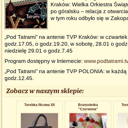
Kraków: Wielka Orkiestra Świą
po góralsku – relacja z otwarc
w tym roku odbyło się w Zako
„Pod Tatrami” na antenie TVP Kraków: w czwartek
godz.17.05, o godz.19.20, w sobotę, 28.01 o godz
niedzielę 29.01 o godz.7.45
Program dostępny w Internecie:
www.podtatrami.tv
„Pod Tatrami” na antenie TVP POLONIA: w każdą n
godz.12.45.
Zobacz w naszym sklepie:
Torebka filcowa XII
Bransoletka
Tore
"Czerwona"