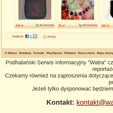
do koszyka
do koszyka
160 zł
55 zł
160 zł
Dodaj do:
Drukuj
O Watrze
Redakcja
Kontakt
Współpraca
Reklama
Nasza oferta
Mapa stron
Podhalański Serwis Informacyjny "Watra" cz
reportaże
Czekamy również na zaproszenia dotyczące z
p
Jeżeli tylko dysponować będzie
Kontakt:
kontakt@wa