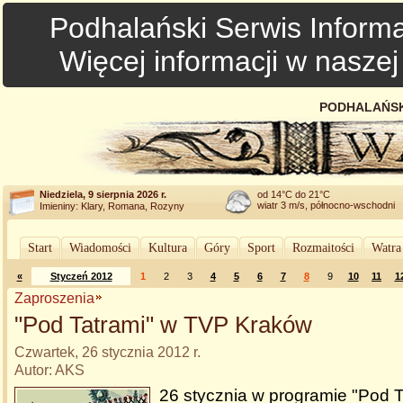
Podhalański Serwis Informa
Więcej informacji w nasze
PODHALAŃSK
Niedziela, 9 sierpnia 2026 r.
od 14°C do 21°C
wiatr 3 m/s, północno-wschodni
Imieniny: Klary, Romana, Rozyny
Start
Wiadomości
Kultura
Góry
Sport
Rozmaitości
Watra
«
Styczeń 2012
1
2
3
4
5
6
7
8
9
10
11
1
Zaproszenia
"Pod Tatrami" w TVP Kraków
Czwartek, 26 stycznia 2012 r.
Autor: AKS
26 stycznia w programie "Pod 