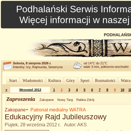
Podhalański Serwis Informa
Więcej informacji w nasze
PODHALAŃSK
Sobota, 8 sierpnia 2026 r.
od 14°C do 21°C
wiatr 3 m/s, północno-wschodni
Imieniny: Izy, Rajmunda, Seweryna
Start
Wiadomości
Kultura
Góry
Sport
Rozmaitości
Watra
«
Wrzesień 2012
1
2
3
4
5
6
7
8
9
10
1
Zaproszenia
Zakopane
Nowy Targ
Rabka-Zdrój
Zakopane
Patronat medialny WATRA
Edukacyjny Rajd Jubileuszowy
Piątek, 28 września 2012 r. Autor: AKS