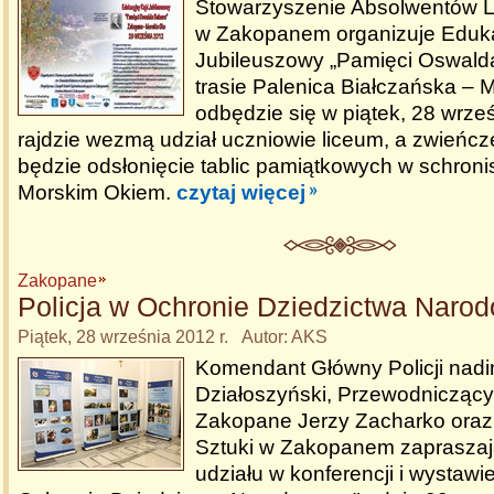
Stowarzyszenie Absolwentów L
w Zakopanem organizuje Eduk
Jubileuszowy „Pamięci Oswalda
trasie Palenica Białczańska – M
odbędzie się w piątek, 28 wrze
rajdzie wezmą udział uczniowie liceum, a zwieńc
będzie odsłonięcie tablic pamiątkowych w schron
Morskim Okiem.
czytaj więcej
Zakopane
Policja w Ochronie Dziedzictwa Naro
Piątek, 28 września 2012 r. Autor: AKS
Komendant Główny Policji nadi
Działoszyński, Przewodnicząc
Zakopane Jerzy Zacharko oraz 
Sztuki w Zakopanem zapraszaj
udziału w konferencji i wystawie