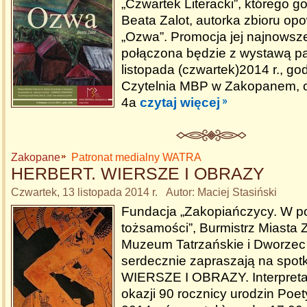
„Czwartek Literacki”, którego 
Beata Zalot, autorka zbioru opo
„Ozwa”. Promocja jej najnowsze
połączona będzie z wystawą pas
listopada (czwartek)2014 r., go
Czytelnia MBP w Zakopanem, 
4a
czytaj więcej
Zakopane
Patronat medialny WATRA
HERBERT. WIERSZE I OBRAZY
Czwartek, 13 listopada 2014 r. Autor: Maciej Stasiński
Fundacja „Zakopiańczycy. W p
tożsamości”, Burmistrz Miasta
Muzeum Tatrzańskie i Dworzec 
serdecznie zapraszają na spo
WIERSZE I OBRAZY. Interpretac
okazji 90 rocznicy urodzin Poet