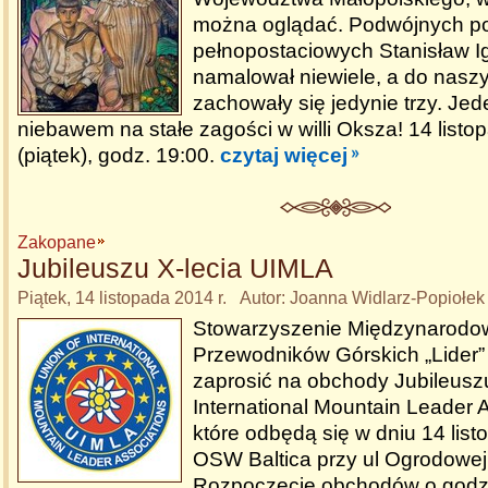
można oglądać. Podwójnych po
pełnopostaciowych Stanisław I
namalował niewiele, a do nas
zachowały się jedynie trzy. Jed
niebawem na stałe zagości w willi Oksza! 14 listo
(piątek), godz. 19:00.
czytaj więcej
Zakopane
Jubileuszu X-lecia UIMLA
Piątek, 14 listopada 2014 r. Autor: Joanna Widlarz-Popiołek
Stowarzyszenie Międzynarodo
Przewodników Górskich „Lider”
zaprosić na obchody Jubileuszu
International Mountain Leader 
które odbędą się w dniu 14 list
OSW Baltica przy ul Ogrodowe
Rozpoczęcie obchodów o godzi