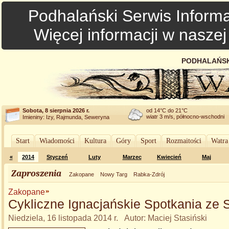
Podhalański Serwis Informa
Więcej informacji w nasze
PODHALAŃSK
Sobota, 8 sierpnia 2026 r.
od 14°C do 21°C
wiatr 3 m/s, północno-wschodni
Imieniny: Izy, Rajmunda, Seweryna
Start
Wiadomości
Kultura
Góry
Sport
Rozmaitości
Watra
«
2014
Styczeń
Luty
Marzec
Kwiecień
Maj
Zaproszenia
Zakopane
Nowy Targ
Rabka-Zdrój
Zakopane
Cykliczne Ignacjańskie Spotkania ze 
Niedziela, 16 listopada 2014 r. Autor: Maciej Stasiński