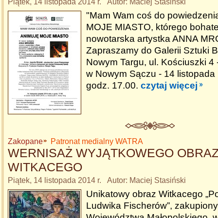
Piątek, 14 listopada 2014 r. Autor: Maciej Stasiński
"Mam Wam coś do powiedzeni
MOJE MIASTO, którego bohate
nowotarska artystka ANNA M
Zapraszamy do Galerii Sztuki
Nowym Targu, ul. Kościuszki 
w Nowym Sączu - 14 listopada (
godz. 17.00.
czytaj więcej
Zakopane
Patronat medialny WATRA
WERNISAŻ WYJĄTKOWEGO OBRA
WITKACEGO
Piątek, 14 listopada 2014 r. Autor: Maciej Stasiński
Unikatowy obraz Witkacego „Por
Ludwika Fischerów”, zakupion
Województwa Małopolskiego, w