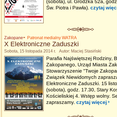
(sobota), ul. Grodzka 52a, godz
Św. Piotra i Pawła).
czytaj więc
Zakopane
Patronat medialny WATRA
X Elektroniczne Zaduszki
Sobota, 15 listopada 2014 r. Autor: Maciej Stasiński
Parafia Najświętszej Rodziny, B
Zakopanego, Urząd Miasta Za
Stowarzyszenie "Twoje Zakopan
Związek Niewidomych zaprasza
Elektroniczne Zaduszki. 15 lis
(sobota), godz. 17.30, Stary Koś
Kościeliskiej 4. Wstęp wolny. S
zapraszamy.
czytaj więcej