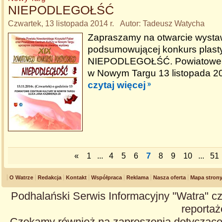
NIEPODLEGOŁŚĆ
Czwartek, 13 listopada 2014 r. Autor: Tadeusz Watycha
Zapraszamy na otwarcie wyst
podsumowującej konkurs plasty
NIEPODLEGOŁŚĆ. Powiatowe C
w Nowym Targu 13 listopada 20
czytaj więcej
7
«
1
...
4
5
6
8
9
10
...
51
O Watrze
Redakcja
Kontakt
Współpraca
Reklama
Nasza oferta
Mapa stron
Podhalański Serwis Informacyjny "Watra" cz
reportaże
Czekamy również na zaproszenia dotyczące z