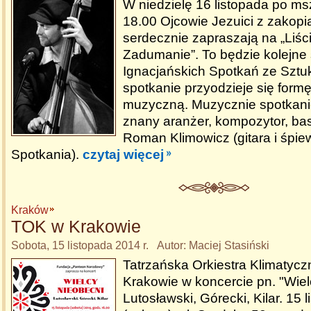
W niedzielę 16 listopada po ms
18.00 Ojcowie Jezuici z zakopia
serdecznie zapraszają na „Liś
Zadumanie”. To będzie kolejne 
Ignacjańskich Spotkań ze Szt
spotkanie przyodzieje się form
muzyczną. Muzycznie spotkani
znany aranżer, kompozytor, basi
Roman Klimowicz (gitara i śpie
Spotkania).
czytaj więcej
Kraków
TOK w Krakowie
Sobota, 15 listopada 2014 r. Autor: Maciej Stasiński
Tatrzańska Orkiestra Klimatycz
Krakowie w koncercie pn. "Wiel
Lutosławski, Górecki, Kilar. 15 