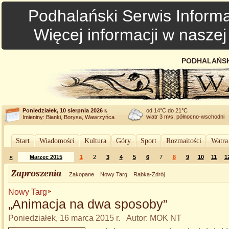
Podhalański Serwis Informa
Więcej informacji w nasze
PODHALAŃSK
Poniedziałek, 10 sierpnia 2026 r.
od 14°C do 21°C
wiatr 3 m/s, północno-wschodni
Imieniny: Bianki, Borysa, Wawrzyńca
Start
Wiadomości
Kultura
Góry
Sport
Rozmaitości
Watra
«
Marzec 2015
1
2
3
4
5
6
7
8
9
10
11
1
Zaproszenia
Zakopane
Nowy Targ
Rabka-Zdrój
Nowy Targ
„Animacja na dwa sposoby”
Poniedziałek, 16 marca 2015 r. Autor: MOK NT