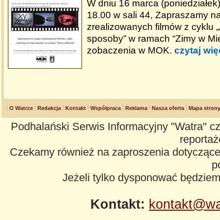
W dniu 16 marca (poniedziałek
18.00 w sali 44, Zapraszamy n
zrealizowanych filmów z cyklu
sposoby” w ramach “Zimy w Mie
zobaczenia w MOK.
czytaj wię
O Watrze
Redakcja
Kontakt
Współpraca
Reklama
Nasza oferta
Mapa stron
Podhalański Serwis Informacyjny "Watra" cz
reportaże
Czekamy również na zaproszenia dotyczące z
p
Jeżeli tylko dysponować będzie
Kontakt:
kontakt@wa