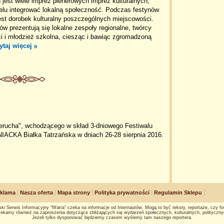
jest wiele imprez plenerowych imprez kulturalnych,
elu integrować lokalną społeczność. Podczas festynów
est dorobek kulturalny poszczególnych miejscowości.
w prezentują się lokalne zespoły regionalne, twórcy
eci i młodzież szkolna, ciesząc i bawiąc zgromadzoną
ytaj więcej
erucha", wchodzącego w skład 3-dniowego Festiwalu
ACKA Białka Tatrzańska w dniach 26-28 sierpnia 2016.
klama
Nasza oferta
Mapa strony
Polityka prywatności
Regulamin Sklepu
ki Serwis Informacyjny "Watra" czeka na informacje od Internautów. Mogą to być teksty, reportaże, czy fot
ekamy również na zaproszenia dotyczące zbliżających się wydarzeń społecznych, kulturalnych, polityczny
Jeżeli tylko dysponować będziemy czasem wyślemy tam naszego reportera.