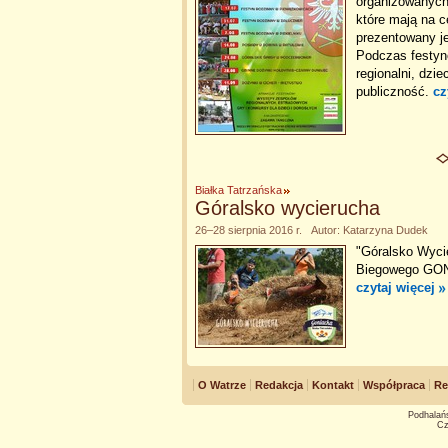
organizowanych 
które mają na c
prezentowany j
Podczas festynó
regionalni, dzi
publiczność.
cz
Białka Tatrzańska
Góralsko wycierucha
26–28 sierpnia 2016 r. Autor: Katarzyna Dudek
"Góralsko Wyci
Biegowego GONI
czytaj więcej
O Watrze
Redakcja
Kontakt
Współpraca
Re
Podhalańs
Cz