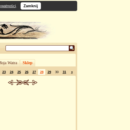
rywatności
.
Zamknij
oja Watra
Sklep
23
24
25
26
27
28
29
30
31
»