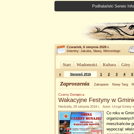
Podhalański Serwis Info
Czwartek, 6 sierpnia 2026 r.
Imieniny: Jakuba, Sławy, Wincentego
Start
Wiadomości
Kultura
Góry
«
Sierpień 2016
1
2
3
4
5
Zaproszenia
Zakopane
Nowy Targ
R
Czarny Dunajec
Wakacyjne Festyny w Gmini
Niedziela, 28 sierpnia 2016 r. Autor: Urząd Gmin
Co roku w Gmin
organizowanych 
mieszkańców gmi
wypocząć właśni