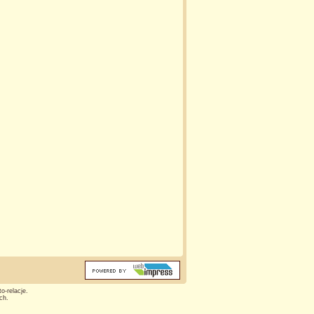
o-relacje.
ch.