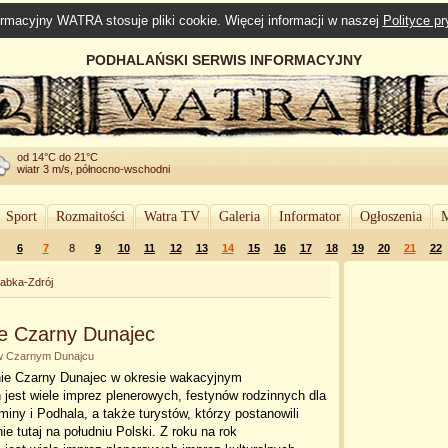
rmacyjny WATRA stosuje pliki cookie. Więcej informacji w naszej
Polityce p
PODHALAŃSKI SERWIS INFORMACYJNY
od 14°C do 21°C
wiatr 3 m/s, północno-wschodni
Sport
Rozmaitości
Watra TV
Galeria
Informator
Ogłoszenia
M
6
7
8
9
10
11
12
13
14
15
16
17
18
19
20
21
22
abka-Zdrój
e Czarny Dunajec
y w Czarnym Dunajcu
ie Czarny Dunajec w okresie wakacyjnym
jest wiele imprez plenerowych, festynów rodzinnych dla
ny i Podhala, a także turystów, którzy postanowili
e tutaj na południu Polski. Z roku na rok