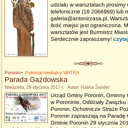
udziału w warsztatach prosimy 
telefoniczne (18 2066969) lub 
galeria@antonirzasa.pl, Warszt
ilość miejsc jest ograniczona
warsztatów jest Burmistrz Mias
Serdecznie zapraszamy!
czyta
Poronin
Patronat medialny WATRA
Parada Gazdowska
Niedziela, 29 stycznia 2017 r. Autor: Halina Świder
Urząd Gminy Poronin, Gminny 
w Poroninie, Oddziały Związk
Poronin, Ochotnicze Straże P
Poronin zapraszają na Parad
Gminie Poronin 29 stycznia 2017