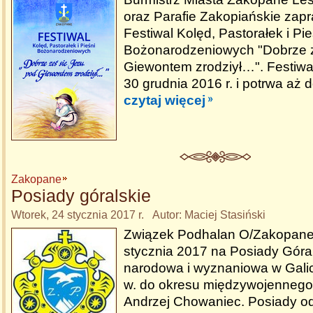
oraz Parafie Zakopiańskie zapr
Festiwal Kolęd, Pastorałek i Pie
Bożonarodzeniowych "Dobrze z
Giewontem zrodziył…". Festiwal
30 grudnia 2016 r. i potrwa aż d
czytaj więcej
Zakopane
Posiady góralskie
Wtorek, 24 stycznia 2017 r. Autor: Maciej Stasiński
Związek Podhalan O/Zakopane
stycznia 2017 na Posiady Góral
narodowa i wyznaniowa w Galic
w. do okresu międzywojennego
Andrzej Chowaniec. Posiady od