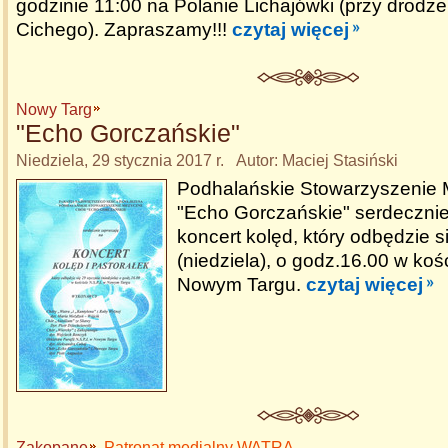
godzinie 11:00 na Polanie Lichajówki (przy drodz
Cichego). Zapraszamy!!!
czytaj więcej
Nowy Targ
"Echo Gorczańskie"
Niedziela, 29 stycznia 2017 r. Autor: Maciej Stasiński
Podhalańskie Stowarzyszenie
"Echo Gorczańskie" serdeczni
koncert kolęd, który odbędzie s
(niedziela), o godz.16.00 w koś
Nowym Targu.
czytaj więcej
Zakopane
Patronat medialny WATRA