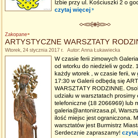
Izbie przy ul. Kościuszki 2 o go
czytaj więcej
Zakopane
ARTYSTYCZNE WARSZTATY RODZI
Wtorek, 24 stycznia 2017 r. Autor: Anna Łukawiecka
W czasie ferii zimowych Galeri
od wtorku do niedzieli w godz. 
każdy wtorek , w czasie ferii, w
17:30 w Galerii odbędą się 
WARSZTATY RODZINNE. Osob
udziału w warsztatach prosimy 
telefoniczne (18 2066969) lub 
galeria@antonirzasa.pl, Warszt
ilość miejsc jest ograniczona
warsztatów jest Burmistrz Mias
Serdecznie zapraszamy!
czyta