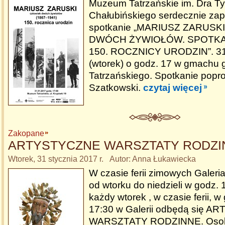
Muzeum Tatrzańskie im. Dra Ty
Chałubińskiego serdecznie za
spotkanie „MARIUSZ ZARUSK
DWÓCH ŻYWIOŁÓW. SPOTKAN
150. ROCZNICY URODZIN”. 31 
(wtorek) o godz. 17 w gmach
Tatrzańskiego. Spotkanie popr
Szatkowski.
czytaj więcej
Zakopane
ARTYSTYCZNE WARSZTATY RODZI
Wtorek, 31 stycznia 2017 r. Autor: Anna Łukawiecka
W czasie ferii zimowych Galeri
od wtorku do niedzieli w godz. 
każdy wtorek , w czasie ferii, w
17:30 w Galerii odbędą się 
WARSZTATY RODZINNE. Osob