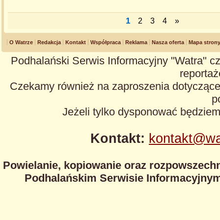
1
2
3
4
»
O Watrze
Redakcja
Kontakt
Współpraca
Reklama
Nasza oferta
Mapa stron
Podhalański Serwis Informacyjny "Watra" cz
reportaże
Czekamy również na zaproszenia dotyczące z
p
Jeżeli tylko dysponować będzie
Kontakt:
kontakt@wa
Powielanie, kopiowanie oraz rozpowszechn
Podhalańskim Serwisie Informacyjnym