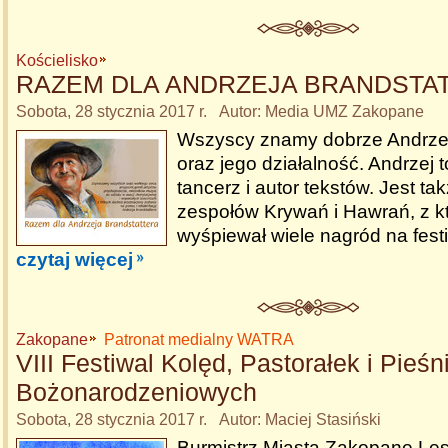
Kościelisko
RAZEM DLA ANDRZEJA BRANDSTA
Sobota, 28 stycznia 2017 r. Autor: Media UMZ Zakopane
Wszyscy znamy dobrze Andrzej
oraz jego działalność. Andrzej t
tancerz i autor tekstów. Jest ta
zespołów Krywań i Hawrań, z kt
wyśpiewał wiele nagród na fest
czytaj więcej
Zakopane
Patronat medialny WATRA
VIII Festiwal Kolęd, Pastorałek i Pieśn
Bożonarodzeniowych
Sobota, 28 stycznia 2017 r. Autor: Maciej Stasiński
Burmistrz Miasta Zakopane Le