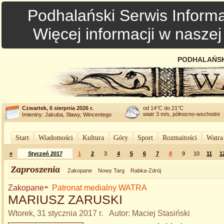
Podhalański Serwis Informa
Więcej informacji w nasze
PODHALAŃSK
Czwartek, 6 sierpnia 2026 r.
od 14°C do 21°C
wiatr 3 m/s, północno-wschodni
Imieniny: Jakuba, Sławy, Wincentego
Start
Wiadomości
Kultura
Góry
Sport
Rozmaitości
Watra
«
Styczeń 2017
1
2
3
4
5
6
7
8
9
10
11
1
Zaproszenia
Zakopane
Nowy Targ
Rabka-Zdrój
Zakopane
Patronat medialny WATRA
MARIUSZ ZARUSKI
Wtorek, 31 stycznia 2017 r. Autor: Maciej Stasiński