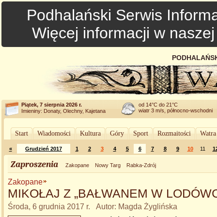
Podhalański Serwis Informa
Więcej informacji w nasze
PODHALAŃSK
Piątek, 7 sierpnia 2026 r.
od 14°C do 21°C
wiatr 3 m/s, północno-wschodni
Imieniny: Donaty, Olechny, Kajetana
Start
Wiadomości
Kultura
Góry
Sport
Rozmaitości
Watra
«
Grudzień 2017
1
2
3
4
5
6
7
8
9
10
11
1
Zaproszenia
Zakopane
Nowy Targ
Rabka-Zdrój
Zakopane
MIKOŁAJ Z „BAŁWANEM W LODÓW
Środa, 6 grudnia 2017 r. Autor: Magda Żyglińska