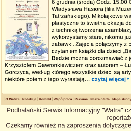
6 grudnia (środa) Godz. 15.00 
Władysława Hasiora (filia Muz
Tatrzańskiego). Mikołajkowe wa
plastyczne to świetna okazja d
z techniką tworzenia asamblaży,
wykorzystamy stare, nikomu ju
zabawki. Zajęcia połączymy z
czytaniem książki dla dzieci „
Będzie można porozmawiać z jej
Krzysztofem Gawronkiewiczem oraz autorem – Ł
Gorczycą, według którego wszystkie dzieci są arty
niektóre potem z tego wyrastają…
czytaj więcej
O Watrze
Redakcja
Kontakt
Współpraca
Reklama
Nasza oferta
Mapa stron
Podhalański Serwis Informacyjny "Watra" cz
reportaże
Czekamy również na zaproszenia dotyczące z