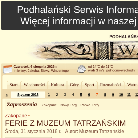
Podhalański Serwis Informa
Więcej informacji w nasze
PODHALAŃSK
Czwartek, 6 sierpnia 2026 r.
od 14°C do 21°C
wiatr 3 m/s, północno-wschodni
Imieniny: Jakuba, Sławy, Wincentego
Start
Wiadomości
Kultura
Góry
Sport
Rozmaitości
Watra
«
Styczeń 2018
1
2
3
4
5
6
7
8
9
10
11
1
Zaproszenia
Zakopane
Nowy Targ
Rabka-Zdrój
Zakopane
FERIE Z MUZEUM TATRZAŃSKIM
Środa, 31 stycznia 2018 r. Autor: Muzeum Tatrzańskie