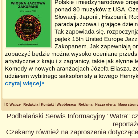
Polskie i międzynarodowe proj
ponad 80 muzyków z USA, Cze
Słowacji, Japonii, Hiszpanii, Ro
parada jazzowa i grające dzie
Tak zapowiada się, rozpoczynją
piątek 15th United Europe Jazz
Zakopanem. Jak zapewniają or
zobaczyć będzie można wysoko oceniane przeds
artystyczne z kraju i z zagranicy, takie jak słynne
Komedy w nowych aranżacjach Józefa Eliasza, z
udziałem wybitnego saksofonisty altowego Henryk
czytaj więcej
O Watrze
Redakcja
Kontakt
Współpraca
Reklama
Nasza oferta
Mapa stron
Podhalański Serwis Informacyjny "Watra" cz
reportaże
Czekamy również na zaproszenia dotyczące z