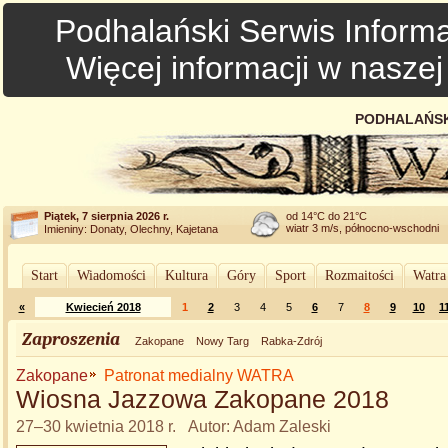
Podhalański Serwis Informa
Więcej informacji w nasze
PODHALAŃSK
Piątek, 7 sierpnia 2026 r.
od 14°C do 21°C
wiatr 3 m/s, północno-wschodni
Imieniny: Donaty, Olechny, Kajetana
Start
Wiadomości
Kultura
Góry
Sport
Rozmaitości
Watra
«
Kwiecień 2018
1
2
3
4
5
6
7
8
9
10
1
Zaproszenia
Zakopane
Nowy Targ
Rabka-Zdrój
Zakopane
Patronat medialny WATRA
Wiosna Jazzowa Zakopane 2018
27–30 kwietnia 2018 r. Autor: Adam Zaleski