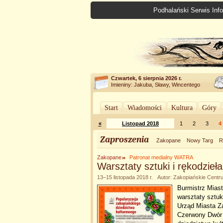
Podhalański Serwis Info
Czwartek, 6 sierpnia 2026 r.
Imieniny: Jakuba, Sławy, Wincentego
Start
Wiadomości
Kultura
Góry
«
Listopad 2018
1
2
3
4
Zaproszenia
Zakopane
Nowy Targ
R
Zakopane
Patronat medialny WATRA
Warsztaty sztuki i rękodzieła
13–15 listopada 2018 r. Autor: Zakopiańskie Centr
Burmistrz Mias
warsztaty sztuk
Urząd Miasta Za
Czerwony Dwór 