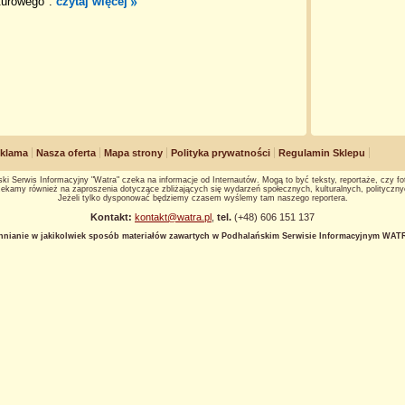
lturowego".
czytaj więcej
klama
Nasza oferta
Mapa strony
Polityka prywatności
Regulamin Sklepu
ki Serwis Informacyjny "Watra" czeka na informacje od Internautów. Mogą to być teksty, reportaże, czy fot
ekamy również na zaproszenia dotyczące zbliżających się wydarzeń społecznych, kulturalnych, polityczny
Jeżeli tylko dysponować będziemy czasem wyślemy tam naszego reportera.
Kontakt:
kontakt@watra.pl
,
tel.
(+48) 606 151 137
hnianie w jakikolwiek sposób materiałów zawartych w Podhalańskim Serwisie Informacyjnym WATRA