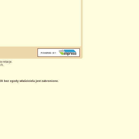
o-relacje.
ch.
 bez zgody właściciela jest zabronione.