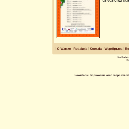
dziedzictwa ku
O Watrze
Redakcja
Kontakt
Współpraca
Re
Podhalańs
Cz
Powielanie, kopiowanie oraz rozpowszec