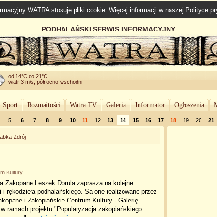
rmacyjny WATRA stosuje pliki cookie. Więcej informacji w naszej
Polityce p
PODHALAŃSKI SERWIS INFORMACYJNY
od 14°C do 21°C
wiatr 3 m/s, północno-wschodni
Sport
Rozmaitości
Watra TV
Galeria
Informator
Ogłoszenia
M
5
6
7
8
9
10
11
12
13
14
15
16
17
18
19
20
21
abka-Zdrój
um Kultury
ta Zakopane Leszek Dorula zaprasza na kolejne
i i rękodzieła podhalańskiego. Są one realizowane przez
kopane i Zakopiańskie Centrum Kultury - Galerię
w ramach projektu "Popularyzacja zakopiańskiego