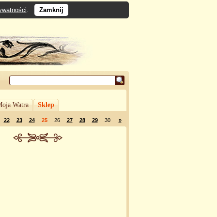
rywatności
.
Zamknij
oja Watra
Sklep
22
23
24
25
26
27
28
29
30
»