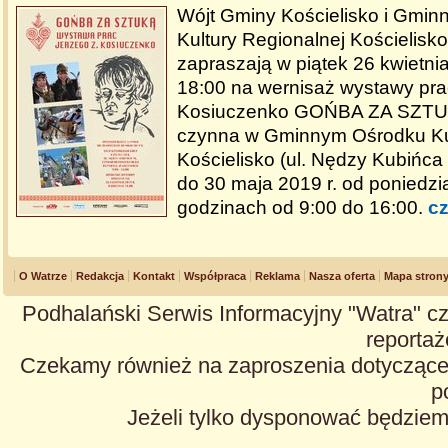
Wójt Gminy Kościelisko i Gmin
Kultury Regionalnej Kościelisk
zapraszają w piątek 26 kwietnia
18:00 na wernisaż wystawy pra
Kosiuczenko GOŃBA ZA SZTU
czynna w Gminnym Ośrodku Kul
Kościelisko (ul. Nędzy Kubińca
do 30 maja 2019 r. od poniedzi
godzinach od 9:00 do 16:00.
cz
O Watrze
Redakcja
Kontakt
Współpraca
Reklama
Nasza oferta
Mapa stron
Podhalański Serwis Informacyjny "Watra" cz
reportaże
Czekamy również na zaproszenia dotyczące z
p
Jeżeli tylko dysponować będzie