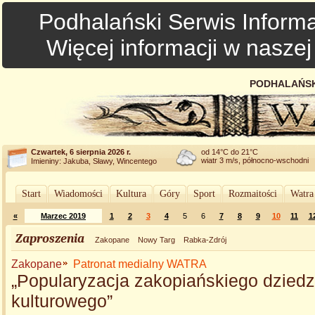
Podhalański Serwis Informa
Więcej informacji w nasze
PODHALAŃSK
Czwartek, 6 sierpnia 2026 r.
od 14°C do 21°C
wiatr 3 m/s, północno-wschodni
Imieniny: Jakuba, Sławy, Wincentego
Start
Wiadomości
Kultura
Góry
Sport
Rozmaitości
Watra
«
Marzec 2019
1
2
3
4
5
6
7
8
9
10
11
1
Zaproszenia
Zakopane
Nowy Targ
Rabka-Zdrój
Zakopane
Patronat medialny WATRA
„Popularyzacja zakopiańskiego dziedz
kulturowego”