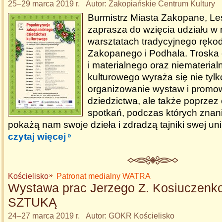
25–29 marca 2019 r. Autor: Zakopiańskie Centrum Kultury
Burmistrz Miasta Zakopane, Le
zaprasza do wzięcia udziału w 
warsztatach tradycyjnego rękodz
Zakopanego i Podhala. Troska o
i materialnego oraz niemateria
kulturowego wyraża się nie tyl
organizowanie wystaw i promo
dziedzictwa, ale także poprzez
spotkań, podczas których znani 
pokażą nam swoje dzieła i zdradzą tajniki swej un
czytaj więcej
Kościelisko
Patronat medialny WATRA
Wystawa prac Jerzego Z. Kosiuczen
SZTUKĄ
24–27 marca 2019 r. Autor: GOKR Kościelisko