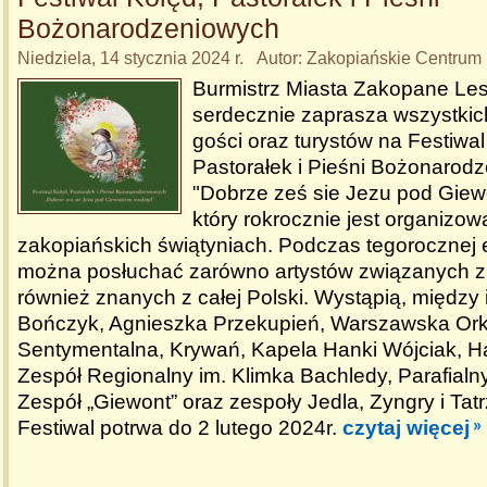
Bożonarodzeniowych
Niedziela, 14 stycznia 2024 r. Autor: Zakopiańskie Centrum 
Burmistrz Miasta Zakopane Le
serdecznie zaprasza wszystki
gości oraz turystów na Festiwal
Pastorałek i Pieśni Bożonarod
"Dobrze ześ sie Jezu pod Giew
który rokrocznie jest organizo
zakopiańskich świątyniach. Podczas tegorocznej e
można posłuchać zarówno artystów związanych z
również znanych z całej Polski. Wystąpią, między
Bończyk, Agnieszka Przekupień, Warszawska Ork
Sentymentalna, Krywań, Kapela Hanki Wójciak, H
Zespół Regionalny im. Klimka Bachledy, Parafialn
Zespół „Giewont” oraz zespoły Jedla, Zyngry i Tat
Festiwal potrwa do 2 lutego 2024r.
czytaj więcej