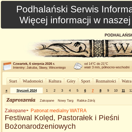
Podhalański Serwis Informa
Więcej informacji w nasze
PODHALAŃSK
Czwartek, 6 sierpnia 2026 r.
od 14°C do 21°C
wiatr 3 m/s, północno-wschodni
Imieniny: Jakuba, Sławy, Wincentego
Start
Wiadomości
Kultura
Góry
Sport
Rozmaitości
Watra
«
Styczeń 2024
1
2
3
4
5
6
7
8
9
10
11
1
Zaproszenia
Zakopane
Nowy Targ
Rabka-Zdrój
Zakopane
Patronat medialny WATRA
Festiwal Kolęd, Pastorałek i Pieśni
Bożonarodzeniowych