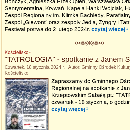
Bończyk, Agnieszka Przekupień, Warszawska Ork
Sentymentalna, Krywań, Kapela Hanki Wójciak, H
Zespół Regionalny im. Klimka Bachledy, Parafialn
Zespół „Giewont” oraz zespoły Jedla, Zyngry i Tat
Festiwal potrwa do 2 lutego 2024r.
czytaj więcej
Kościelisko
"TATROLOGIA" - spotkanie z Janem S
Czwartek, 18 stycznia 2024 r. Autor: Gminny Ośrodek Kultu
Kościelisko
Zapraszamy do Gminnego Ośro
Regionalnej na spotkanie z Ja
Krzeptowskim Sabałą pt.: "TA
czwartek - 18 stycznia, o godzi
czytaj więcej