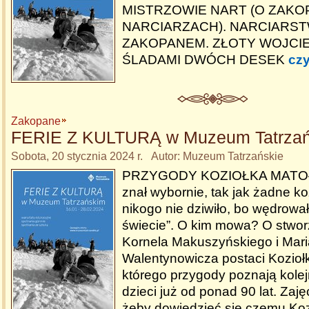
MISTRZOWIE NART (O ZAKO
NARCIARZACH). NARCIARS
ZAKOPANEM. ZŁOTY WOJCI
ŚLADAMI DWÓCH DESEK
czy
Zakopane
FERIE Z KULTURĄ w Muzeum Tatrza
Sobota, 20 stycznia 2024 r. Autor: Muzeum Tatrzańskie
PRZYGODY KOZIOŁKA MATOŁK
znał wybornie, tak jak żadne ko
nikogo nie dziwiło, bo wędrowa
świecie”. O kim mowa? O stwor
Kornela Makuszyńskiego i Mar
Walentynowicza postaci Kozioł
którego przygody poznają kole
dzieci już od ponad 90 lat. Zaj
żeby dowiedzieć się czemu Koz