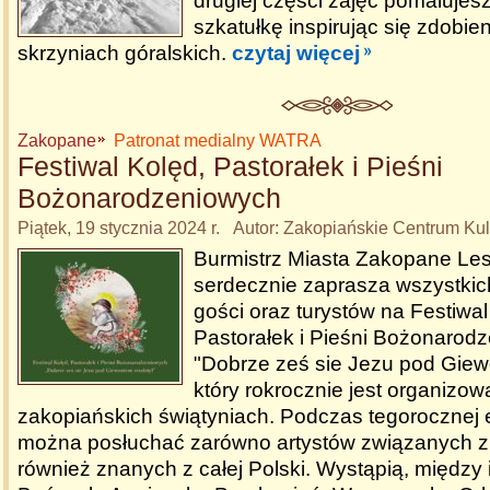
drugiej części zajęć pomalujes
szkatułkę inspirując się zdobie
skrzyniach góralskich.
czytaj więcej
Zakopane
Patronat medialny WATRA
Festiwal Kolęd, Pastorałek i Pieśni
Bożonarodzeniowych
Piątek, 19 stycznia 2024 r. Autor: Zakopiańskie Centrum Kul
Burmistrz Miasta Zakopane Le
serdecznie zaprasza wszystki
gości oraz turystów na Festiwal
Pastorałek i Pieśni Bożonarod
"Dobrze ześ sie Jezu pod Giew
który rokrocznie jest organizo
zakopiańskich świątyniach. Podczas tegorocznej e
można posłuchać zarówno artystów związanych z
również znanych z całej Polski. Wystąpią, między