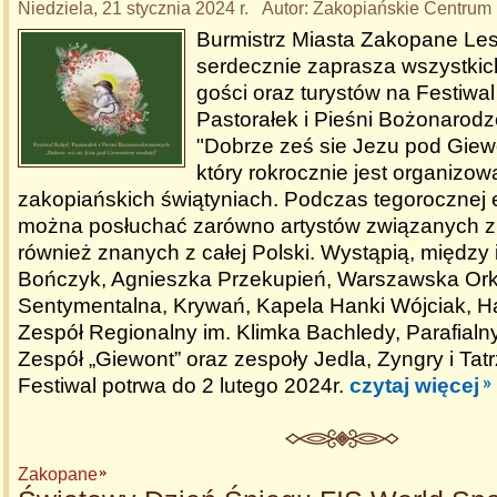
Niedziela, 21 stycznia 2024 r. Autor: Zakopiańskie Centrum 
Burmistrz Miasta Zakopane Le
serdecznie zaprasza wszystki
gości oraz turystów na Festiwal
Pastorałek i Pieśni Bożonarod
"Dobrze ześ sie Jezu pod Giew
który rokrocznie jest organizo
zakopiańskich świątyniach. Podczas tegorocznej e
można posłuchać zarówno artystów związanych z
również znanych z całej Polski. Wystąpią, między
Bończyk, Agnieszka Przekupień, Warszawska Ork
Sentymentalna, Krywań, Kapela Hanki Wójciak, H
Zespół Regionalny im. Klimka Bachledy, Parafialn
Zespół „Giewont” oraz zespoły Jedla, Zyngry i Tat
Festiwal potrwa do 2 lutego 2024r.
czytaj więcej
Zakopane