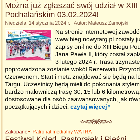
Można już zgłaszać swój udział w XIII
Podhalańskim 03.02.2024!
Niedziela, 14 stycznia 2024 r. Autor: Mateusz Zamojski
Na stronie internetowej zawod
www.bieg.nowytarg.pl zostały j
zapisy on-line do XIII Biegu Po
Jana Pawła II, który został za
3 lutego 2024 r. Trasa trzynast
poprowadzona zostanie wokół Rezerwatu Przyrod
Czerwonem. Start i meta znajdować się będą na 
Targu. Uczestnicy będą mieli do pokonania style
bardzo malowniczą trasę 30, 15 lub 6 kilometrową
dostosowane dla osób zaawansowanych, jak rów
początkujących i dzieci.
czytaj więcej
Zakopane
Patronat medialny WATRA
Festiwal Kolęd, Pastorałek i Pieśni