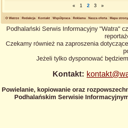
2
«
1
3
»
O Watrze
Redakcja
Kontakt
Współpraca
Reklama
Nasza oferta
Mapa stron
Podhalański Serwis Informacyjny "Watra" cz
reportaże
Czekamy również na zaproszenia dotyczące z
p
Jeżeli tylko dysponować będzie
Kontakt:
kontakt@wa
Powielanie, kopiowanie oraz rozpowszechn
Podhalańskim Serwisie Informacyjnym