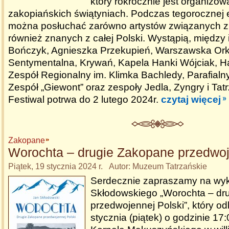
który rokrocznie jest organizo
zakopiańskich świątyniach. Podczas tegorocznej e
można posłuchać zarówno artystów związanych z
również znanych z całej Polski. Wystąpią, między
Bończyk, Agnieszka Przekupień, Warszawska Ork
Sentymentalna, Krywań, Kapela Hanki Wójciak, H
Zespół Regionalny im. Klimka Bachledy, Parafialn
Zespół „Giewont” oraz zespoły Jedla, Zyngry i Tat
Festiwal potrwa do 2 lutego 2024r.
czytaj więcej
Zakopane
Worochta – drugie Zakopane przedwoj
Piątek, 19 stycznia 2024 r. Autor: Muzeum Tatrzańskie
Serdecznie zapraszamy na wyk
Skłodowskiego „Worochta – dr
przedwojennej Polski”, który od
stycznia (piątek) o godzinie 1