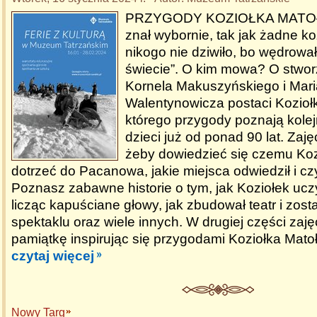
PRZYGODY KOZIOŁKA MATOŁK
znał wybornie, tak jak żadne ko
nikogo nie dziwiło, bo wędrowa
świecie”. O kim mowa? O stwor
Kornela Makuszyńskiego i Mar
Walentynowicza postaci Kozioł
którego przygody poznają kole
dzieci już od ponad 90 lat. Zaj
żeby dowiedzieć się czemu Koz
dotrzeć do Pacanowa, jakie miejsca odwiedził i c
Poznasz zabawne historie o tym, jak Koziołek ucz
licząc kapuściane głowy, jak zbudował teatr i zost
spektaklu oraz wiele innych. W drugiej części za
pamiątkę inspirując się przygodami Koziołka Mato
czytaj więcej
Nowy Targ