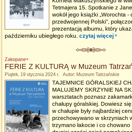
Kornela Makuszyńskiego w willi
Tetmajera 15. Spotkanie z Ja
wokół jego książki „Worochta -
przedwojennej Polski”, połączo
prezentacją albumu, który ukaz
październiku ubiegłego roku.
czytaj więcej
Zakopane
FERIE Z KULTURĄ w Muzeum Tatrza
Piątek, 19 stycznia 2024 r. Autor: Muzeum Tatrzańskie
TAJEMNICE GÓRALSKIEJ CH
MALUJEMY SKRZYNIE NA SK
warsztatach poznasz zakamark
chałupy góralskiej. Dowiesz się
w chałupie były najbardziej cen
przechowywano w skrzyniach w
trzymano łakocie i co chowano