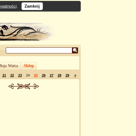
rywatności
.
Zamknij
oja Watra
Sklep
21
22
23
24
25
26
27
28
29
»