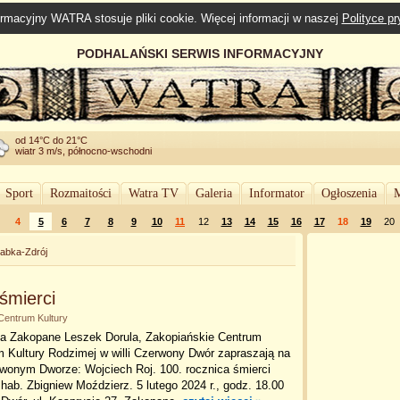
rmacyjny WATRA stosuje pliki cookie. Więcej informacji w naszej
Polityce p
PODHALAŃSKI SERWIS INFORMACYJNY
od 14°C do 21°C
wiatr 3 m/s, północno-wschodni
Sport
Rozmaitości
Watra TV
Galeria
Informator
Ogłoszenia
M
4
5
6
7
8
9
10
11
12
13
14
15
16
17
18
19
20
abka-Zdrój
śmierci
 Centrum Kultury
ta Zakopane Leszek Dorula, Zakopiańskie Centrum
m Kultury Rodzimej w willi Czerwony Dwór zapraszają na
wonym Dworze: Wojciech Roj. 100. rocznica śmierci
hab. Zbigniew Moździerz. 5 lutego 2024 r., godz. 18.00