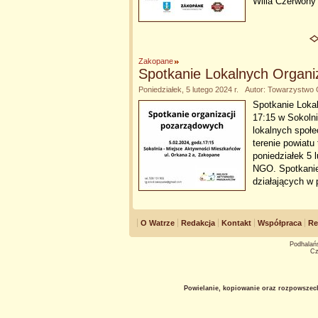
Willa Czerwony
Zakopane
Spotkanie Lokalnych Organi
Poniedziałek, 5 lutego 2024 r. Autor: Towarzyst
Spotkanie Loka
17:15 w Sokolni
lokalnych społe
terenie powiatu
poniedziałek 5 
NGO. Spotkanie 
działających w 
O Watrze
Redakcja
Kontakt
Współpraca
Re
Podhalańs
Cz
Powielanie, kopiowanie oraz rozpowszec