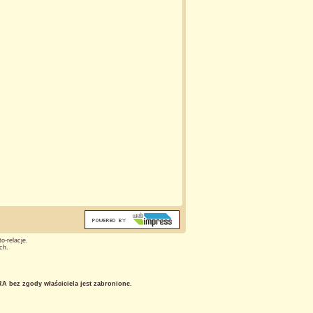
o-relacje.
ch.
 bez zgody właściciela jest zabronione.