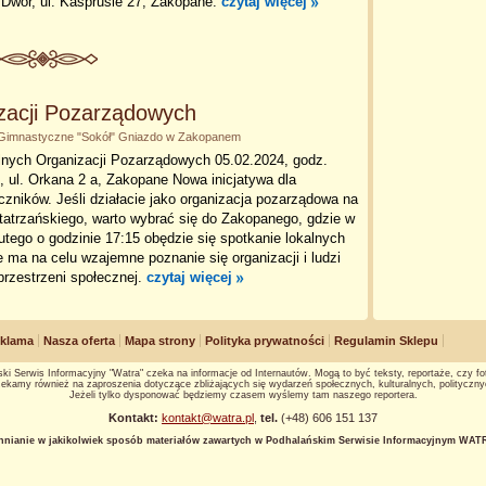
 Dwór, ul. Kasprusie 27, Zakopane.
czytaj więcej
zacji Pozarządowych
wo Gimnastyczne "Sokół" Gniazdo w Zakopanem
lnych Organizacji Pozarządowych 05.02.2024, godz.
, ul. Orkana 2 a, Zakopane Nowa inicjatywa dla
czników. Jeśli działacie jako organizacja pozarządowa na
 tatrzańskiego, warto wybrać się do Zakopanego, gdzie w
lutego o godzinie 17:15 obędzie się spotkanie lokalnych
ma na celu wzajemne poznanie się organizacji i ludzi
przestrzeni społecznej.
czytaj więcej
klama
Nasza oferta
Mapa strony
Polityka prywatności
Regulamin Sklepu
ki Serwis Informacyjny "Watra" czeka na informacje od Internautów. Mogą to być teksty, reportaże, czy fot
ekamy również na zaproszenia dotyczące zbliżających się wydarzeń społecznych, kulturalnych, polityczny
Jeżeli tylko dysponować będziemy czasem wyślemy tam naszego reportera.
Kontakt:
kontakt@watra.pl
,
tel.
(+48) 606 151 137
hnianie w jakikolwiek sposób materiałów zawartych w Podhalańskim Serwisie Informacyjnym WATRA