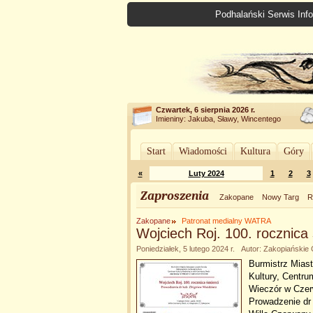
Podhalański Serwis Info
Czwartek, 6 sierpnia 2026 r.
Imieniny: Jakuba, Sławy, Wincentego
Start
Wiadomości
Kultura
Góry
«
Luty 2024
1
2
3
Zaproszenia
Zakopane
Nowy Targ
R
Zakopane
Patronat medialny WATRA
Wojciech Roj. 100. rocznica 
Poniedziałek, 5 lutego 2024 r. Autor: Zakopiańskie
Burmistrz Mias
Kultury, Centru
Wieczór w Czer
Prowadzenie dr 