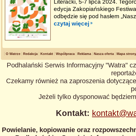
Literacki, 5-7 lipca 2024. Tego
edycja Zakopiańskiego Festiwal
odbędzie się pod hasłem „Nasz 
czytaj więcej
O Watrze
Redakcja
Kontakt
Współpraca
Reklama
Nasza oferta
Mapa stron
Podhalański Serwis Informacyjny "Watra" cz
reportaże
Czekamy również na zaproszenia dotyczące z
p
Jeżeli tylko dysponować będzie
Kontakt:
kontakt@wa
Powielanie, kopiowanie oraz rozpowszechn