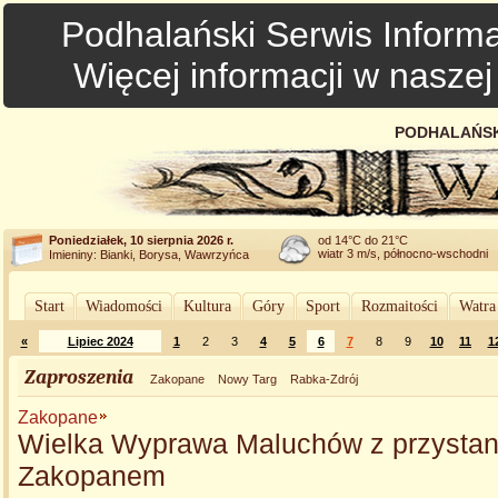
Podhalański Serwis Informa
Więcej informacji w nasze
PODHALAŃSK
Poniedziałek, 10 sierpnia 2026 r.
od 14°C do 21°C
wiatr 3 m/s, północno-wschodni
Imieniny: Bianki, Borysa, Wawrzyńca
Start
Wiadomości
Kultura
Góry
Sport
Rozmaitości
Watra
«
Lipiec 2024
1
2
3
4
5
6
7
8
9
10
11
1
Zaproszenia
Zakopane
Nowy Targ
Rabka-Zdrój
Zakopane
Wielka Wyprawa Maluchów z przysta
Zakopanem